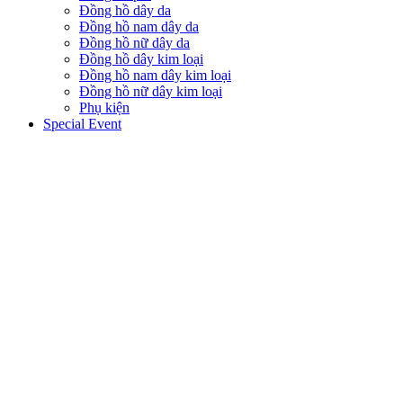
Đồng hồ dây da
Đồng hồ nam dây da
Đồng hồ nữ dây da
Đồng hồ dây kim loại
Đồng hồ nam dây kim loại
Đồng hồ nữ dây kim loại
Phụ kiện
Special Event