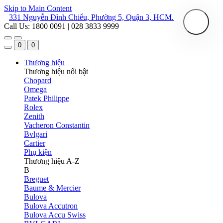
Skip to Main Content
331 Nguyễn Đình Chiểu, Phường 5, Quận 3, HCM.
Call Us: 1800 0091 | 028 3833 9999
0
0
Thương hiệu
Thương hiệu nổi bật
Chopard
Omega
Patek Philippe
Rolex
Zenith
Vacheron Constantin
Bvlgari
Cartier
Phụ kiện
Thương hiệu A-Z
B
Breguet
Baume & Mercier
Bulova
Bulova Accutron
Bulova Accu Swiss