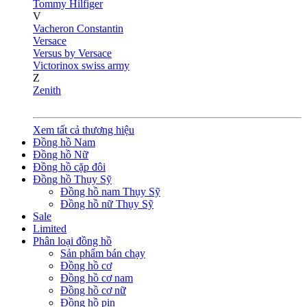
Tommy Hilfiger
V
Vacheron Constantin
Versace
Versus by Versace
Victorinox swiss army
Z
Zenith
Xem tất cả thương hiệu
Đồng hồ Nam
Đồng hồ Nữ
Đồng hồ cặp đôi
Đồng hồ Thụy Sỹ
Đồng hồ nam Thụy Sỹ
Đồng hồ nữ Thụy Sỹ
Sale
Limited
Phân loại đồng hồ
Sản phẩm bán chạy
Đồng hồ cơ
Đồng hồ cơ nam
Đồng hồ cơ nữ
Đồng hồ pin