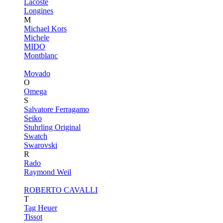
Lacoste
Longines
M
Michael Kors
Michele
MIDO
Montblanc
Movado
O
Omega
S
Salvatore Ferragamo
Seiko
Stuhrling Original
Swatch
Swarovski
R
Rado
Raymond Weil
ROBERTO CAVALLI
T
Tag Heuer
Tissot