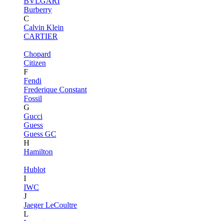
BVLGARI
Burberry
C
Calvin Klein
CARTIER
Chopard
Citizen
F
Fendi
Frederique Constant
Fossil
G
Gucci
Guess
Guess GC
H
Hamilton
Hublot
I
IWC
J
Jaeger LeCoultre
L