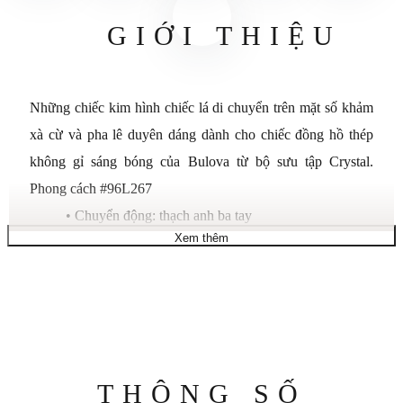
GIỚI THIỆU
Những chiếc kim hình chiếc lá di chuyển trên mặt số khảm
xà cừ và pha lê duyên dáng dành cho chiếc đồng hồ thép
không gỉ sáng bóng của Bulova từ bộ sưu tập Crystal.
Phong cách #96L267
•
Chuyển động: thạch anh ba tay
Xem thêm
•
Vỏ: hình tròn với mặt trên được đính pha lê; 32mm
•
Dây đeo: vòng đeo tay bằng thép không gỉ
•
Mặt số: xà cừ với điểm nhấn pha lê
•
Khả năng chống nước: đến 30 mét
Thông
THÔNG SỐ