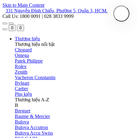
Skip to Main Content
331 Nguyễn Đình Chiểu, Phường 5, Quận 3, HCM.
Call Us: 1800 0091 | 028 3833 9999
0
0
Thương hiệu
Thương hiệu nổi bật
Chopard
Omega
Patek Philippe
Rolex
Zenith
Vacheron Constantin
Bvlgari
Cartier
Phụ kiện
Thương hiệu A-Z
B
Breguet
Baume & Mercier
Bulova
Bulova Accutron
Bulova Accu Swiss