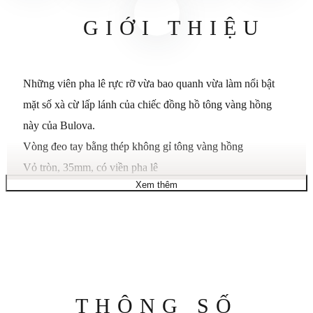
GIỚI THIỆU
Những viên pha lê rực rỡ vừa bao quanh vừa làm nổi bật
mặt số xà cừ lấp lánh của chiếc đồng hồ tông vàng hồng
này của Bulova.
Vòng đeo tay bằng thép không gỉ tông vàng hồng
Vỏ tròn, 35mm, có viền pha lê
Xem thêm
Mặt số đa chức năng khảm xà cừ với các vạch pha lê, chữ
số La Mã tông vàng hồng, ba kim, ba mặt số phụ và logo
Bulova
Chuyển động thạch anh
Chống nước ở độ sâu 30 mét
Thông
THÔNG SỐ