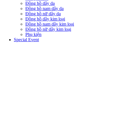
Đồng hồ dây da
Đồng hồ nam dây da
Đồng hồ nữ dây da
Đồng hồ dây kim loại
Đồng hồ nam dây kim loại
Đồng hồ nữ dây kim loại
Phụ kiện
Special Event