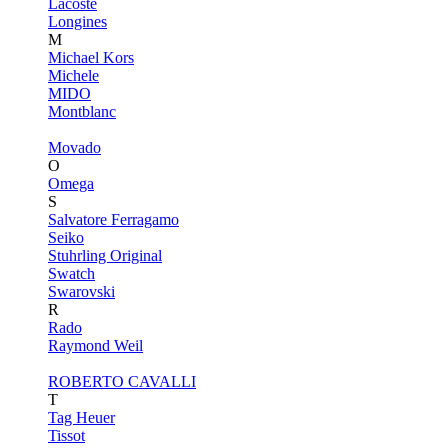
Lacoste
Longines
M
Michael Kors
Michele
MIDO
Montblanc
Movado
O
Omega
S
Salvatore Ferragamo
Seiko
Stuhrling Original
Swatch
Swarovski
R
Rado
Raymond Weil
ROBERTO CAVALLI
T
Tag Heuer
Tissot