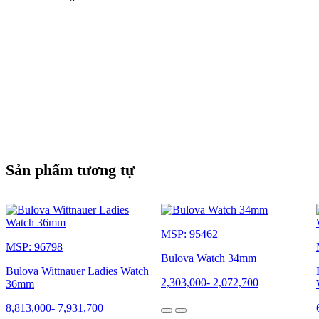
Sản phẩm tương tự
MSP: 95462
MSP: 96798
Bulova Watch 34mm
Bulova Wittnauer Ladies Watch
2,303,000
-
2,072,700
36mm
8,813,000
-
7,931,700