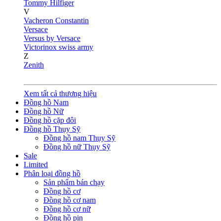
Tommy Hilfiger
V
Vacheron Constantin
Versace
Versus by Versace
Victorinox swiss army
Z
Zenith
Xem tất cả thương hiệu
Đồng hồ Nam
Đồng hồ Nữ
Đồng hồ cặp đôi
Đồng hồ Thụy Sỹ
Đồng hồ nam Thụy Sỹ
Đồng hồ nữ Thụy Sỹ
Sale
Limited
Phân loại đồng hồ
Sản phẩm bán chạy
Đồng hồ cơ
Đồng hồ cơ nam
Đồng hồ cơ nữ
Đồng hồ pin