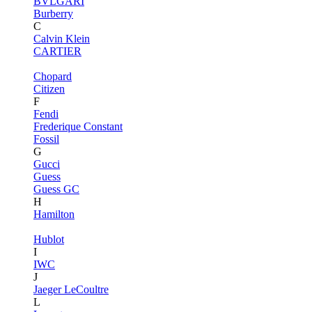
BVLGARI
Burberry
C
Calvin Klein
CARTIER
Chopard
Citizen
F
Fendi
Frederique Constant
Fossil
G
Gucci
Guess
Guess GC
H
Hamilton
Hublot
I
IWC
J
Jaeger LeCoultre
L