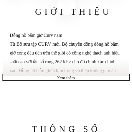
GIỚI THIỆU
Đồng hồ bấm giờ Curv nam
Từ Bộ sưu tập CURV mới. Bộ chuyển động đồng hồ bấm
giờ cong đầu tiên trên thế giới có công nghệ thạch anh hiệu
suất cao với tần số rung 262 kHz cho độ chính xác chính
xác. Đồng hồ bấm giờ 5 kim trong vỏ thép không gỉ màu
Xem thêm
đồng súng và gờ có tông màu vàng hồng, mặt số màu xám
đậm với các điểm nhấn màu đỏ, mặt kính sapphire cong, vỏ
sau có vít, vòng đeo tay bằng thép không gỉ màu đồng súng
có chốt triển khai hai lần và khả năng chống nước ở độ sâu
30 mét.
Chi tiết bổ sung:
Thông
THÔNG SỐ