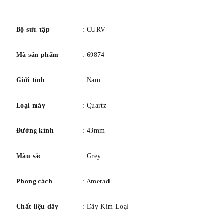
Bộ máy: Đồng hồ bấm giờ cong thạch anh hiệu suất cao
số
Pha lê: Sapphire
Đường kính vỏ: 43 mm
Bộ sưu tập
: CURV
Độ dày vỏ: 9,7 mm
Mã sản phẩm
: 69874
Khả năng chống nước: 30M
Bảo hành có giới hạn 3 năm
Giới tính
: Nam
Loại máy
: Quartz
Đường kính
: 43mm
Màu sắc
: Grey
Phong cách
: Ameradl
Chất liệu dây
: Dây Kim Loại