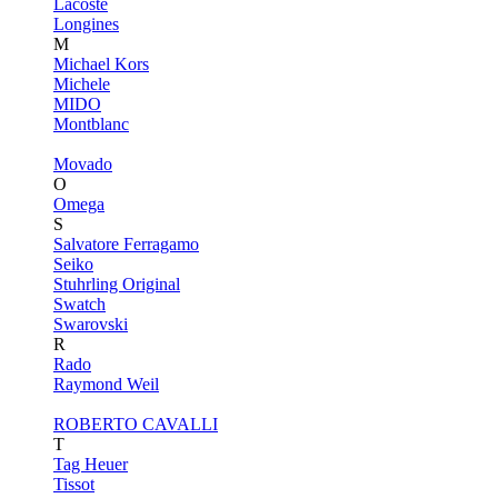
Lacoste
Longines
M
Michael Kors
Michele
MIDO
Montblanc
Movado
O
Omega
S
Salvatore Ferragamo
Seiko
Stuhrling Original
Swatch
Swarovski
R
Rado
Raymond Weil
ROBERTO CAVALLI
T
Tag Heuer
Tissot