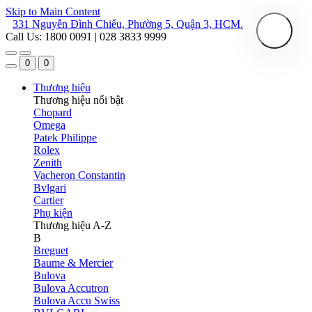
Skip to Main Content
331 Nguyễn Đình Chiểu, Phường 5, Quận 3, HCM.
Call Us: 1800 0091 | 028 3833 9999
0
0
Thương hiệu
Thương hiệu nổi bật
Chopard
Omega
Patek Philippe
Rolex
Zenith
Vacheron Constantin
Bvlgari
Cartier
Phụ kiện
Thương hiệu A-Z
B
Breguet
Baume & Mercier
Bulova
Bulova Accutron
Bulova Accu Swiss