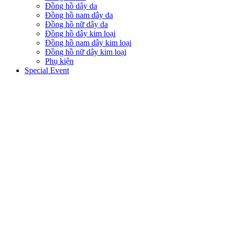
Đồng hồ dây da
Đồng hồ nam dây da
Đồng hồ nữ dây da
Đồng hồ dây kim loại
Đồng hồ nam dây kim loại
Đồng hồ nữ dây kim loại
Phụ kiện
Special Event