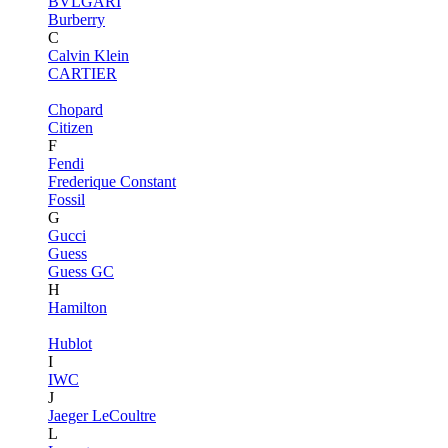
BVLGARI
Burberry
C
Calvin Klein
CARTIER
Chopard
Citizen
F
Fendi
Frederique Constant
Fossil
G
Gucci
Guess
Guess GC
H
Hamilton
Hublot
I
IWC
J
Jaeger LeCoultre
L