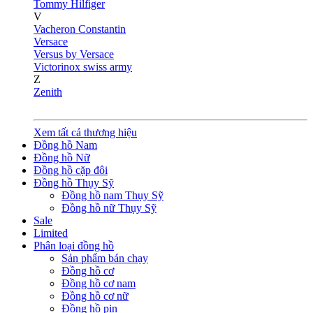
Tommy Hilfiger
V
Vacheron Constantin
Versace
Versus by Versace
Victorinox swiss army
Z
Zenith
Xem tất cả thương hiệu
Đồng hồ Nam
Đồng hồ Nữ
Đồng hồ cặp đôi
Đồng hồ Thụy Sỹ
Đồng hồ nam Thụy Sỹ
Đồng hồ nữ Thụy Sỹ
Sale
Limited
Phân loại đồng hồ
Sản phẩm bán chạy
Đồng hồ cơ
Đồng hồ cơ nam
Đồng hồ cơ nữ
Đồng hồ pin