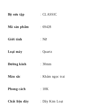
Độ rộng băng tần 14 mm
số
bảng màu Bạc
Quay số màu Mẹ ngọc trai
Bộ sưu tập
: CLASSIC
bezel vật chất Thép không gỉ
Mã sản phẩm
: 69428
Lịch Ngày
Tính năng đặc biệt Đồng hồ bấm giờ, dạ quang
Giới tính
: Nữ
Chuyển động Thạch anh Nhật Bản
Độ sâu chống nước 30 mét
Loại máy
: Quartz
Đường kính
: 30mm
Màu sắc
: Khảm ngọc trai
Phong cách
: 18K
Chất liệu dây
: Dây Kim Loại