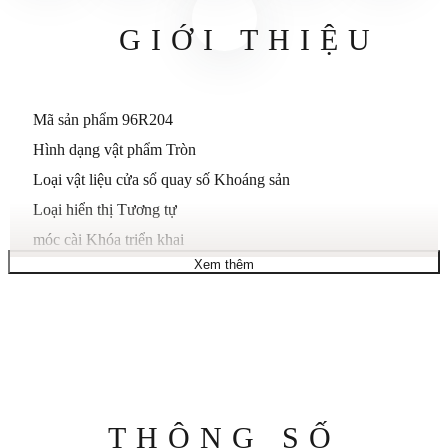
GIỚI THIỆU
Mã sản phẩm 96R204
Hình dạng vật phẩm Tròn
Loại vật liệu cửa sổ quay số Khoáng sản
Loại hiển thị Tương tự
móc cài Khóa triển khai
Xem thêm
Con dấu làm bằng kim loại không có
Chất liệu vỏ Thép không gỉ
Đường kính vỏ 30 mm
Độ dày vỏ 10 mm
Chất liệu dây đeo Thép không gỉ
Độ dài băng tần Tiêu chuẩn nữ
Thông
THÔNG SỐ