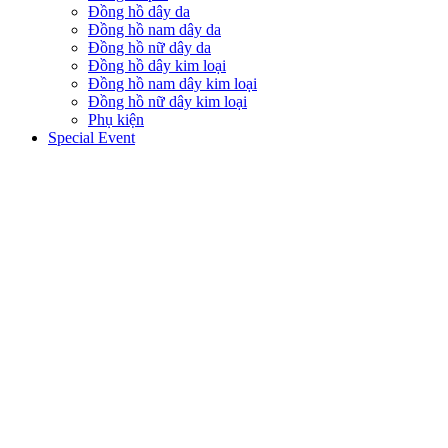
Đồng hồ dây da
Đồng hồ nam dây da
Đồng hồ nữ dây da
Đồng hồ dây kim loại
Đồng hồ nam dây kim loại
Đồng hồ nữ dây kim loại
Phụ kiện
Special Event