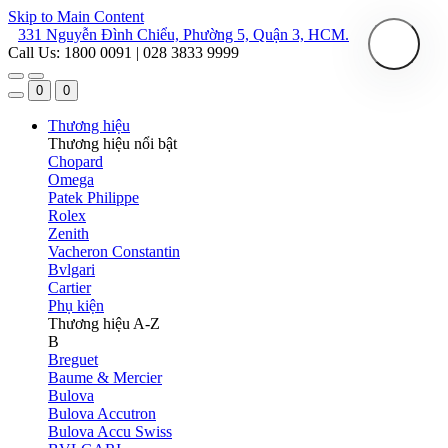
Skip to Main Content
331 Nguyễn Đình Chiểu, Phường 5, Quận 3, HCM.
Call Us: 1800 0091 | 028 3833 9999
0
0
Thương hiệu
Thương hiệu nổi bật
Chopard
Omega
Patek Philippe
Rolex
Zenith
Vacheron Constantin
Bvlgari
Cartier
Phụ kiện
Thương hiệu A-Z
B
Breguet
Baume & Mercier
Bulova
Bulova Accutron
Bulova Accu Swiss