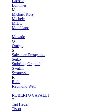
Lacoste
Longines
M
Michael Kors
Michele
MIDO
Montblanc
Movado
O
Omega
S
Salvatore Ferragamo
Seiko
Stuhrling Original
Swatch
Swarovski
R
Rado
Raymond Weil
ROBERTO CAVALLI
T
Tag Heuer
Tissot