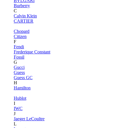
BVLGARI
Burberry
C
Calvin Klein
CARTIER
Chopard
Citizen
F
Fendi
Frederique Constant
Fossil
G
Gucci
Guess
Guess GC
H
Hamilton
Hublot
I
IWC
J
Jaeger LeCoultre
L