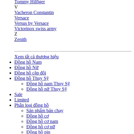
Tommy Hilfiger
V
Vacheron Constantin
Versace
Versus by Versace
Victorinox swiss army
Z
Zenith
Xem tất cả thương hiệu
Đồng hồ Nam
Đồng hồ Nữ
Đồng hồ cặp đôi
Đồng hồ Thụy Sỹ
Đồng hồ nam Thụy Sỹ
Đồng hồ nữ Thụy Sỹ
Sale
Limited
Phân loại đồng hồ
Sản phẩm bán chạy
Đồng hồ cơ
Đồng hồ cơ nam
Đồng hồ cơ nữ
Đồng hồ pin