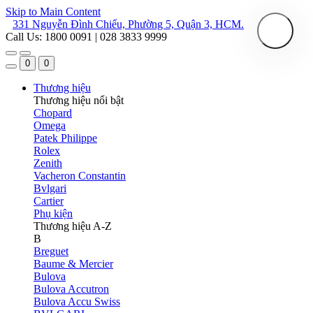
Skip to Main Content
331 Nguyễn Đình Chiểu, Phường 5, Quận 3, HCM.
Call Us: 1800 0091 | 028 3833 9999
0
0
Thương hiệu
Thương hiệu nổi bật
Chopard
Omega
Patek Philippe
Rolex
Zenith
Vacheron Constantin
Bvlgari
Cartier
Phụ kiện
Thương hiệu A-Z
B
Breguet
Baume & Mercier
Bulova
Bulova Accutron
Bulova Accu Swiss