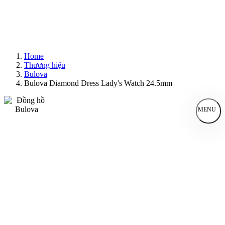
Home
Thương hiệu
Bulova
Bulova Diamond Dress Lady's Watch 24.5mm
MENU
Đồng Hồ Nam
Đồng Hồ Nữ
Sản Phẩm Bán Chạy
Sản Phẩm Mới
Bài Viết