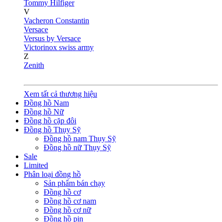
Tommy Hilfiger
V
Vacheron Constantin
Versace
Versus by Versace
Victorinox swiss army
Z
Zenith
Xem tất cả thương hiệu
Đồng hồ Nam
Đồng hồ Nữ
Đồng hồ cặp đôi
Đồng hồ Thụy Sỹ
Đồng hồ nam Thụy Sỹ
Đồng hồ nữ Thụy Sỹ
Sale
Limited
Phân loại đồng hồ
Sản phẩm bán chạy
Đồng hồ cơ
Đồng hồ cơ nam
Đồng hồ cơ nữ
Đồng hồ pin