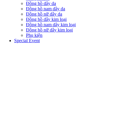
Đồng hồ dây da
Đồng hồ nam dây da
Đồng hồ nữ dây da
Đồng hồ dây kim loại
Đồng hồ nam dây kim loại
Đồng hồ nữ dây kim loại
Phụ kiện
Special Event