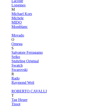
Lacoste
Longines
M
Michael Kors
Michele
MIDO
Montblanc
Movado
O
Omega
S
Salvatore Ferragamo
Seiko
Stuhrling Original
Swatch
Swarovski
R
Rado
Raymond Weil
ROBERTO CAVALLI
T
Tag Heuer
Tissot