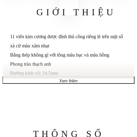
GIỚI THIỆU
11 viên kim cương được đính thủ công riêng lẻ trên mặt số
xà cừ màu xám nhạt
Bằng thép không gỉ với tông màu bạc và màu hồng
Phong trào thạch anh
Đường kính vỏ: 24,5mm
Xem thêm
Chống nước ở độ sâu 30m (100ft): Nói chung, chịu được
nước bắn hoặc ngâm trong nước trong thời gian ngắn,
nhưng không thích hợp để bơi lội hoặc tắm
Thông
THÔNG SỐ