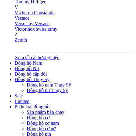
Tommy Hilfiger
V
Vacheron Constantin
Versace
Versus by Versace
Victorinox swiss army
Z
Zenith
Xem tất cả thương hiệu
Đồng hồ Nam
Đồng hồ Nữ
Đồng hồ cặp đôi
Đồng hồ Thụy Sỹ
Đồng hồ nam Thụy Sỹ
Đồng hồ nữ Thụy Sỹ
Sale
Limited
Phân loại đồng hồ
Sản phẩm bán chạy
Đồng hồ cơ
Đồng hồ cơ nam
Đồng hồ cơ nữ
Đồng hồ pin