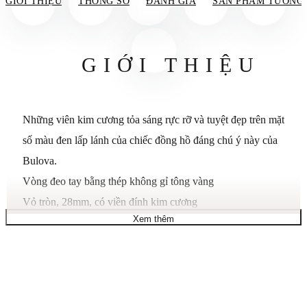
GIỚI THIỆU
THÔNG SỐ
ĐÁNH GIÁ
SẢN PHẨM TƯƠNG
GIỚI THIỆU
Những viên kim cương tỏa sáng rực rỡ và tuyệt đẹp trên mặt
số màu đen lấp lánh của chiếc đồng hồ đáng chú ý này của
Bulova.
Vòng đeo tay bằng thép không gỉ tông vàng
Vỏ tròn, 28mm, có viền đính kim cương
Xem thêm
Mặt số màu đen với chữ số La Mã, cọc số và kim cương, ba
kim và logo Bulova
Chuyển động thạch anh
Chống nước ở độ sâu 30 mét
Bảo hành giới hạn ba năm