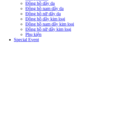
Đồng hồ dây da
Đồng hồ nam dây da
Đồng hồ nữ dây da
Đồng hồ dây kim loại
Đồng hồ nam dây kim loại
Đồng hồ nữ dây kim loại
Phụ kiện
Special Event