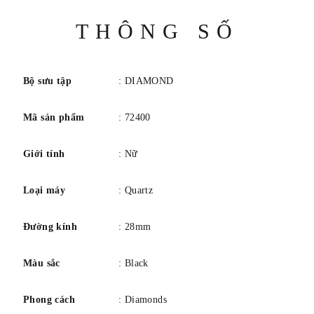
Thông
THÔNG SỐ
số
Bộ sưu tập
: DIAMOND
Mã sản phẩm
: 72400
Giới tính
: Nữ
Loại máy
: Quartz
Đường kính
: 28mm
Màu sắc
: Black
Phong cách
: Diamonds