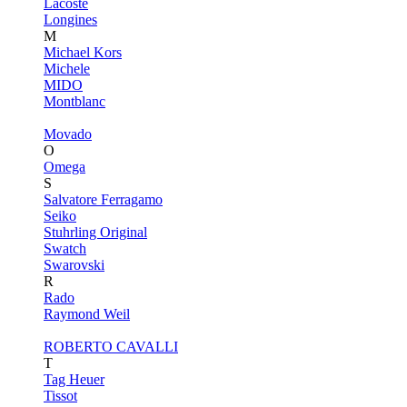
Lacoste
Longines
M
Michael Kors
Michele
MIDO
Montblanc
Movado
O
Omega
S
Salvatore Ferragamo
Seiko
Stuhrling Original
Swatch
Swarovski
R
Rado
Raymond Weil
ROBERTO CAVALLI
T
Tag Heuer
Tissot