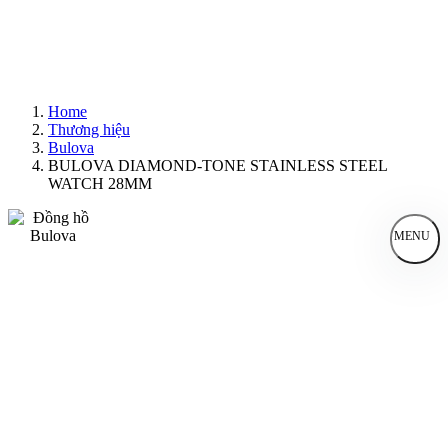
Home
Thương hiệu
Bulova
BULOVA DIAMOND-TONE STAINLESS STEEL
WATCH 28MM
MENU
Đồng Hồ Nam
Đồng Hồ Nữ
Sản Phẩm Bán Chạy
Sản Phẩm Mới
Bài Viết