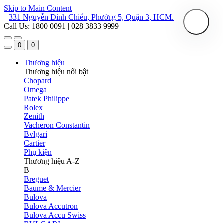
Skip to Main Content
331 Nguyễn Đình Chiểu, Phường 5, Quận 3, HCM.
Call Us: 1800 0091 | 028 3833 9999
0
0
Thương hiệu
Thương hiệu nổi bật
Chopard
Omega
Patek Philippe
Rolex
Zenith
Vacheron Constantin
Bvlgari
Cartier
Phụ kiện
Thương hiệu A-Z
B
Breguet
Baume & Mercier
Bulova
Bulova Accutron
Bulova Accu Swiss