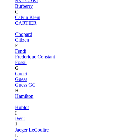
BVLGARI
Burberry
C
Calvin Klein
CARTIER
Chopard
Citizen
F
Fendi
Frederique Constant
Fossil
G
Gucci
Guess
Guess GC
H
Hamilton
Hublot
I
IWC
J
Jaeger LeCoultre
L