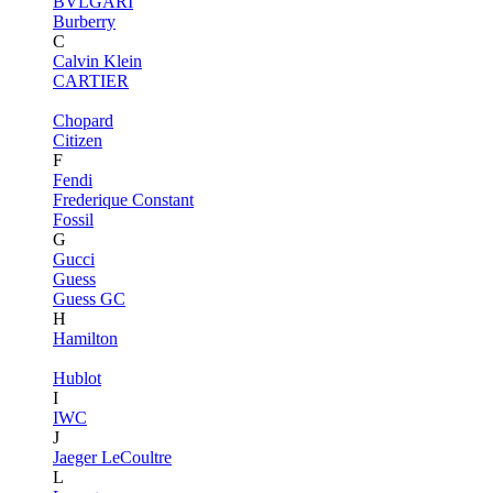
BVLGARI
Burberry
C
Calvin Klein
CARTIER
Chopard
Citizen
F
Fendi
Frederique Constant
Fossil
G
Gucci
Guess
Guess GC
H
Hamilton
Hublot
I
IWC
J
Jaeger LeCoultre
L