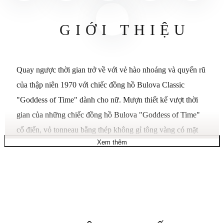
GIỚI THIỆU
Quay ngược thời gian trở về với vẻ hào nhoáng và quyến rũ
của thập niên 1970 với chiếc đồng hồ Bulova Classic
"Goddess of Time" dành cho nữ. Mượn thiết kế vượt thời
gian của những chiếc đồng hồ Bulova "Goddess of Time"
cổ điển, vỏ tonneau bằng thép không gỉ tông vàng có mặt
Xem thêm
trên được tạo họa tiết và được đánh bóng sáng bóng... Mặt
số Xanh lá cây - Điểm nhấn bằng đá Malachite; Logo hình
âm thoa. Vỏ 17 mm. Thép không gỉ tông vàng. Càng 12
mm. Dây đeo bằng thép không gỉ. Khóa an toàn dạng trượt.
Pha lê: Tinh thể Sapphire hình vòm chống phản quang.
Trọng lượng (g) 28. Bộ máy 5Y26. Thạch anh: Bộ máy
Thông