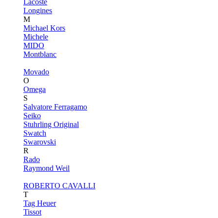
Lacoste
Longines
M
Michael Kors
Michele
MIDO
Montblanc
Movado
O
Omega
S
Salvatore Ferragamo
Seiko
Stuhrling Original
Swatch
Swarovski
R
Rado
Raymond Weil
ROBERTO CAVALLI
T
Tag Heuer
Tissot