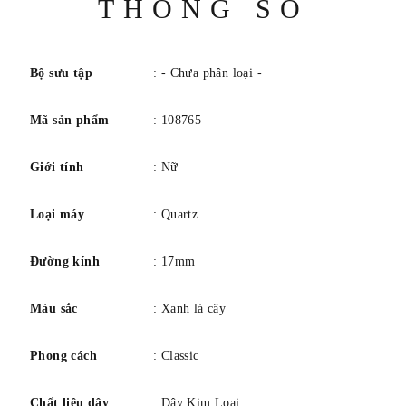
THÔNG SỐ
chạy bằng pin. Tinh thể thạch anh điều chỉnh thời gian đạt
số
độ chính xác 15 giây mỗi tháng. Chức năng 2 Kim
Bộ sưu tập
: - Chưa phân loại -
Mã sản phẩm
: 108765
Giới tính
: Nữ
Loại máy
: Quartz
Đường kính
: 17mm
Màu sắc
: Xanh lá cây
Phong cách
: Classic
Chất liệu dây
: Dây Kim Loại