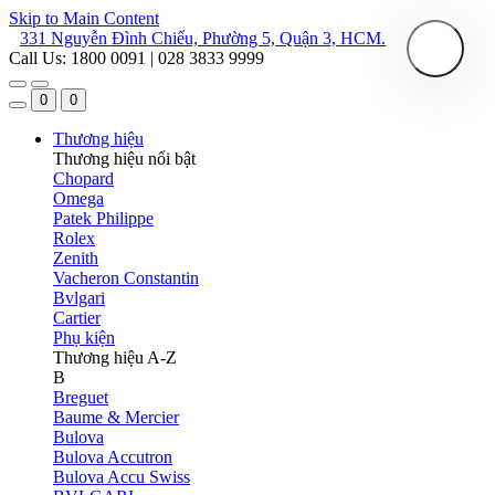
Skip to Main Content
331 Nguyễn Đình Chiểu, Phường 5, Quận 3, HCM.
Call Us: 1800 0091 | 028 3833 9999
0
0
Thương hiệu
Thương hiệu nổi bật
Chopard
Omega
Patek Philippe
Rolex
Zenith
Vacheron Constantin
Bvlgari
Cartier
Phụ kiện
Thương hiệu A-Z
B
Breguet
Baume & Mercier
Bulova
Bulova Accutron
Bulova Accu Swiss