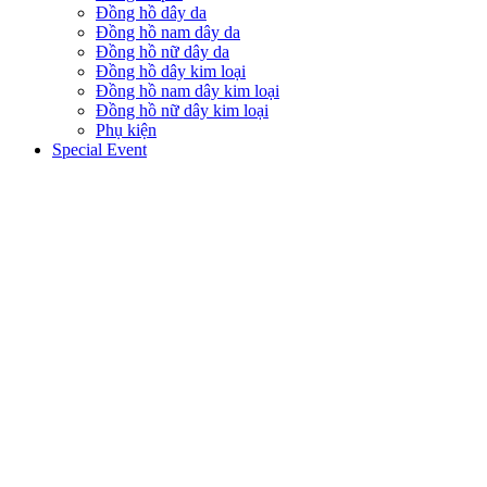
Đồng hồ dây da
Đồng hồ nam dây da
Đồng hồ nữ dây da
Đồng hồ dây kim loại
Đồng hồ nam dây kim loại
Đồng hồ nữ dây kim loại
Phụ kiện
Special Event