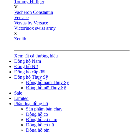
Tommy Hilfiger
V
Vacheron Constantin
Versace
Versus by Versace
Victorinox swiss army
Z
Zenith
Xem tất cả thương hiệu
Đồng hồ Nam
Đồng hồ Nữ
Đồng hồ cặp đôi
Đồng hồ Thụy Sỹ
Đồng hồ nam Thụy Sỹ
Đồng hồ nữ Thụy Sỹ
Sale
Limited
Phân loại đồng hồ
Sản phẩm bán chạy
Đồng hồ cơ
Đồng hồ cơ nam
Đồng hồ cơ nữ
Đồng hồ pin