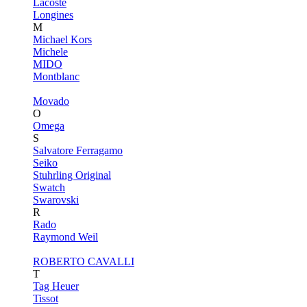
Lacoste
Longines
M
Michael Kors
Michele
MIDO
Montblanc
Movado
O
Omega
S
Salvatore Ferragamo
Seiko
Stuhrling Original
Swatch
Swarovski
R
Rado
Raymond Weil
ROBERTO CAVALLI
T
Tag Heuer
Tissot