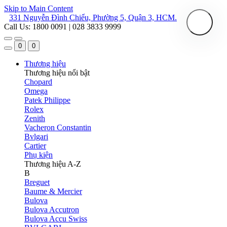
Skip to Main Content
331 Nguyễn Đình Chiểu, Phường 5, Quận 3, HCM.
Call Us: 1800 0091 | 028 3833 9999
0
0
Thương hiệu
Thương hiệu nổi bật
Chopard
Omega
Patek Philippe
Rolex
Zenith
Vacheron Constantin
Bvlgari
Cartier
Phụ kiện
Thương hiệu A-Z
B
Breguet
Baume & Mercier
Bulova
Bulova Accutron
Bulova Accu Swiss