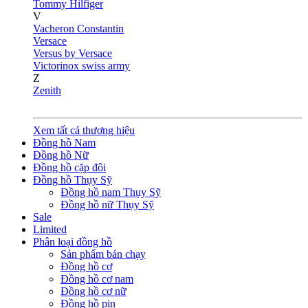
Tommy Hilfiger
V
Vacheron Constantin
Versace
Versus by Versace
Victorinox swiss army
Z
Zenith
Xem tất cả thương hiệu
Đồng hồ Nam
Đồng hồ Nữ
Đồng hồ cặp đôi
Đồng hồ Thụy Sỹ
Đồng hồ nam Thụy Sỹ
Đồng hồ nữ Thụy Sỹ
Sale
Limited
Phân loại đồng hồ
Sản phẩm bán chạy
Đồng hồ cơ
Đồng hồ cơ nam
Đồng hồ cơ nữ
Đồng hồ pin