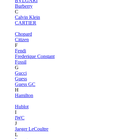
BVLGARI
Burberry
C
Calvin Klein
CARTIER
Chopard
Citizen
F
Fendi
Frederique Constant
Fossil
G
Gucci
Guess
Guess GC
H
Hamilton
Hublot
I
IWC
J
Jaeger LeCoultre
L