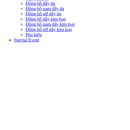
Đồng hồ dây da
Đồng hồ nam dây da
Đồng hồ nữ dây da
Đồng hồ dây kim loại
Đồng hồ nam dây kim loại
Đồng hồ nữ dây kim loại
Phụ kiện
Special Event