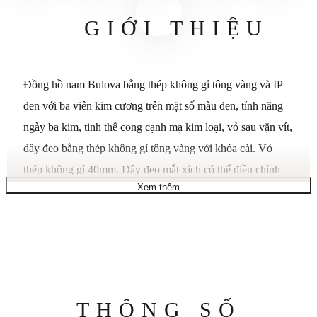
GIỚI THIỆU
Đồng hồ nam Bulova bằng thép không gỉ tông vàng và IP
đen với ba viên kim cương trên mặt số màu đen, tính năng
ngày ba kim, tinh thể cong cạnh mạ kim loại, vỏ sau vặn vít,
dây đeo bằng thép không gỉ tông vàng với khóa cài. Vỏ
thép không gỉ 40mm. Dây đeo mắt xích có thể điều chỉnh
Xem thêm
bằng thép không gỉ. Điểm nhấn kim cương. Mặt số màu
đen. Cửa sổ ngày. Tinh thể khoáng / Chống nước ở độ sâu
30 mét
Thông
THÔNG SỐ