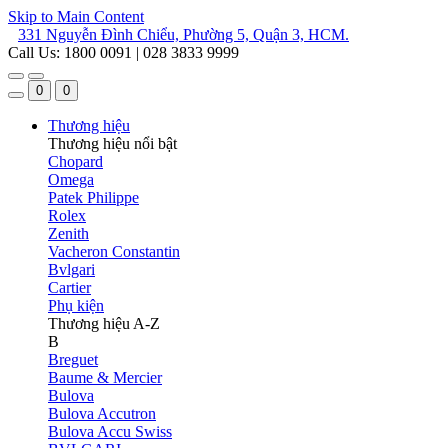
Skip to Main Content
331 Nguyễn Đình Chiểu, Phường 5, Quận 3, HCM.
Call Us: 1800 0091 | 028 3833 9999
0
0
Thương hiệu
Thương hiệu nổi bật
Chopard
Omega
Patek Philippe
Rolex
Zenith
Vacheron Constantin
Bvlgari
Cartier
Phụ kiện
Thương hiệu A-Z
B
Breguet
Baume & Mercier
Bulova
Bulova Accutron
Bulova Accu Swiss