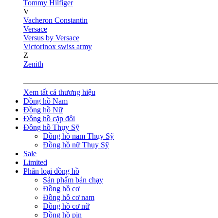
Tommy Hilfiger
V
Vacheron Constantin
Versace
Versus by Versace
Victorinox swiss army
Z
Zenith
Xem tất cả thương hiệu
Đồng hồ Nam
Đồng hồ Nữ
Đồng hồ cặp đôi
Đồng hồ Thụy Sỹ
Đồng hồ nam Thụy Sỹ
Đồng hồ nữ Thụy Sỹ
Sale
Limited
Phân loại đồng hồ
Sản phẩm bán chạy
Đồng hồ cơ
Đồng hồ cơ nam
Đồng hồ cơ nữ
Đồng hồ pin