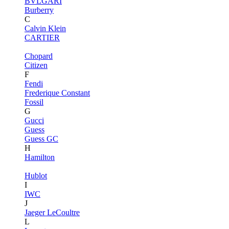
BVLGARI
Burberry
C
Calvin Klein
CARTIER
Chopard
Citizen
F
Fendi
Frederique Constant
Fossil
G
Gucci
Guess
Guess GC
H
Hamilton
Hublot
I
IWC
J
Jaeger LeCoultre
L