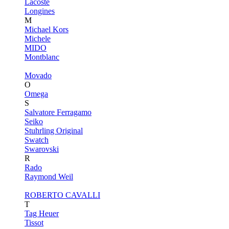
Lacoste
Longines
M
Michael Kors
Michele
MIDO
Montblanc
Movado
O
Omega
S
Salvatore Ferragamo
Seiko
Stuhrling Original
Swatch
Swarovski
R
Rado
Raymond Weil
ROBERTO CAVALLI
T
Tag Heuer
Tissot