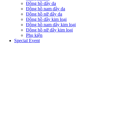
Đồng hồ dây da
Đồng hồ nam dây da
Đồng hồ nữ dây da
Đồng hồ dây kim loại
Đồng hồ nam dây kim loại
Đồng hồ nữ dây kim loại
Phụ kiện
Special Event