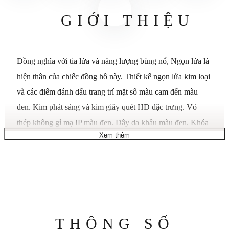
GIỚI THIỆU
Đồng nghĩa với tia lửa và năng lượng bùng nổ, Ngọn lửa là
hiện thân của chiếc đồng hồ này. Thiết kế ngọn lửa kim loại
và các điểm đánh dấu trang trí mặt số màu cam đến màu
đen. Kim phát sáng và kim giây quét HD đặc trưng. Vỏ
thép không gỉ mạ IP màu đen. Dây da khâu màu đen. Khóa
Xem thêm
đóng ba mảnh.
Chất liệu vỏ: Thép không gỉ
Đường kính vỏ: 40
Độ dày vỏ: 6,73
Chức năng: 3 tay
Kính: Tinh thể khoáng
Thông
THÔNG SỐ