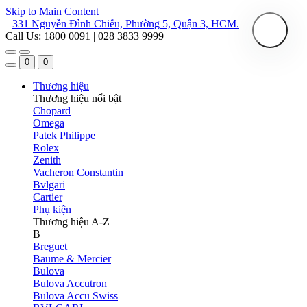
Skip to Main Content
331 Nguyễn Đình Chiểu, Phường 5, Quận 3, HCM.
Call Us: 1800 0091 | 028 3833 9999
0
0
Thương hiệu
Thương hiệu nổi bật
Chopard
Omega
Patek Philippe
Rolex
Zenith
Vacheron Constantin
Bvlgari
Cartier
Phụ kiện
Thương hiệu A-Z
B
Breguet
Baume & Mercier
Bulova
Bulova Accutron
Bulova Accu Swiss