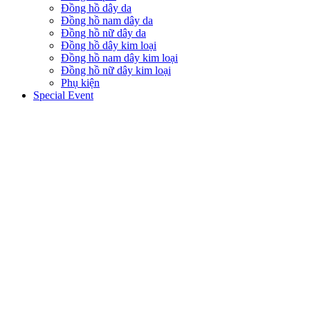
Đồng hồ dây da
Đồng hồ nam dây da
Đồng hồ nữ dây da
Đồng hồ dây kim loại
Đồng hồ nam dây kim loại
Đồng hồ nữ dây kim loại
Phụ kiện
Special Event