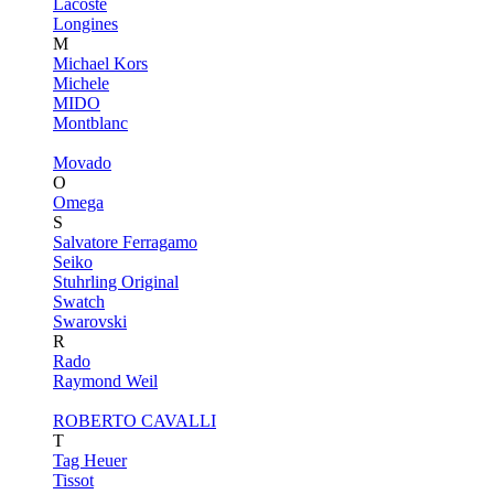
Lacoste
Longines
M
Michael Kors
Michele
MIDO
Montblanc
Movado
O
Omega
S
Salvatore Ferragamo
Seiko
Stuhrling Original
Swatch
Swarovski
R
Rado
Raymond Weil
ROBERTO CAVALLI
T
Tag Heuer
Tissot