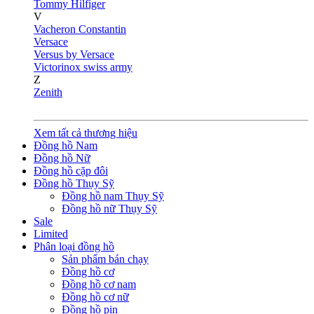
Tommy Hilfiger
V
Vacheron Constantin
Versace
Versus by Versace
Victorinox swiss army
Z
Zenith
Xem tất cả thương hiệu
Đồng hồ Nam
Đồng hồ Nữ
Đồng hồ cặp đôi
Đồng hồ Thụy Sỹ
Đồng hồ nam Thụy Sỹ
Đồng hồ nữ Thụy Sỹ
Sale
Limited
Phân loại đồng hồ
Sản phẩm bán chạy
Đồng hồ cơ
Đồng hồ cơ nam
Đồng hồ cơ nữ
Đồng hồ pin