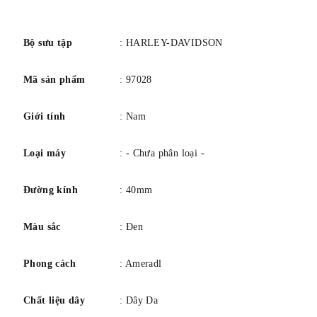
Khả năng chống nước: 0050M
số
Bộ sưu tập
: HARLEY-DAVIDSON
Mã sản phẩm
: 97028
Giới tính
: Nam
Loại máy
: - Chưa phân loại -
Đường kính
: 40mm
Màu sắc
: Đen
Phong cách
: Ameradl
Chất liệu dây
: Dây Da