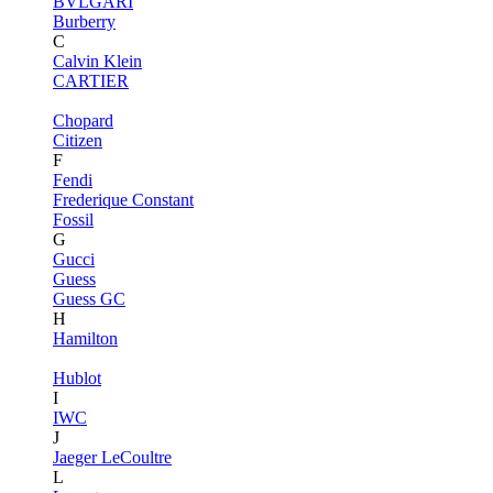
BVLGARI
Burberry
C
Calvin Klein
CARTIER
Chopard
Citizen
F
Fendi
Frederique Constant
Fossil
G
Gucci
Guess
Guess GC
H
Hamilton
Hublot
I
IWC
J
Jaeger LeCoultre
L