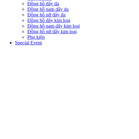
Đồng hồ dây da
Đồng hồ nam dây da
Đồng hồ nữ dây da
Đồng hồ dây kim loại
Đồng hồ nam dây kim loại
Đồng hồ nữ dây kim loại
Phụ kiện
Special Event