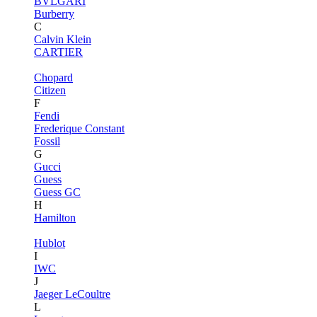
BVLGARI
Burberry
C
Calvin Klein
CARTIER
Chopard
Citizen
F
Fendi
Frederique Constant
Fossil
G
Gucci
Guess
Guess GC
H
Hamilton
Hublot
I
IWC
J
Jaeger LeCoultre
L