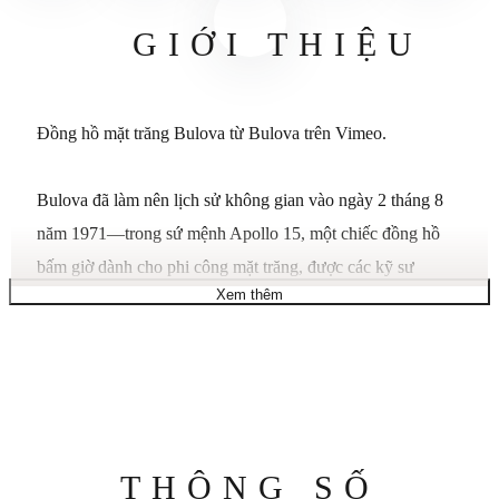
GIỚI THIỆU
Đồng hồ mặt trăng Bulova từ Bulova trên Vimeo.
Bulova đã làm nên lịch sử không gian vào ngày 2 tháng 8
năm 1971—trong sứ mệnh Apollo 15, một chiếc đồng hồ
bấm giờ dành cho phi công mặt trăng, được các kỹ sư
Xem thêm
Bulova tùy chỉnh cho phù hợp với điều kiện mặt trăng, đã
được đeo trên mặt trăng. Giờ đây Bulova lại làm nên lịch sử
với phiên bản đặc biệt Moon Watch, được cập nhật với bộ
chuyển động thạch anh hiệu suất cao độc quyền của chúng
tôi với tần số 262 kHz để mang lại độ chính xác vô song,
tiếp tục lịch sử về thời gian chính xác. Các tính năng bao
Thông
THÔNG SỐ