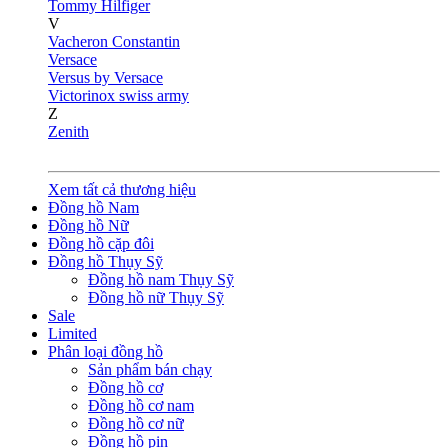
Tommy Hilfiger
V
Vacheron Constantin
Versace
Versus by Versace
Victorinox swiss army
Z
Zenith
Xem tất cả thương hiệu
Đồng hồ Nam
Đồng hồ Nữ
Đồng hồ cặp đôi
Đồng hồ Thụy Sỹ
Đồng hồ nam Thụy Sỹ
Đồng hồ nữ Thụy Sỹ
Sale
Limited
Phân loại đồng hồ
Sản phẩm bán chạy
Đồng hồ cơ
Đồng hồ cơ nam
Đồng hồ cơ nữ
Đồng hồ pin