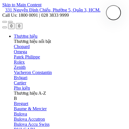
Skip to Main Content
331 Nguyễn Đình Chiểu, Phường 5, Quận 3, HCM.
Call Us: 1800 0091 | 028 3833 9999
0
0
Thương hiệu
Thương hiệu nổi bật
Chopard
Omega
Patek Philippe
Rolex
Zenith
Vacheron Constantin
Bvlgari
Cartier
Phụ kiện
Thương hiệu A-Z
B
Breguet
Baume & Mercier
Bulova
Bulova Accutron
Bulova Accu Swiss