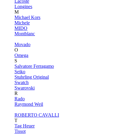
Lacoste
Longines
M
Michael Kors
Michele
MIDO
Montblanc
Movado
O
Omega
S
Salvatore Ferragamo
Seiko
Stuhrling Original
Swatch
Swarovski
R
Rado
Raymond Weil
ROBERTO CAVALLI
T
Tag Heuer
Tissot