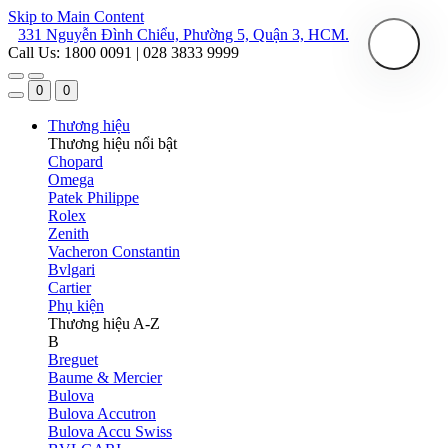
Skip to Main Content
331 Nguyễn Đình Chiểu, Phường 5, Quận 3, HCM.
Call Us: 1800 0091 | 028 3833 9999
0
0
Thương hiệu
Thương hiệu nổi bật
Chopard
Omega
Patek Philippe
Rolex
Zenith
Vacheron Constantin
Bvlgari
Cartier
Phụ kiện
Thương hiệu A-Z
B
Breguet
Baume & Mercier
Bulova
Bulova Accutron
Bulova Accu Swiss