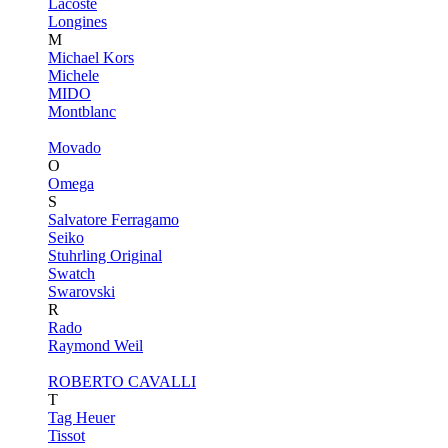
Lacoste
Longines
M
Michael Kors
Michele
MIDO
Montblanc
Movado
O
Omega
S
Salvatore Ferragamo
Seiko
Stuhrling Original
Swatch
Swarovski
R
Rado
Raymond Weil
ROBERTO CAVALLI
T
Tag Heuer
Tissot