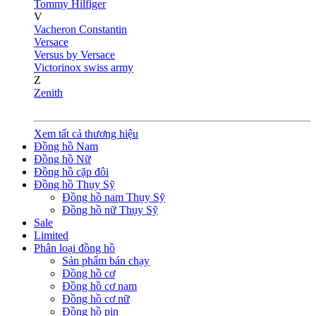
Tommy Hilfiger
V
Vacheron Constantin
Versace
Versus by Versace
Victorinox swiss army
Z
Zenith
Xem tất cả thương hiệu
Đồng hồ Nam
Đồng hồ Nữ
Đồng hồ cặp đôi
Đồng hồ Thụy Sỹ
Đồng hồ nam Thụy Sỹ
Đồng hồ nữ Thụy Sỹ
Sale
Limited
Phân loại đồng hồ
Sản phẩm bán chạy
Đồng hồ cơ
Đồng hồ cơ nam
Đồng hồ cơ nữ
Đồng hồ pin