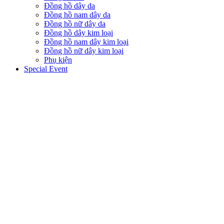
Đồng hồ dây da
Đồng hồ nam dây da
Đồng hồ nữ dây da
Đồng hồ dây kim loại
Đồng hồ nam dây kim loại
Đồng hồ nữ dây kim loại
Phụ kiện
Special Event