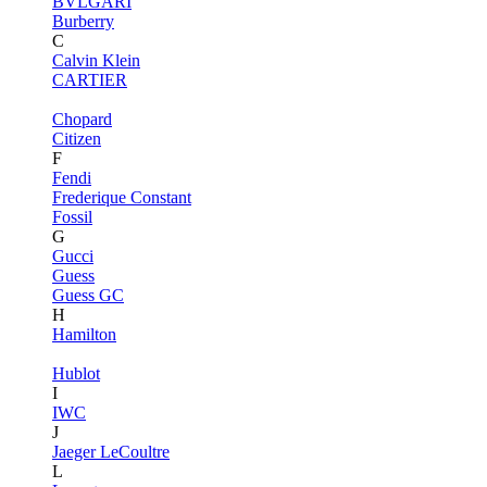
BVLGARI
Burberry
C
Calvin Klein
CARTIER
Chopard
Citizen
F
Fendi
Frederique Constant
Fossil
G
Gucci
Guess
Guess GC
H
Hamilton
Hublot
I
IWC
J
Jaeger LeCoultre
L