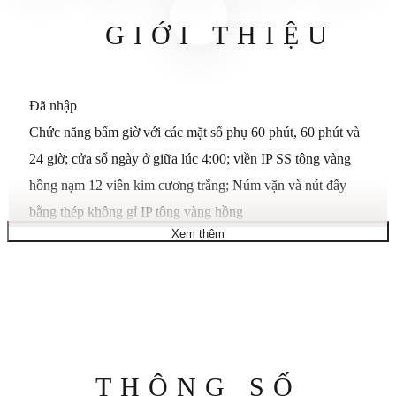
GIỚI THIỆU
Đã nhập
Chức năng bấm giờ với các mặt số phụ 60 phút, 60 phút và
24 giờ; cửa sổ ngày ở giữa lúc 4:00; viền IP SS tông vàng
hồng nạm 12 viên kim cương trắng; Núm vặn và nút đẩy
bằng thép không gỉ IP tông vàng hồng
Xem thêm
Mặt số xà cừ trắng với tông vàng hồng & kim màu trắng,
chữ số La Mã tông vàng hồng lúc 12:00 & 7 vạch giờ kim
cương trắng; sáng; Vỏ và vòng đeo tay SS có liên kết trung
tâm IP SS tông vàng hồng
Phong trào thạch anh Nhật Bản
Đường kính vỏ: 35mm
Thông
THÔNG SỐ