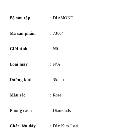
Chống nước ở độ sâu 30m (100ft): nói chung, chịu được
số
nước bắn hoặc ngâm trong nước trong thời gian ngắn,
nhưng không thích hợp để bơi lội hoặc tắm
Bộ sưu tập
: DIAMOND
Mã sản phẩm
: 73604
Giới tính
: Nữ
Loại máy
: N/A
Đường kính
: 35mm
Màu sắc
: Rose
Phong cách
: Diamonds
Chất liệu dây
: Dây Kim Loại