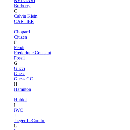
BVLGARI
Burberry
C
Calvin Klein
CARTIER
Chopard
Citizen
F
Fendi
Frederique Constant
Fossil
G
Gucci
Guess
Guess GC
H
Hamilton
Hublot
I
IWC
J
Jaeger LeCoultre
L