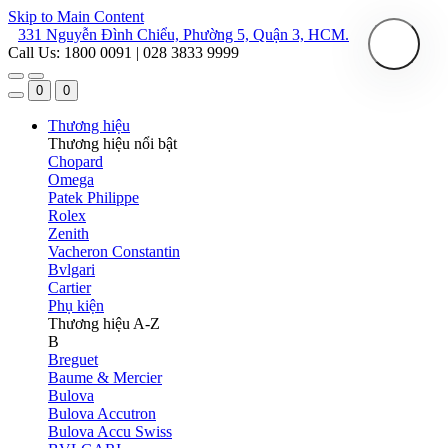
Skip to Main Content
331 Nguyễn Đình Chiểu, Phường 5, Quận 3, HCM.
Call Us: 1800 0091 | 028 3833 9999
0
0
Thương hiệu
Thương hiệu nổi bật
Chopard
Omega
Patek Philippe
Rolex
Zenith
Vacheron Constantin
Bvlgari
Cartier
Phụ kiện
Thương hiệu A-Z
B
Breguet
Baume & Mercier
Bulova
Bulova Accutron
Bulova Accu Swiss