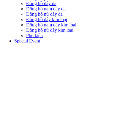
Đồng hồ dây da
Đồng hồ nam dây da
Đồng hồ nữ dây da
Đồng hồ dây kim loại
Đồng hồ nam dây kim loại
Đồng hồ nữ dây kim loại
Phụ kiện
Special Event