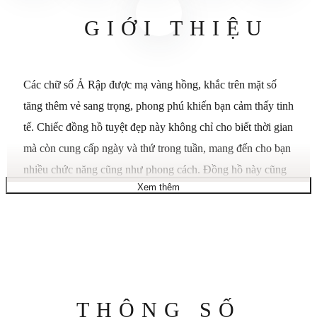
GIỚI THIỆU
Các chữ số Ả Rập được mạ vàng hồng, khắc trên mặt số
tăng thêm vẻ sang trọng, phong phú khiến bạn cảm thấy tinh
tế. Chiếc đồng hồ tuyệt đẹp này không chỉ cho biết thời gian
mà còn cung cấp ngày và thứ trong tuần, mang đến cho bạn
nhiều chức năng cũng như phong cách. Đồng hồ này cũng
Xem thêm
có khả năng chống nước, cho phép bạn theo dõi thời gian
hàng ngày trong khi làm việc và giải trí mà không cần lo
lắng.
Vỏ: Thép không gỉ
Vỏ sau: Snap-down
Thông
THÔNG SỐ
Viền: Mạ vàng hồng, khắc chữ số Ả Rập