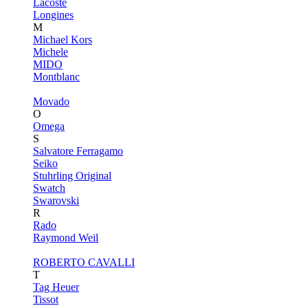
Lacoste
Longines
M
Michael Kors
Michele
MIDO
Montblanc
Movado
O
Omega
S
Salvatore Ferragamo
Seiko
Stuhrling Original
Swatch
Swarovski
R
Rado
Raymond Weil
ROBERTO CAVALLI
T
Tag Heuer
Tissot