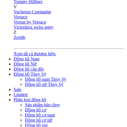
Tommy Hilfiger
V
Vacheron Constantin
Versace
Versus by Versace
Victorinox swiss army
Z
Zenith
Xem tất cả thương hiệu
Đồng hồ Nam
Đồng hồ Nữ
Đồng hồ cặp đôi
Đồng hồ Thụy Sỹ
Đồng hồ nam Thụy Sỹ
Đồng hồ nữ Thụy Sỹ
Sale
Limited
Phân loại đồng hồ
Sản phẩm bán chạy
Đồng hồ cơ
Đồng hồ cơ nam
Đồng hồ cơ nữ
Đồng hồ pin