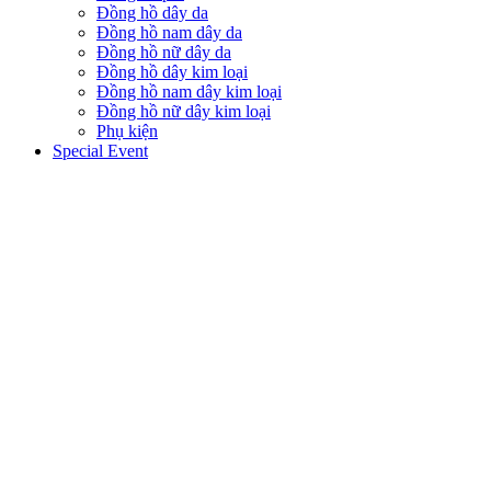
Đồng hồ dây da
Đồng hồ nam dây da
Đồng hồ nữ dây da
Đồng hồ dây kim loại
Đồng hồ nam dây kim loại
Đồng hồ nữ dây kim loại
Phụ kiện
Special Event