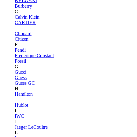
BVLGARI
Burberry
C
Calvin Klein
CARTIER
Chopard
Citizen
F
Fendi
Frederique Constant
Fossil
G
Gucci
Guess
Guess GC
H
Hamilton
Hublot
I
IWC
J
Jaeger LeCoultre
L