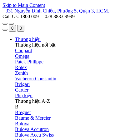
Skip to Main Content
331 Nguyễn Đình Chiểu, Phường 5, Quận 3, HCM.
Call Us: 1800 0091 | 028 3833 9999
0
0
Thương hiệu
Thương hiệu nổi bật
Chopard
Omega
Patek Philippe
Rolex
Zenith
Vacheron Constantin
Bvlgari
Cartier
Phụ kiện
Thương hiệu A-Z
B
Breguet
Baume & Mercier
Bulova
Bulova Accutron
Bulova Accu Swiss