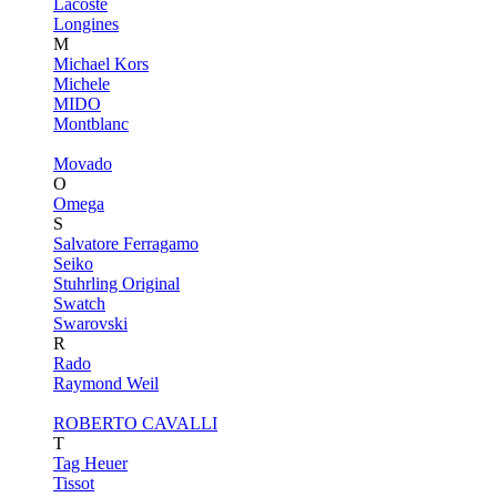
Lacoste
Longines
M
Michael Kors
Michele
MIDO
Montblanc
Movado
O
Omega
S
Salvatore Ferragamo
Seiko
Stuhrling Original
Swatch
Swarovski
R
Rado
Raymond Weil
ROBERTO CAVALLI
T
Tag Heuer
Tissot