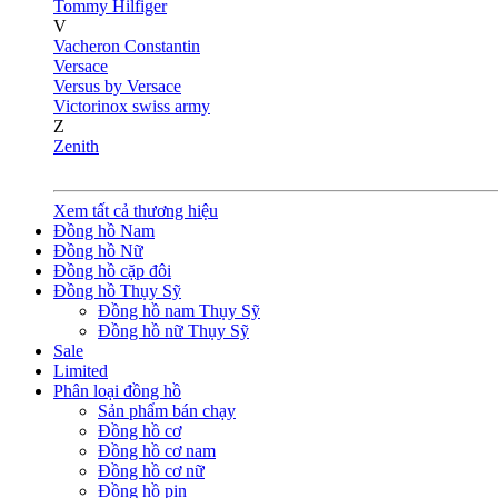
Tommy Hilfiger
V
Vacheron Constantin
Versace
Versus by Versace
Victorinox swiss army
Z
Zenith
Xem tất cả thương hiệu
Đồng hồ Nam
Đồng hồ Nữ
Đồng hồ cặp đôi
Đồng hồ Thụy Sỹ
Đồng hồ nam Thụy Sỹ
Đồng hồ nữ Thụy Sỹ
Sale
Limited
Phân loại đồng hồ
Sản phẩm bán chạy
Đồng hồ cơ
Đồng hồ cơ nam
Đồng hồ cơ nữ
Đồng hồ pin