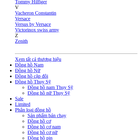
Tommy Hilfiger
V
Vacheron Constantin
Versace
Versus by Versace
Victorinox swiss army
Z
Zenith
Xem tất cả thương hiệu
Đồng hồ Nam
Đồng hồ Nữ
Đồng hồ cặp đôi
Đồng hồ Thụy Sỹ
Đồng hồ nam Thụy Sỹ
Đồng hồ nữ Thụy Sỹ
Sale
Limited
Phân loại đồng hồ
Sản phẩm bán chạy
Đồng hồ cơ
Đồng hồ cơ nam
Đồng hồ cơ nữ
Đồng hồ pin