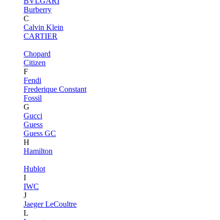
BVLGARI
Burberry
C
Calvin Klein
CARTIER
Chopard
Citizen
F
Fendi
Frederique Constant
Fossil
G
Gucci
Guess
Guess GC
H
Hamilton
Hublot
I
IWC
J
Jaeger LeCoultre
L