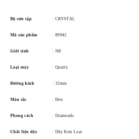
xuống còn 140 mm)
số
• Chiều rộng: 17 mm
• Phong trào: Quartz
Bộ sưu tập
: CRYSTAL
• Nguồn: pin
Mã sản phẩm
: 89942
• Khả năng chống nước: 30 mét
Giới tính
: Nữ
Loại máy
: Quartz
Đường kính
: 32mm
Màu sắc
: Đen
Phong cách
: Diamonds
Chất liệu dây
: Dây Kim Loại