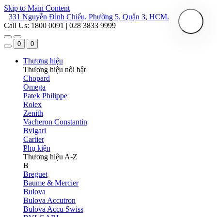
Skip to Main Content
331 Nguyễn Đình Chiểu, Phường 5, Quận 3, HCM.
Call Us: 1800 0091 | 028 3833 9999
0
0
Thương hiệu
Thương hiệu nổi bật
Chopard
Omega
Patek Philippe
Rolex
Zenith
Vacheron Constantin
Bvlgari
Cartier
Phụ kiện
Thương hiệu A-Z
B
Breguet
Baume & Mercier
Bulova
Bulova Accutron
Bulova Accu Swiss