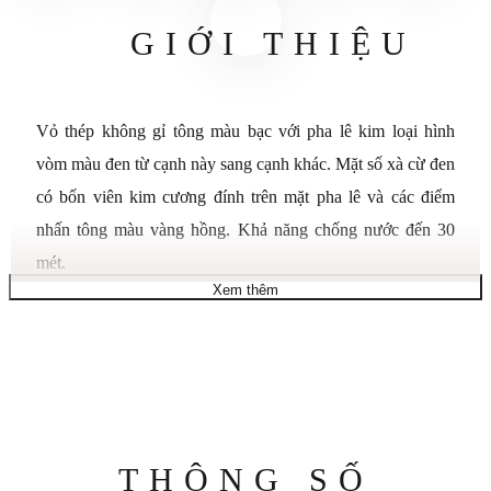
GIỚI THIỆU
Vỏ thép không gỉ tông màu bạc với pha lê kim loại hình
vòm màu đen từ cạnh này sang cạnh khác. Mặt số xà cừ đen
có bốn viên kim cương đính trên mặt pha lê và các điểm
nhấn tông màu vàng hồng. Khả năng chống nước đến 30
mét.
Xem thêm
• Pha lê: Tinh thể khoáng hình vòm kim loại hóa
• Đường kính vỏ: 32 mm
• Độ dày vỏ: 6,7 mm
• Vật liệu: thép không gỉ
• Khóa: triển khai
• Chiều dài: 190 mm (các mắt xích có thể tháo rời
Thông
THÔNG SỐ