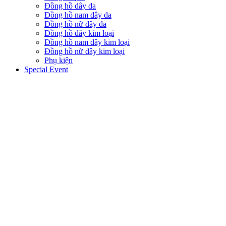
Đồng hồ dây da
Đồng hồ nam dây da
Đồng hồ nữ dây da
Đồng hồ dây kim loại
Đồng hồ nam dây kim loại
Đồng hồ nữ dây kim loại
Phụ kiện
Special Event