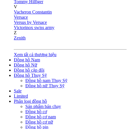
Tommy Hilfiger
V
Vacheron Constantin
Versace
Versus by Versace
Victorinox swiss army
Z
Zenith
Xem tất cả thương hiệu
Đồng hồ Nam
Đồng hồ Nữ
Đồng hồ cặp đôi
Đồng hồ Thụy Sỹ
Đồng hồ nam Thụy Sỹ
Đồng hồ nữ Thụy Sỹ
Sale
Limited
Phân loại đồng hồ
Sản phẩm bán chạy
Đồng hồ cơ
Đồng hồ cơ nam
Đồng hồ cơ nữ
Đồng hồ pin