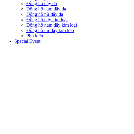
Đồng hồ dây da
Đồng hồ nam dây da
Đồng hồ nữ dây da
Đồng hồ dây kim loại
Đồng hồ nam dây kim loại
Đồng hồ nữ dây kim loại
Phụ kiện
Special Event