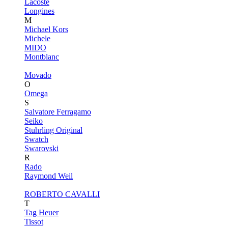
Lacoste
Longines
M
Michael Kors
Michele
MIDO
Montblanc
Movado
O
Omega
S
Salvatore Ferragamo
Seiko
Stuhrling Original
Swatch
Swarovski
R
Rado
Raymond Weil
ROBERTO CAVALLI
T
Tag Heuer
Tissot