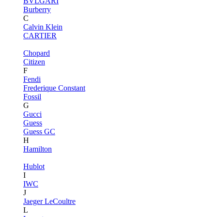
BVLGARI
Burberry
C
Calvin Klein
CARTIER
Chopard
Citizen
F
Fendi
Frederique Constant
Fossil
G
Gucci
Guess
Guess GC
H
Hamilton
Hublot
I
IWC
J
Jaeger LeCoultre
L