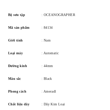
chèn phiên bản giới hạn đặc biệt. Thụy Sĩ sản xuất.
số
Chất liệu vỏ: Thép không gỉ
Đường kính vỏ: 40,5
Bộ sưu tập
: OCEANOGRAPHER
Độ dày vỏ: 13,6
Mã sản phẩm
: 84134
Chức năng: Lịch, Tự động
Phong trào: Cơ khí
Giới tính
: Nam
Kính: Pha lê hộp sapphire cong đôi
Khả năng chống nước: 0200M
Loại máy
: Automatic
Đường kính
: 44mm
Màu sắc
: Black
Phong cách
: Ameradl
Chất liệu dây
: Dây Kim Loại