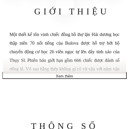
GIỚI THIỆU
Một thiết kế tôn vinh chiếc đồng hồ thợ lặn Hải dương học
thập niên 70 nổi tiếng của Bulova được hỗ trợ bởi bộ
chuyển động cơ học 26 viên ngọc tự lên dây tinh xảo của
Thụy Sĩ. Phiên bản giới hạn gồm 666 chiếc được đánh số
riêng lẻ. Vỏ sau bằng thép không gỉ có vít vặn với núm vặn
Xem thêm
vặn xuống, viền một chiều màu đen/trắng, mặt số ba kim
màu cam có vạch phát quang và tính năng ngày, hộp tinh
thể sapphire với lớp phủ chống phản chiếu màu xanh lam,
vòng đeo tay bằng thép không gỉ có khóa gập, thanh an toàn
và bộ mở rộng cũng như khả năng chống nước ở độ sâu 200
mét/666 feet. Được trình bày trong bao bì đặc biệt với thẻ
Thông
THÔNG SỐ