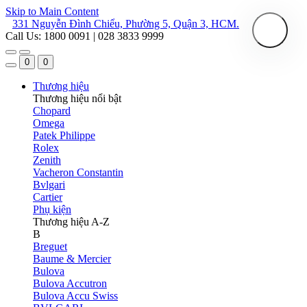
Skip to Main Content
331 Nguyễn Đình Chiểu, Phường 5, Quận 3, HCM.
Call Us: 1800 0091 | 028 3833 9999
0
0
Thương hiệu
Thương hiệu nổi bật
Chopard
Omega
Patek Philippe
Rolex
Zenith
Vacheron Constantin
Bvlgari
Cartier
Phụ kiện
Thương hiệu A-Z
B
Breguet
Baume & Mercier
Bulova
Bulova Accutron
Bulova Accu Swiss