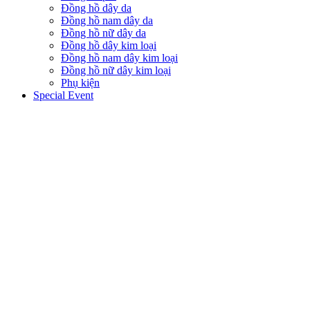
Đồng hồ dây da
Đồng hồ nam dây da
Đồng hồ nữ dây da
Đồng hồ dây kim loại
Đồng hồ nam dây kim loại
Đồng hồ nữ dây kim loại
Phụ kiện
Special Event