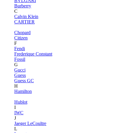
BVLGARI
Burberry
C
Calvin Klein
CARTIER
Chopard
Citizen
F
Fendi
Frederique Constant
Fossil
G
Gucci
Guess
Guess GC
H
Hamilton
Hublot
I
IWC
J
Jaeger LeCoultre
L