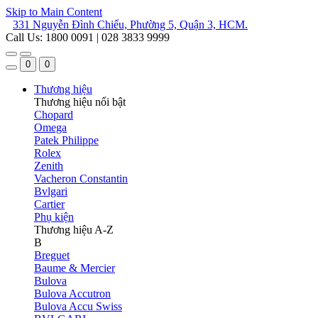
Skip to Main Content
331 Nguyễn Đình Chiểu, Phường 5, Quận 3, HCM.
Call Us: 1800 0091 | 028 3833 9999
0
0
Thương hiệu
Thương hiệu nổi bật
Chopard
Omega
Patek Philippe
Rolex
Zenith
Vacheron Constantin
Bvlgari
Cartier
Phụ kiện
Thương hiệu A-Z
B
Breguet
Baume & Mercier
Bulova
Bulova Accutron
Bulova Accu Swiss