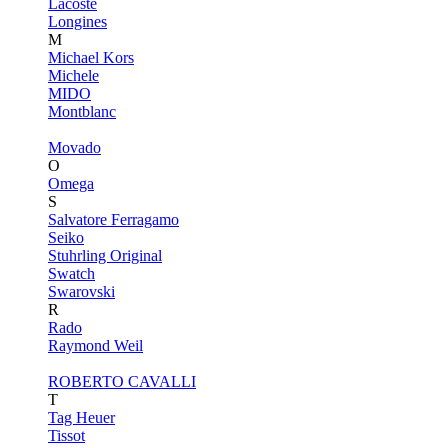
Lacoste
Longines
M
Michael Kors
Michele
MIDO
Montblanc
Movado
O
Omega
S
Salvatore Ferragamo
Seiko
Stuhrling Original
Swatch
Swarovski
R
Rado
Raymond Weil
ROBERTO CAVALLI
T
Tag Heuer
Tissot