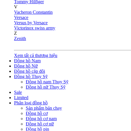
Tommy Hilfiger
V
Vacheron Constantin
Versace
Versus by Versace
Victorinox swiss army
Z
Zenith
Xem tất cả thương hiệu
Đồng hồ Nam
Đồng hồ Nữ
Đồng hồ cặp đôi
Đồng hồ Thụy Sỹ
Đồng hồ nam Thụy Sỹ
Đồng hồ nữ Thụy Sỹ
Sale
Limited
Phân loại đồng hồ
Sản phẩm bán chạy
Đồng hồ cơ
Đồng hồ cơ nam
Đồng hồ cơ nữ
Đồng hồ pin