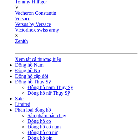
Tommy Hilfiger
V
Vacheron Constantin
Versace
Versus by Versace
Victorinox swiss army
Z
Zenith
Xem tất cả thương hiệu
Đồng hồ Nam
Đồng hồ Nữ
Đồng hồ cặp đôi
Đồng hồ Thụy Sỹ
Đồng hồ nam Thụy Sỹ
Đồng hồ nữ Thụy Sỹ
Sale
Limited
Phân loại đồng hồ
Sản phẩm bán chạy
Đồng hồ cơ
Đồng hồ cơ nam
Đồng hồ cơ nữ
Đồng hồ pin