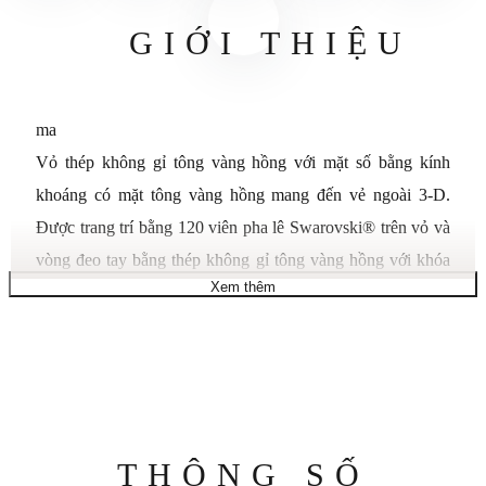
GIỚI THIỆU
ma
Vỏ thép không gỉ tông vàng hồng với mặt số bằng kính
khoáng có mặt tông vàng hồng mang đến vẻ ngoài 3-D.
Được trang trí bằng 120 viên pha lê Swarovski® trên vỏ và
vòng đeo tay bằng thép không gỉ tông vàng hồng với khóa
Xem thêm
gập ngắn có nút đẩy, tinh thể khoáng phẳng, khả năng
chống nước ở độ sâu 30 mét.
Thông số kỹ thuật
Chất liệu vỏ: Thép không gỉ
Đường kính vỏ: 32,5
Độ dày vỏ: 9,8
Thông
THÔNG SỐ