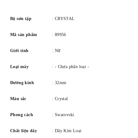
Chức năng: 3 tay
số
Kính: Tinh thể khoáng
Khả năng chống nước: 0030M
Bộ sưu tập
: CRYSTAL
Phong cách
Mã sản phẩm
: 89956
Màu vỏ:Hai tông màu
Màu mặt số: Tông vàng hồng
Giới tính
: Nữ
Dây đeo: Hai tông màu
Loại máy
: - Chưa phân loại -
Đường kính
: 32mm
Màu sắc
: Crystal
Phong cách
: Swarovski
Chất liệu dây
: Dây Kim Loại