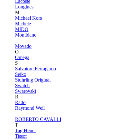
Lacoste
Longines
M
Michael Kors
Michele
MIDO
Montblanc
Movado
O
Omega
S
Salvatore Ferragamo
Seiko
Stuhrling Original
Swatch
Swarovski
R
Rado
Raymond Weil
ROBERTO CAVALLI
T
Tag Heuer
Tissot