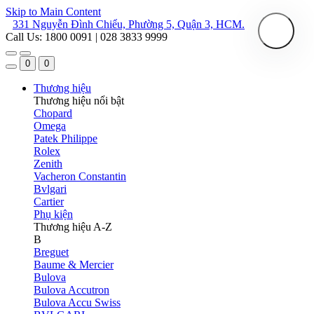
Skip to Main Content
331 Nguyễn Đình Chiểu, Phường 5, Quận 3, HCM.
Call Us: 1800 0091 | 028 3833 9999
0
0
Thương hiệu
Thương hiệu nổi bật
Chopard
Omega
Patek Philippe
Rolex
Zenith
Vacheron Constantin
Bvlgari
Cartier
Phụ kiện
Thương hiệu A-Z
B
Breguet
Baume & Mercier
Bulova
Bulova Accutron
Bulova Accu Swiss