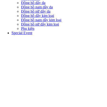
Đồng hồ dây da
Đồng hồ nam dây da
Đồng hồ nữ dây da
Đồng hồ dây kim loại
Đồng hồ nam dây kim loại
Đồng hồ nữ dây kim loại
Phụ kiện
Special Event