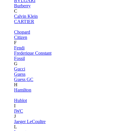
BVLGARI
Burberry
C
Calvin Klein
CARTIER
Chopard
Citizen
F
Fendi
Frederique Constant
Fossil
G
Gucci
Guess
Guess GC
H
Hamilton
Hublot
I
IWC
J
Jaeger LeCoultre
L