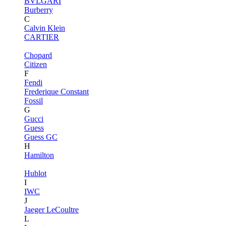
BVLGARI
Burberry
C
Calvin Klein
CARTIER
Chopard
Citizen
F
Fendi
Frederique Constant
Fossil
G
Gucci
Guess
Guess GC
H
Hamilton
Hublot
I
IWC
J
Jaeger LeCoultre
L