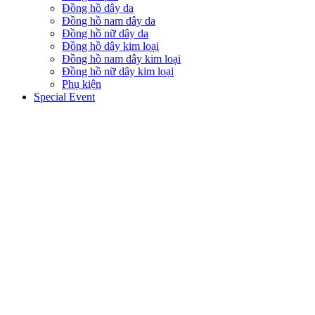
Đồng hồ dây da
Đồng hồ nam dây da
Đồng hồ nữ dây da
Đồng hồ dây kim loại
Đồng hồ nam dây kim loại
Đồng hồ nữ dây kim loại
Phụ kiện
Special Event