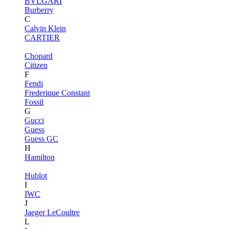
BVLGARI
Burberry
C
Calvin Klein
CARTIER
Chopard
Citizen
F
Fendi
Frederique Constant
Fossil
G
Gucci
Guess
Guess GC
H
Hamilton
Hublot
I
IWC
J
Jaeger LeCoultre
L