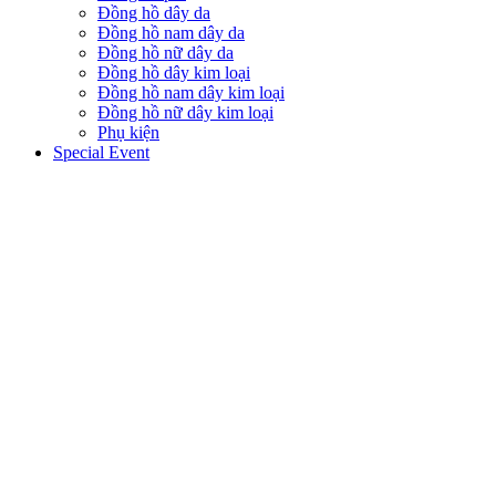
Đồng hồ dây da
Đồng hồ nam dây da
Đồng hồ nữ dây da
Đồng hồ dây kim loại
Đồng hồ nam dây kim loại
Đồng hồ nữ dây kim loại
Phụ kiện
Special Event