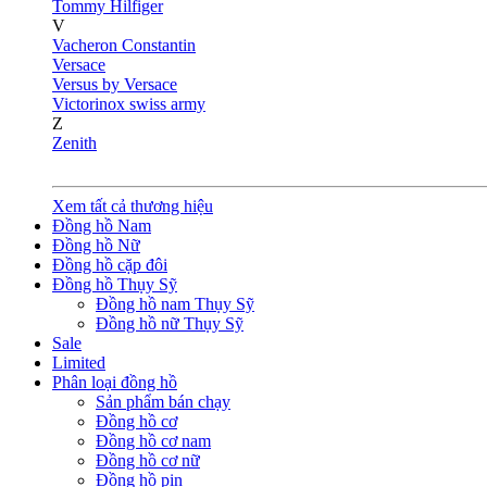
Tommy Hilfiger
V
Vacheron Constantin
Versace
Versus by Versace
Victorinox swiss army
Z
Zenith
Xem tất cả thương hiệu
Đồng hồ Nam
Đồng hồ Nữ
Đồng hồ cặp đôi
Đồng hồ Thụy Sỹ
Đồng hồ nam Thụy Sỹ
Đồng hồ nữ Thụy Sỹ
Sale
Limited
Phân loại đồng hồ
Sản phẩm bán chạy
Đồng hồ cơ
Đồng hồ cơ nam
Đồng hồ cơ nữ
Đồng hồ pin