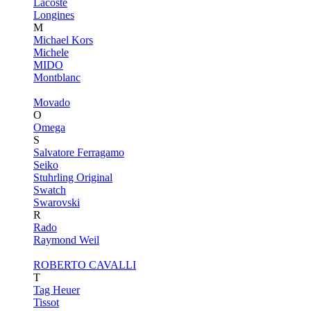
Lacoste
Longines
M
Michael Kors
Michele
MIDO
Montblanc
Movado
O
Omega
S
Salvatore Ferragamo
Seiko
Stuhrling Original
Swatch
Swarovski
R
Rado
Raymond Weil
ROBERTO CAVALLI
T
Tag Heuer
Tissot