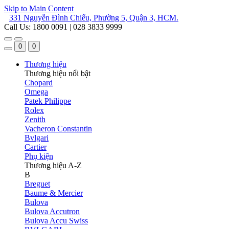
Skip to Main Content
331 Nguyễn Đình Chiểu, Phường 5, Quận 3, HCM.
Call Us: 1800 0091 | 028 3833 9999
0
0
Thương hiệu
Thương hiệu nổi bật
Chopard
Omega
Patek Philippe
Rolex
Zenith
Vacheron Constantin
Bvlgari
Cartier
Phụ kiện
Thương hiệu A-Z
B
Breguet
Baume & Mercier
Bulova
Bulova Accutron
Bulova Accu Swiss