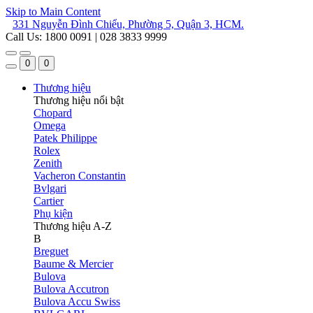
Skip to Main Content
331 Nguyễn Đình Chiểu, Phường 5, Quận 3, HCM.
Call Us: 1800 0091 | 028 3833 9999
0
0
Thương hiệu
Thương hiệu nổi bật
Chopard
Omega
Patek Philippe
Rolex
Zenith
Vacheron Constantin
Bvlgari
Cartier
Phụ kiện
Thương hiệu A-Z
B
Breguet
Baume & Mercier
Bulova
Bulova Accutron
Bulova Accu Swiss