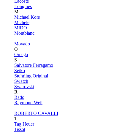
Lacoste
Longines
M
Michael Kors
Michele
MIDO
Montblanc
Movado
O
Omega
S
Salvatore Ferragamo
Seiko
Stuhrling Original
Swatch
Swarovski
R
Rado
Raymond Weil
ROBERTO CAVALLI
T
Tag Heuer
Tissot