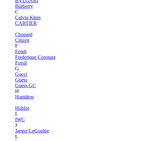
BVLGARI
Burberry
C
Calvin Klein
CARTIER
Chopard
Citizen
F
Fendi
Frederique Constant
Fossil
G
Gucci
Guess
Guess GC
H
Hamilton
Hublot
I
IWC
J
Jaeger LeCoultre
L