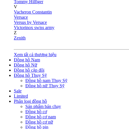
Tommy Hilfiger
V
Vacheron Constantin
Versace
Versus by Versace
Victorinox swiss army
Z
Zenith
Xem tất cả thương hiệu
Đồng hồ Nam
Đồng hồ Nữ
Đồng hồ cặp đôi
Đồng hồ Thụy Sỹ
Đồng hồ nam Thụy Sỹ
Đồng hồ nữ Thụy Sỹ
Sale
Limited
Phân loại đồng hồ
Sản phẩm bán chạy
Đồng hồ cơ
Đồng hồ cơ nam
Đồng hồ cơ nữ
Đồng hồ pin