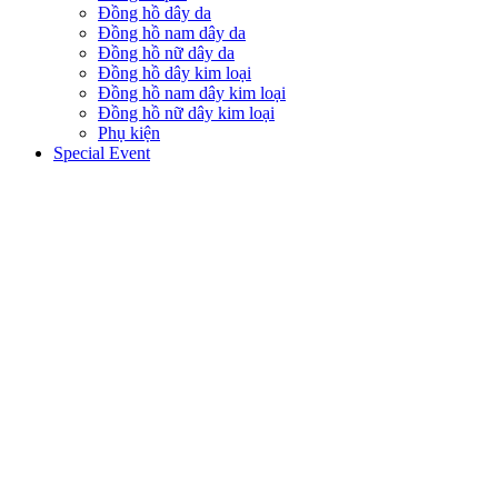
Đồng hồ dây da
Đồng hồ nam dây da
Đồng hồ nữ dây da
Đồng hồ dây kim loại
Đồng hồ nam dây kim loại
Đồng hồ nữ dây kim loại
Phụ kiện
Special Event