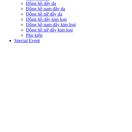
Đồng hồ dây da
Đồng hồ nam dây da
Đồng hồ nữ dây da
Đồng hồ dây kim loại
Đồng hồ nam dây kim loại
Đồng hồ nữ dây kim loại
Phụ kiện
Special Event