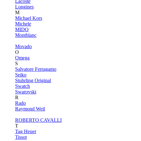
Lacoste
Longines
M
Michael Kors
Michele
MIDO
Montblanc
Movado
O
Omega
S
Salvatore Ferragamo
Seiko
Stuhrling Original
Swatch
Swarovski
R
Rado
Raymond Weil
ROBERTO CAVALLI
T
Tag Heuer
Tissot