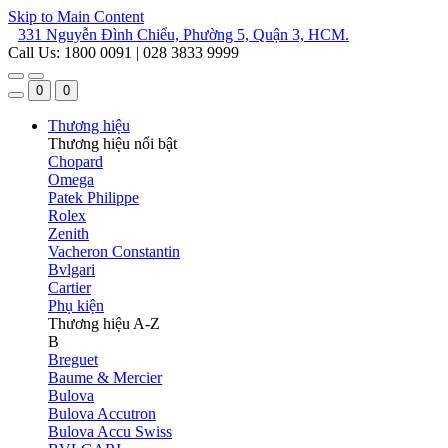
Skip to Main Content
331 Nguyễn Đình Chiểu, Phường 5, Quận 3, HCM.
Call Us: 1800 0091 | 028 3833 9999
0
0
Thương hiệu
Thương hiệu nổi bật
Chopard
Omega
Patek Philippe
Rolex
Zenith
Vacheron Constantin
Bvlgari
Cartier
Phụ kiện
Thương hiệu A-Z
B
Breguet
Baume & Mercier
Bulova
Bulova Accutron
Bulova Accu Swiss