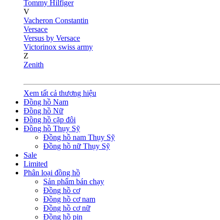
Tommy Hilfiger
V
Vacheron Constantin
Versace
Versus by Versace
Victorinox swiss army
Z
Zenith
Xem tất cả thương hiệu
Đồng hồ Nam
Đồng hồ Nữ
Đồng hồ cặp đôi
Đồng hồ Thụy Sỹ
Đồng hồ nam Thụy Sỹ
Đồng hồ nữ Thụy Sỹ
Sale
Limited
Phân loại đồng hồ
Sản phẩm bán chạy
Đồng hồ cơ
Đồng hồ cơ nam
Đồng hồ cơ nữ
Đồng hồ pin