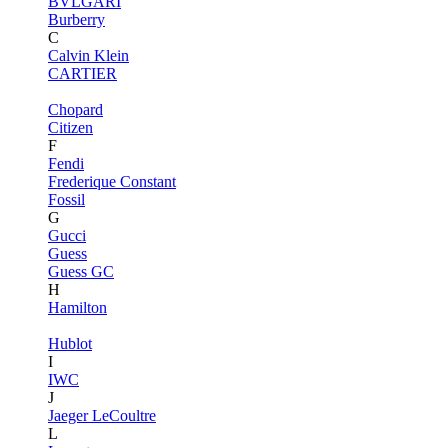
BVLGARI
Burberry
C
Calvin Klein
CARTIER
Chopard
Citizen
F
Fendi
Frederique Constant
Fossil
G
Gucci
Guess
Guess GC
H
Hamilton
Hublot
I
IWC
J
Jaeger LeCoultre
L