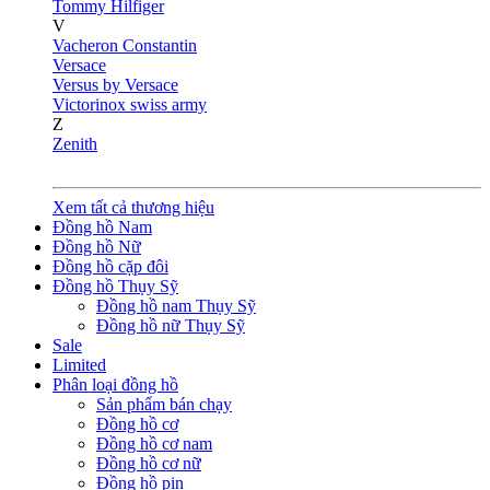
Tommy Hilfiger
V
Vacheron Constantin
Versace
Versus by Versace
Victorinox swiss army
Z
Zenith
Xem tất cả thương hiệu
Đồng hồ Nam
Đồng hồ Nữ
Đồng hồ cặp đôi
Đồng hồ Thụy Sỹ
Đồng hồ nam Thụy Sỹ
Đồng hồ nữ Thụy Sỹ
Sale
Limited
Phân loại đồng hồ
Sản phẩm bán chạy
Đồng hồ cơ
Đồng hồ cơ nam
Đồng hồ cơ nữ
Đồng hồ pin