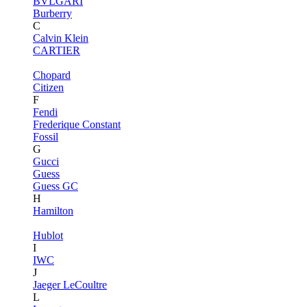
BVLGARI
Burberry
C
Calvin Klein
CARTIER
Chopard
Citizen
F
Fendi
Frederique Constant
Fossil
G
Gucci
Guess
Guess GC
H
Hamilton
Hublot
I
IWC
J
Jaeger LeCoultre
L