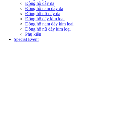
Đồng hồ dây da
Đồng hồ nam dây da
Đồng hồ nữ dây da
Đồng hồ dây kim loại
Đồng hồ nam dây kim loại
Đồng hồ nữ dây kim loại
Phụ kiện
Special Event