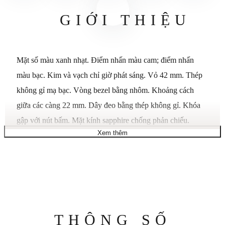
GIỚI THIỆU
Mặt số màu xanh nhạt. Điểm nhấn màu cam; điểm nhấn
màu bạc. Kim và vạch chỉ giờ phát sáng. Vỏ 42 mm. Thép
không gỉ mạ bạc. Vòng bezel bằng nhôm. Khoảng cách
giữa các càng 22 mm. Dây đeo bằng thép không gỉ. Khóa
gập với nút bấm. Mặt kính sapphire chống phản chiếu.
Xem thêm
Chống va đập và vỡ - lớp phủ chống phản chiếu giúp phản
xạ ánh sáng. WR100/10Bar/333ft [Bơi lội, tắm vòi sen &
lặn biển]. Trọng lượng 58 g. Bộ máy 0S21. Bộ máy chạy
bằng pin. Tinh thể thạch anh điều chỉnh thời gian với độ
chính xác đến 15 giây mỗi tháng.
Thông
THÔNG SỐ