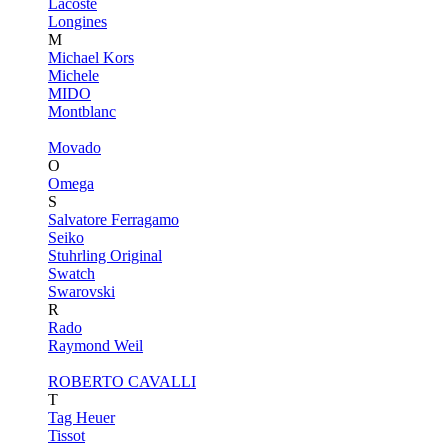
Lacoste
Longines
M
Michael Kors
Michele
MIDO
Montblanc
Movado
O
Omega
S
Salvatore Ferragamo
Seiko
Stuhrling Original
Swatch
Swarovski
R
Rado
Raymond Weil
ROBERTO CAVALLI
T
Tag Heuer
Tissot