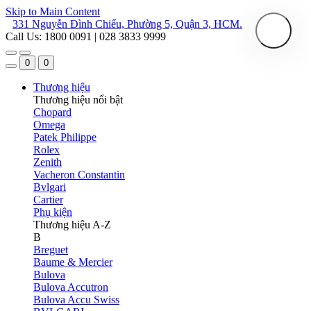
Skip to Main Content
331 Nguyễn Đình Chiểu, Phường 5, Quận 3, HCM.
Call Us: 1800 0091 | 028 3833 9999
0
0
Thương hiệu
Thương hiệu nổi bật
Chopard
Omega
Patek Philippe
Rolex
Zenith
Vacheron Constantin
Bvlgari
Cartier
Phụ kiện
Thương hiệu A-Z
B
Breguet
Baume & Mercier
Bulova
Bulova Accutron
Bulova Accu Swiss