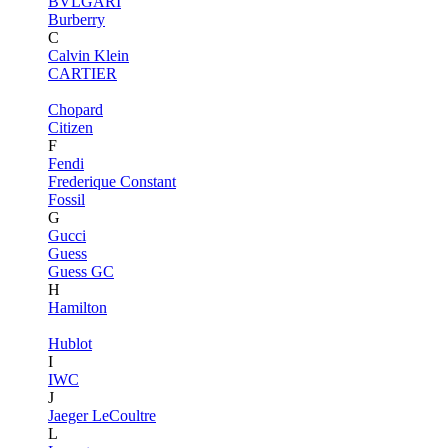
BVLGARI
Burberry
C
Calvin Klein
CARTIER
Chopard
Citizen
F
Fendi
Frederique Constant
Fossil
G
Gucci
Guess
Guess GC
H
Hamilton
Hublot
I
IWC
J
Jaeger LeCoultre
L