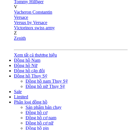
Tommy Hilfiger
V
Vacheron Constantin
Versace
Versus by Versace
Victorinox swiss army
Z
Zenith
Xem tất cả thương hiệu
Đồng hồ Nam
Đồng hồ Nữ
Đồng hồ cặp đôi
Đồng hồ Thụy Sỹ
Đồng hồ nam Thụy Sỹ
Đồng hồ nữ Thụy Sỹ
Sale
Limited
Phân loại đồng hồ
Sản phẩm bán chạy
Đồng hồ cơ
Đồng hồ cơ nam
Đồng hồ cơ nữ
Đồng hồ pin