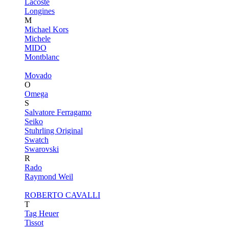
Lacoste
Longines
M
Michael Kors
Michele
MIDO
Montblanc
Movado
O
Omega
S
Salvatore Ferragamo
Seiko
Stuhrling Original
Swatch
Swarovski
R
Rado
Raymond Weil
ROBERTO CAVALLI
T
Tag Heuer
Tissot