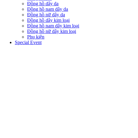
Đồng hồ dây da
Đồng hồ nam dây da
Đồng hồ nữ dây da
Đồng hồ dây kim loại
Đồng hồ nam dây kim loại
Đồng hồ nữ dây kim loại
Phụ kiện
Special Event