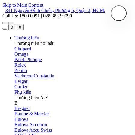
Skip to Main Content
331 Nguyễn Đình Chiểu, Phường 5, Quận 3, HCM.
Call Us: 1800 0091 | 028 3833 9999
0
0
Thương hiệu
Thương hiệu nổi bật
Chopard
Omega
Patek Philippe
Rolex
Zenith
Vacheron Constantin
Bvlgari
Cartier
Phụ kiện
Thương hiệu A-Z
B
Breguet
Baume & Mercier
Bulova
Bulova Accutron
Bulova Accu Swiss