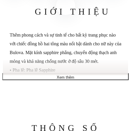
GIỚI THIỆU
Thêm phong cách và sự tinh tế cho bất kỳ trang phục nào
với chiếc đồng hồ hai tông màu nổi bật dành cho nữ này của
Bulova. Mặt kính sapphire phẳng, chuyển động thạch anh
mỏng và khả năng chống nước ở độ sâu 30 mét.
•
Pha lê: Pha lê Sapphire
Xem thêm
•
Đường kính vỏ: 30 mm
•
Độ dày vỏ: 5,5 mm
Thông
THÔNG SỐ