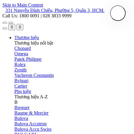
Skip to Main Content
331 Nguyễn Đình Chiểu, Phường 5, Quận 3, HCM.
Call Us: 1800 0091 | 028 3833 9999
0
0
Thương hiệu
Thương hiệu nổi bật
Chopard
Omega
Patek Philippe
Rolex
Zenith
Vacheron Constantin
Bvlgari
Cartier
Phụ kiện
Thương hiệu A-Z
B
Breguet
Baume & Mercier
Bulova
Bulova Accutron
Bulova Accu Swiss