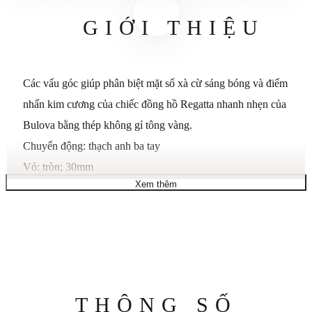
GIỚI THIỆU
Các vấu góc giúp phân biệt mặt số xà cừ sáng bóng và điểm
nhấn kim cương của chiếc đồng hồ Regatta nhanh nhẹn của
Bulova bằng thép không gỉ tông vàng.
Chuyển động: thạch anh ba tay
Vỏ: tròn; 30mm
Xem thêm
Dây đeo: vòng đeo tay bằng thép không gỉ tông vàng
Đóng cửa: triển khai
Mặt số: xà cừ với các chỉ số điểm nhấn bằng kim cương
Khả năng chống nước: đến 30 mét
Thông
THÔNG SỐ