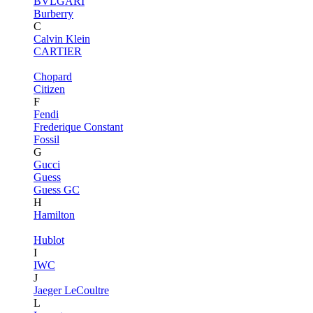
BVLGARI
Burberry
C
Calvin Klein
CARTIER
Chopard
Citizen
F
Fendi
Frederique Constant
Fossil
G
Gucci
Guess
Guess GC
H
Hamilton
Hublot
I
IWC
J
Jaeger LeCoultre
L