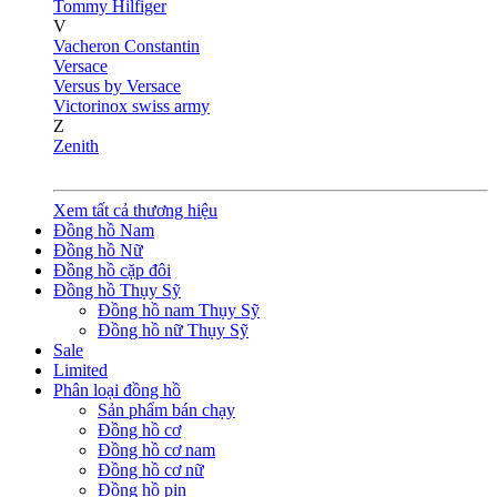
Tommy Hilfiger
V
Vacheron Constantin
Versace
Versus by Versace
Victorinox swiss army
Z
Zenith
Xem tất cả thương hiệu
Đồng hồ Nam
Đồng hồ Nữ
Đồng hồ cặp đôi
Đồng hồ Thụy Sỹ
Đồng hồ nam Thụy Sỹ
Đồng hồ nữ Thụy Sỹ
Sale
Limited
Phân loại đồng hồ
Sản phẩm bán chạy
Đồng hồ cơ
Đồng hồ cơ nam
Đồng hồ cơ nữ
Đồng hồ pin