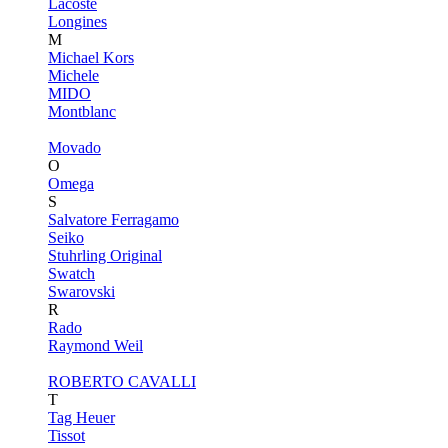
Lacoste
Longines
M
Michael Kors
Michele
MIDO
Montblanc
Movado
O
Omega
S
Salvatore Ferragamo
Seiko
Stuhrling Original
Swatch
Swarovski
R
Rado
Raymond Weil
ROBERTO CAVALLI
T
Tag Heuer
Tissot