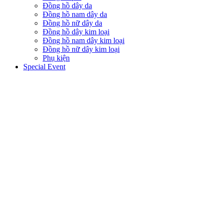
Đồng hồ dây da
Đồng hồ nam dây da
Đồng hồ nữ dây da
Đồng hồ dây kim loại
Đồng hồ nam dây kim loại
Đồng hồ nữ dây kim loại
Phụ kiện
Special Event