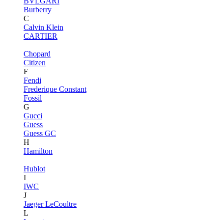
BVLGARI
Burberry
C
Calvin Klein
CARTIER
Chopard
Citizen
F
Fendi
Frederique Constant
Fossil
G
Gucci
Guess
Guess GC
H
Hamilton
Hublot
I
IWC
J
Jaeger LeCoultre
L