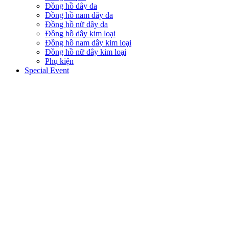
Đồng hồ dây da
Đồng hồ nam dây da
Đồng hồ nữ dây da
Đồng hồ dây kim loại
Đồng hồ nam dây kim loại
Đồng hồ nữ dây kim loại
Phụ kiện
Special Event