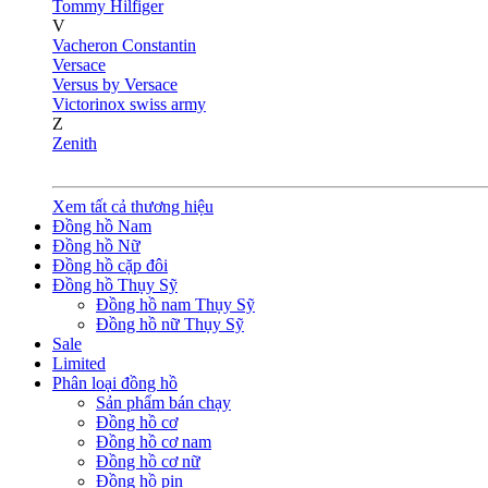
Tommy Hilfiger
V
Vacheron Constantin
Versace
Versus by Versace
Victorinox swiss army
Z
Zenith
Xem tất cả thương hiệu
Đồng hồ Nam
Đồng hồ Nữ
Đồng hồ cặp đôi
Đồng hồ Thụy Sỹ
Đồng hồ nam Thụy Sỹ
Đồng hồ nữ Thụy Sỹ
Sale
Limited
Phân loại đồng hồ
Sản phẩm bán chạy
Đồng hồ cơ
Đồng hồ cơ nam
Đồng hồ cơ nữ
Đồng hồ pin