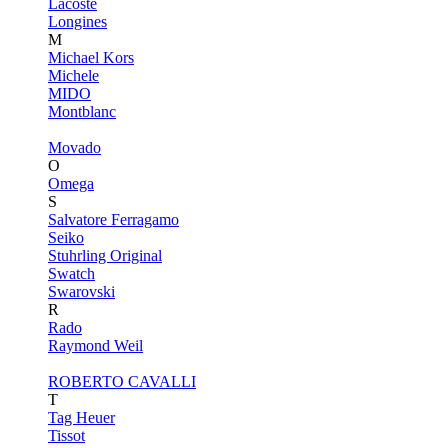
Lacoste
Longines
M
Michael Kors
Michele
MIDO
Montblanc
Movado
O
Omega
S
Salvatore Ferragamo
Seiko
Stuhrling Original
Swatch
Swarovski
R
Rado
Raymond Weil
ROBERTO CAVALLI
T
Tag Heuer
Tissot