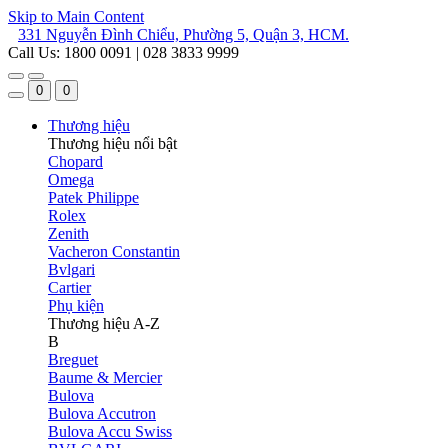
Skip to Main Content
331 Nguyễn Đình Chiểu, Phường 5, Quận 3, HCM.
Call Us: 1800 0091 | 028 3833 9999
0
0
Thương hiệu
Thương hiệu nổi bật
Chopard
Omega
Patek Philippe
Rolex
Zenith
Vacheron Constantin
Bvlgari
Cartier
Phụ kiện
Thương hiệu A-Z
B
Breguet
Baume & Mercier
Bulova
Bulova Accutron
Bulova Accu Swiss