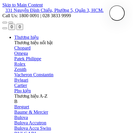
Skip to Main Content
331 Nguyễn Đình Chiểu, Phường 5, Quận 3, HCM.
Call Us: 1800 0091 | 028 3833 9999
0
0
Thương hiệu
Thương hiệu nổi bật
Chopard
Omega
Patek Philippe
Rolex
Zenith
Vacheron Constantin
Bvlgari
Cartier
Phụ kiện
Thương hiệu A-Z
B
Breguet
Baume & Mercier
Bulova
Bulova Accutron
Bulova Accu Swiss