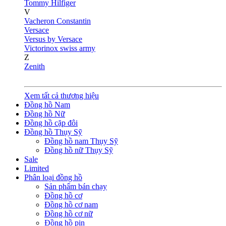
Tommy Hilfiger
V
Vacheron Constantin
Versace
Versus by Versace
Victorinox swiss army
Z
Zenith
Xem tất cả thương hiệu
Đồng hồ Nam
Đồng hồ Nữ
Đồng hồ cặp đôi
Đồng hồ Thụy Sỹ
Đồng hồ nam Thụy Sỹ
Đồng hồ nữ Thụy Sỹ
Sale
Limited
Phân loại đồng hồ
Sản phẩm bán chạy
Đồng hồ cơ
Đồng hồ cơ nam
Đồng hồ cơ nữ
Đồng hồ pin