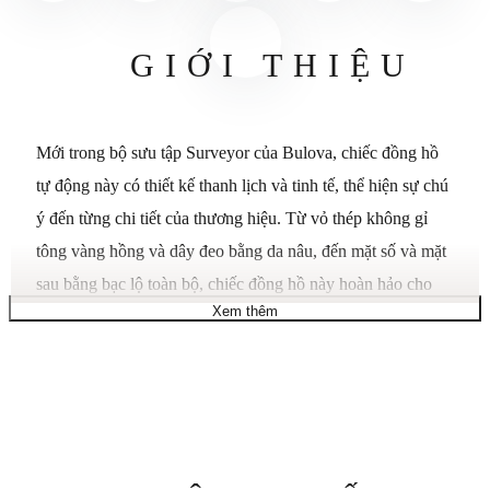
GIỚI THIỆU
Mới trong bộ sưu tập Surveyor của Bulova, chiếc đồng hồ
tự động này có thiết kế thanh lịch và tinh tế, thể hiện sự chú
ý đến từng chi tiết của thương hiệu. Từ vỏ thép không gỉ
tông vàng hồng và dây đeo bằng da nâu, đến mặt số và mặt
sau bằng bạc lộ toàn bộ, chiếc đồng hồ này hoàn hảo cho
Xem thêm
mọi dịp.
Vỏ và dây đeo bằng thép không gỉ tông màu bạc. Vành thép
không gỉ tông màu bạc cố định. Mặt số màu xanh lam với
kim và vạch chỉ giờ tông màu bạc. Vạch chỉ phút xung
quanh vành ngoài. Kiểu mặt số: Analog. Kim và vạch chỉ
Thông