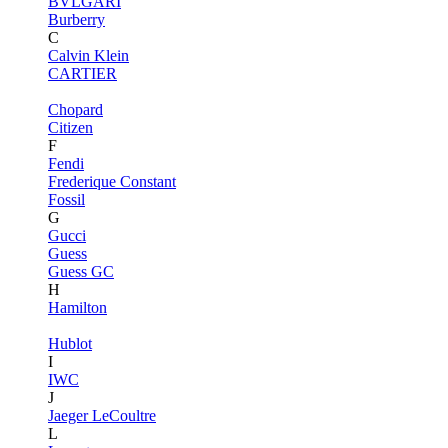
BVLGARI
Burberry
C
Calvin Klein
CARTIER
Chopard
Citizen
F
Fendi
Frederique Constant
Fossil
G
Gucci
Guess
Guess GC
H
Hamilton
Hublot
I
IWC
J
Jaeger LeCoultre
L