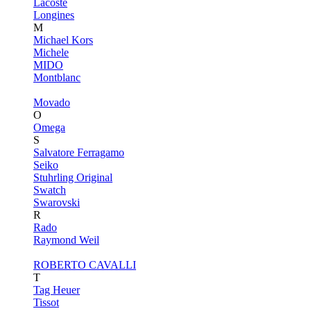
Lacoste
Longines
M
Michael Kors
Michele
MIDO
Montblanc
Movado
O
Omega
S
Salvatore Ferragamo
Seiko
Stuhrling Original
Swatch
Swarovski
R
Rado
Raymond Weil
ROBERTO CAVALLI
T
Tag Heuer
Tissot