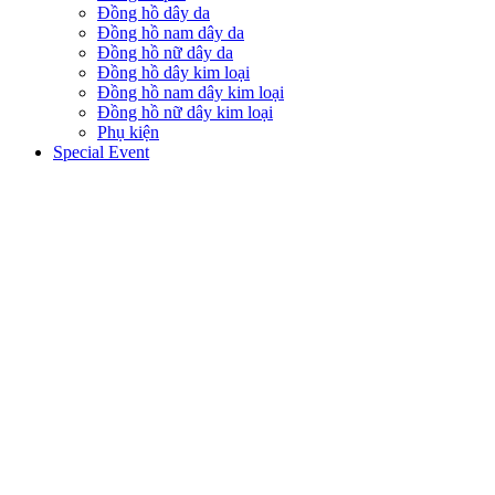
Đồng hồ dây da
Đồng hồ nam dây da
Đồng hồ nữ dây da
Đồng hồ dây kim loại
Đồng hồ nam dây kim loại
Đồng hồ nữ dây kim loại
Phụ kiện
Special Event