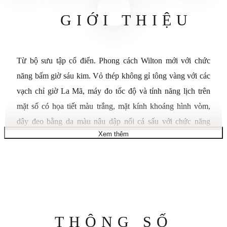
GIỚI THIỆU
Từ bộ sưu tập cổ điển. Phong cách Wilton mới với chức
năng bấm giờ sáu kim. Vỏ thép không gỉ tông vàng với các
vạch chỉ giờ La Mã, máy đo tốc độ và tính năng lịch trên
mặt số có họa tiết màu trắng, mặt kính khoáng hình vòm,
dây đeo bằng da màu nâu dập nổi cá sấu với chức năng
Xem thêm
đóng mở bằng cách nhấn đúp và khả năng chống nước ở độ
sâu 30 mét.
Chất liệu vỏ: Thép không gỉ
Đường kính vỏ: 46,5
Độ dày vỏ: 12,3
Thông
THÔNG SỐ