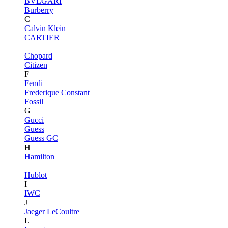
BVLGARI
Burberry
C
Calvin Klein
CARTIER
Chopard
Citizen
F
Fendi
Frederique Constant
Fossil
G
Gucci
Guess
Guess GC
H
Hamilton
Hublot
I
IWC
J
Jaeger LeCoultre
L