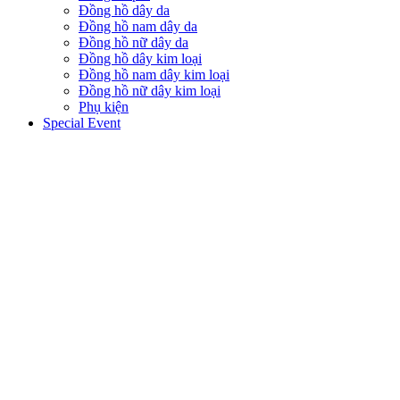
Đồng hồ dây da
Đồng hồ nam dây da
Đồng hồ nữ dây da
Đồng hồ dây kim loại
Đồng hồ nam dây kim loại
Đồng hồ nữ dây kim loại
Phụ kiện
Special Event