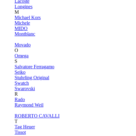
Lacoste
Longines
M
Michael Kors
Michele
MIDO
Montblanc
Movado
O
Omega
S
Salvatore Ferragamo
Seiko
Stuhrling Original
Swatch
Swarovski
R
Rado
Raymond Weil
ROBERTO CAVALLI
T
Tag Heuer
Tissot