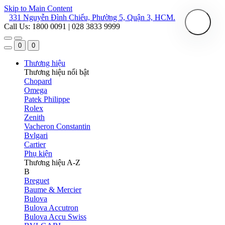
Skip to Main Content
331 Nguyễn Đình Chiểu, Phường 5, Quận 3, HCM.
Call Us: 1800 0091 | 028 3833 9999
0
0
Thương hiệu
Thương hiệu nổi bật
Chopard
Omega
Patek Philippe
Rolex
Zenith
Vacheron Constantin
Bvlgari
Cartier
Phụ kiện
Thương hiệu A-Z
B
Breguet
Baume & Mercier
Bulova
Bulova Accutron
Bulova Accu Swiss