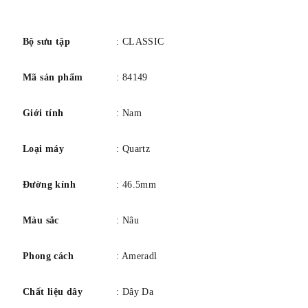
Phong trào: Quartz
số
Kính: Tinh thể khoáng hình vòm
Khả năng chống nước: 0030M
Bộ sưu tập
: CLASSIC
Mã sản phẩm
: 84149
Giới tính
: Nam
Loại máy
: Quartz
Đường kính
: 46.5mm
Màu sắc
: Nâu
Phong cách
: Ameradl
Chất liệu dây
: Dây Da