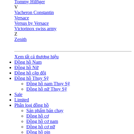
Tommy Hilfiger
V
Vacheron Constantin
Versace
Versus by Versace
Victorinox swiss army
Z
Zenith
Xem tất cả thương hiệu
Đồng hồ Nam
Đồng hồ Nữ
Đồng hồ cặp đôi
Đồng hồ Thụy Sỹ
Đồng hồ nam Thụy Sỹ
Đồng hồ nữ Thụy Sỹ
Sale
Limited
Phân loại đồng hồ
Sản phẩm bán chạy
Đồng hồ cơ
Đồng hồ cơ nam
Đồng hồ cơ nữ
Đồng hồ pin