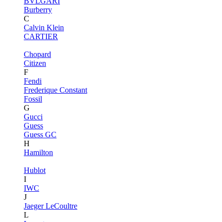
BVLGARI
Burberry
C
Calvin Klein
CARTIER
Chopard
Citizen
F
Fendi
Frederique Constant
Fossil
G
Gucci
Guess
Guess GC
H
Hamilton
Hublot
I
IWC
J
Jaeger LeCoultre
L