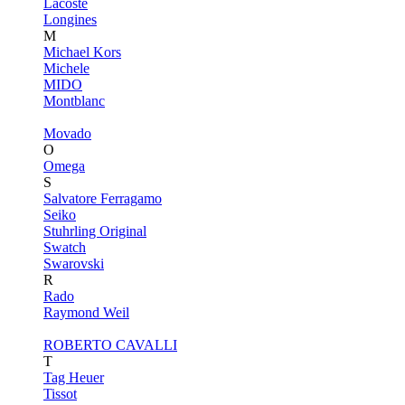
Lacoste
Longines
M
Michael Kors
Michele
MIDO
Montblanc
Movado
O
Omega
S
Salvatore Ferragamo
Seiko
Stuhrling Original
Swatch
Swarovski
R
Rado
Raymond Weil
ROBERTO CAVALLI
T
Tag Heuer
Tissot