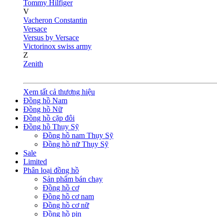
Tommy Hilfiger
V
Vacheron Constantin
Versace
Versus by Versace
Victorinox swiss army
Z
Zenith
Xem tất cả thương hiệu
Đồng hồ Nam
Đồng hồ Nữ
Đồng hồ cặp đôi
Đồng hồ Thụy Sỹ
Đồng hồ nam Thụy Sỹ
Đồng hồ nữ Thụy Sỹ
Sale
Limited
Phân loại đồng hồ
Sản phẩm bán chạy
Đồng hồ cơ
Đồng hồ cơ nam
Đồng hồ cơ nữ
Đồng hồ pin