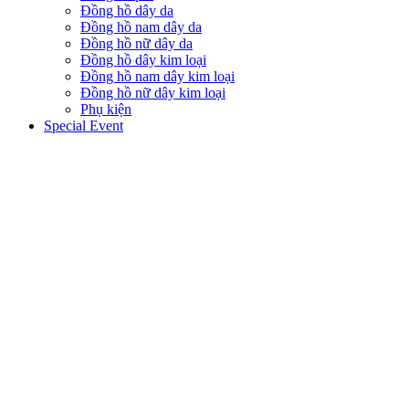
Đồng hồ dây da
Đồng hồ nam dây da
Đồng hồ nữ dây da
Đồng hồ dây kim loại
Đồng hồ nam dây kim loại
Đồng hồ nữ dây kim loại
Phụ kiện
Special Event