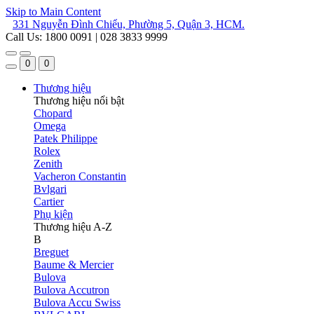
Skip to Main Content
331 Nguyễn Đình Chiểu, Phường 5, Quận 3, HCM.
Call Us: 1800 0091 | 028 3833 9999
0
0
Thương hiệu
Thương hiệu nổi bật
Chopard
Omega
Patek Philippe
Rolex
Zenith
Vacheron Constantin
Bvlgari
Cartier
Phụ kiện
Thương hiệu A-Z
B
Breguet
Baume & Mercier
Bulova
Bulova Accutron
Bulova Accu Swiss