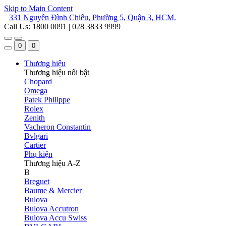
Skip to Main Content
331 Nguyễn Đình Chiểu, Phường 5, Quận 3, HCM.
Call Us: 1800 0091 | 028 3833 9999
0
0
Thương hiệu
Thương hiệu nổi bật
Chopard
Omega
Patek Philippe
Rolex
Zenith
Vacheron Constantin
Bvlgari
Cartier
Phụ kiện
Thương hiệu A-Z
B
Breguet
Baume & Mercier
Bulova
Bulova Accutron
Bulova Accu Swiss