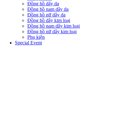
Đồng hồ dây da
Đồng hồ nam dây da
Đồng hồ nữ dây da
Đồng hồ dây kim loại
Đồng hồ nam dây kim loại
Đồng hồ nữ dây kim loại
Phụ kiện
Special Event