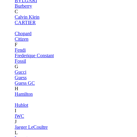
BVLGARI
Burberry
C
Calvin Klein
CARTIER
Chopard
Citizen
F
Fendi
Frederique Constant
Fossil
G
Gucci
Guess
Guess GC
H
Hamilton
Hublot
I
IWC
J
Jaeger LeCoultre
L