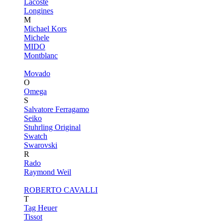
Lacoste
Longines
M
Michael Kors
Michele
MIDO
Montblanc
Movado
O
Omega
S
Salvatore Ferragamo
Seiko
Stuhrling Original
Swatch
Swarovski
R
Rado
Raymond Weil
ROBERTO CAVALLI
T
Tag Heuer
Tissot