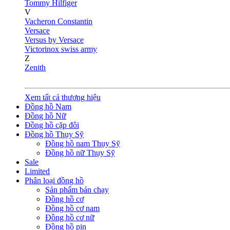
Tommy Hilfiger
V
Vacheron Constantin
Versace
Versus by Versace
Victorinox swiss army
Z
Zenith
Xem tất cả thương hiệu
Đồng hồ Nam
Đồng hồ Nữ
Đồng hồ cặp đôi
Đồng hồ Thụy Sỹ
Đồng hồ nam Thụy Sỹ
Đồng hồ nữ Thụy Sỹ
Sale
Limited
Phân loại đồng hồ
Sản phẩm bán chạy
Đồng hồ cơ
Đồng hồ cơ nam
Đồng hồ cơ nữ
Đồng hồ pin