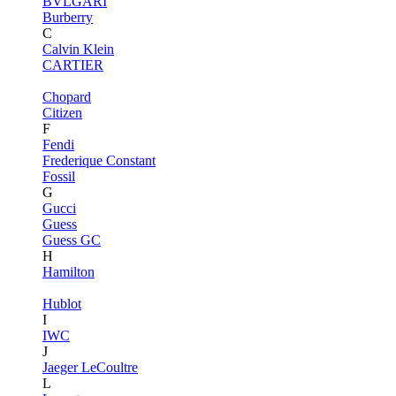
BVLGARI
Burberry
C
Calvin Klein
CARTIER
Chopard
Citizen
F
Fendi
Frederique Constant
Fossil
G
Gucci
Guess
Guess GC
H
Hamilton
Hublot
I
IWC
J
Jaeger LeCoultre
L