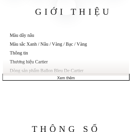
GIỚI THIỆU
Màu dây nâu
Màu sắc Xanh / Nâu / Vàng / Bạc / Vàng
Thông tin
Thương hiệu Cartier
Dòng sản phẩm Ballon Bleu De Cartier
Xem thêm
giới tính nam
Mẫu W6900551
Nhãn đồng hồ Swiss Made
Chuyển động tự động
Động cơ Cartier Calibre 049
Dự trữ năng lượng 42 giờ
Thông
THÔNG SỐ