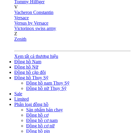
Tommy Hilfiger
V
Vacheron Constantin
Versace
Versus by Versace
Victorinox swiss army
Z
Zenith
Xem tất cả thương hiệu
Đồng hồ Nam
Đồng hồ Nữ
Đồng hồ cặp đôi
Đồng hồ Thụy Sỹ
Đồng hồ nam Thụy Sỹ
Đồng hồ nữ Thụy Sỹ
Sale
Limited
Phân loại đồng hồ
Sản phẩm bán chạy
Đồng hồ cơ
Đồng hồ cơ nam
Đồng hồ cơ nữ
Đồng hồ pin