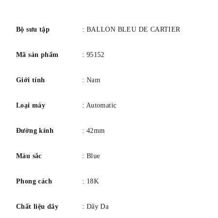
Trường hợp
số
Kích thước vỏ 42 mm
Độ dày vỏ 13 mm
Bộ sưu tập
: BALLON BLEU DE CARTIER
Chất liệu vỏ Vàng hồng 18kt
Mã sản phẩm
: 95152
Vỏ hình tròn
Vỏ lưng chắc chắn
Giới tính
: Nam
Ban nhạc
Chất liệu dây đeo Da
Loại máy
: Automatic
Loại dây đeo
Đường kính
: 42mm
Màu dây nâu
Chiều rộng băng tần 20 mm
Màu sắc
: Blue
Triển khai khóa
Quay số
Phong cách
: 18K
Màu quay số Bạc
Loại Analog
Chất liệu dây
: Dây Da