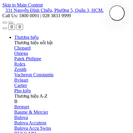
Skip to Main Content
331 Nguyễn Đình Chiểu, Phường 5, Quận 3, HCM.
Call Us: 1800 0091 | 028 3833 9999
0
0
Thương hiệu
Thương hiệu nổi bật
Chopard
Omega
Patek Philippe
Rolex
Zenith
Vacheron Constantin
Bvlgari
Cartier
Phụ kiện
Thương hiệu A-Z
B
Breguet
Baume & Mercier
Bulova
Bulova Accutron
Bulova Accu Swiss