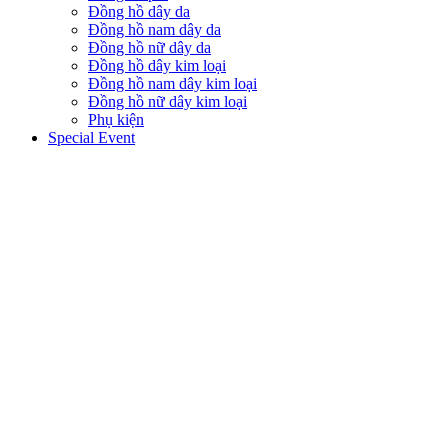
Đồng hồ dây da
Đồng hồ nam dây da
Đồng hồ nữ dây da
Đồng hồ dây kim loại
Đồng hồ nam dây kim loại
Đồng hồ nữ dây kim loại
Phụ kiện
Special Event