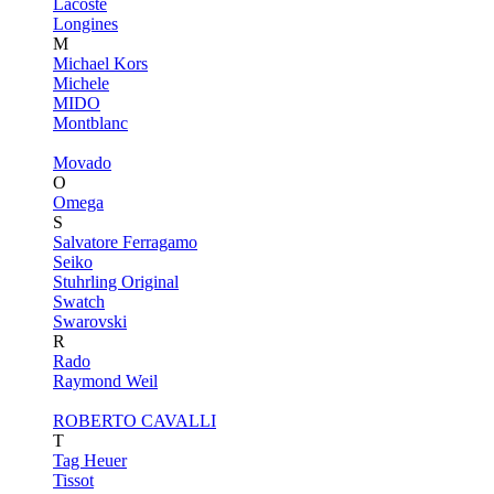
Lacoste
Longines
M
Michael Kors
Michele
MIDO
Montblanc
Movado
O
Omega
S
Salvatore Ferragamo
Seiko
Stuhrling Original
Swatch
Swarovski
R
Rado
Raymond Weil
ROBERTO CAVALLI
T
Tag Heuer
Tissot