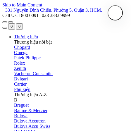
Skip to Main Content
331 Nguyễn Đình Chiểu, Phường 5, Quận 3, HCM.
Call Us: 1800 0091 | 028 3833 9999
0
0
Thương hiệu
Thương hiệu nổi bật
Chopard
Omega
Patek Philippe
Rolex
Zenith
Vacheron Constantin
Bvlgari
Cartier
Phụ kiện
Thương hiệu A-Z
B
Breguet
Baume & Mercier
Bulova
Bulova Accutron
Bulova Accu Swiss