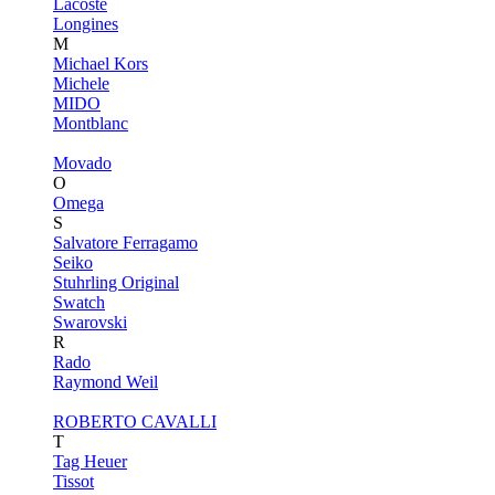
Lacoste
Longines
M
Michael Kors
Michele
MIDO
Montblanc
Movado
O
Omega
S
Salvatore Ferragamo
Seiko
Stuhrling Original
Swatch
Swarovski
R
Rado
Raymond Weil
ROBERTO CAVALLI
T
Tag Heuer
Tissot