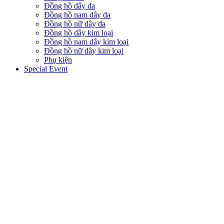
Đồng hồ dây da
Đồng hồ nam dây da
Đồng hồ nữ dây da
Đồng hồ dây kim loại
Đồng hồ nam dây kim loại
Đồng hồ nữ dây kim loại
Phụ kiện
Special Event