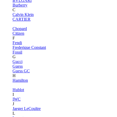
BVLGARI
Burberry
C
Calvin Klein
CARTIER
Chopard
Citizen
F
Fendi
Frederique Constant
Fossil
G
Gucci
Guess
Guess GC
H
Hamilton
Hublot
I
IWC
J
Jaeger LeCoultre
L