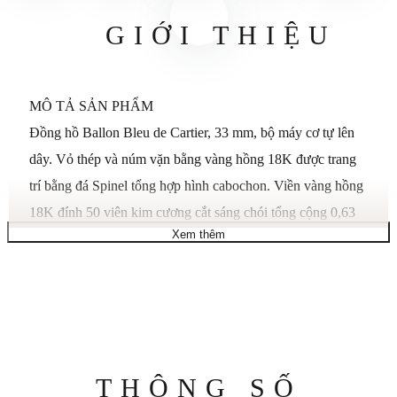
GIỚI THIỆU
MÔ TẢ SẢN PHẨM
Đồng hồ Ballon Bleu de Cartier, 33 mm, bộ máy cơ tự lên
dây. Vỏ thép và núm vặn bằng vàng hồng 18K được trang
trí bằng đá Spinel tổng hợp hình cabochon. Viền vàng hồng
18K đính 50 viên kim cương cắt sáng chói tổng cộng 0,63
Xem thêm
carat. Mặt số flinqué 12 vùng, kim hình thanh kiếm bằng
thép xanh. Tinh thể sapphire. Vòng đeo tay bằng thép, kích
thước cổ tay: 175 mm. dày 9,96 mm. Khả năng chống nước
ở mức 3 bar (khoảng 30 mét/100 feet).
GIỚI THIỆU BỘ SƯU TẬP
Nổi như một quả bóng bay và có màu xanh lam như chiếc
Thông
THÔNG SỐ