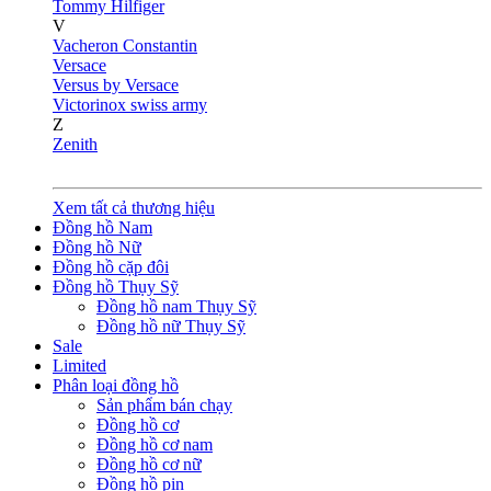
Tommy Hilfiger
V
Vacheron Constantin
Versace
Versus by Versace
Victorinox swiss army
Z
Zenith
Xem tất cả thương hiệu
Đồng hồ Nam
Đồng hồ Nữ
Đồng hồ cặp đôi
Đồng hồ Thụy Sỹ
Đồng hồ nam Thụy Sỹ
Đồng hồ nữ Thụy Sỹ
Sale
Limited
Phân loại đồng hồ
Sản phẩm bán chạy
Đồng hồ cơ
Đồng hồ cơ nam
Đồng hồ cơ nữ
Đồng hồ pin