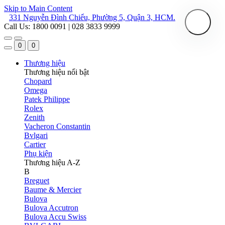
Skip to Main Content
331 Nguyễn Đình Chiểu, Phường 5, Quận 3, HCM.
Call Us: 1800 0091 | 028 3833 9999
0
0
Thương hiệu
Thương hiệu nổi bật
Chopard
Omega
Patek Philippe
Rolex
Zenith
Vacheron Constantin
Bvlgari
Cartier
Phụ kiện
Thương hiệu A-Z
B
Breguet
Baume & Mercier
Bulova
Bulova Accutron
Bulova Accu Swiss