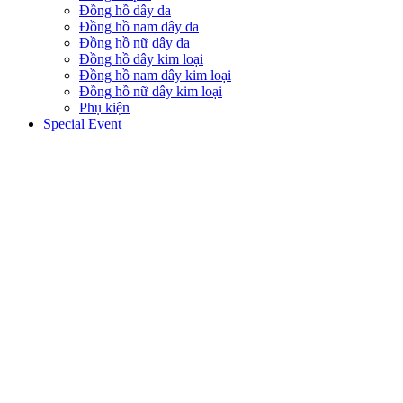
Đồng hồ dây da
Đồng hồ nam dây da
Đồng hồ nữ dây da
Đồng hồ dây kim loại
Đồng hồ nam dây kim loại
Đồng hồ nữ dây kim loại
Phụ kiện
Special Event