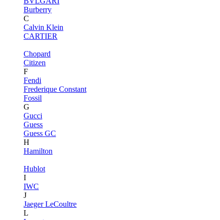
BVLGARI
Burberry
C
Calvin Klein
CARTIER
Chopard
Citizen
F
Fendi
Frederique Constant
Fossil
G
Gucci
Guess
Guess GC
H
Hamilton
Hublot
I
IWC
J
Jaeger LeCoultre
L