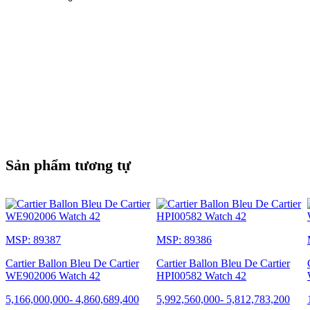
Sản phẩm tương tự
MSP: 89387
MSP: 89386
Cartier Ballon Bleu De Cartier
Cartier Ballon Bleu De Cartier
WE902006 Watch 42
HPI00582 Watch 42
5,166,000,000
-
4,860,689,400
5,992,560,000
-
5,812,783,200