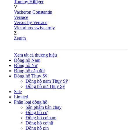
Tommy Hilfiger
V
Vacheron Constantin
Versace
Versus by Versace
Victorinox swiss army
Z
Zenith
Xem tất cả thương hiệu
Đồng hồ Nam
Đồng hồ Nữ
Đồng hồ cặp đôi
Đồng hồ Thụy Sỹ
Đồng hồ nam Thụy Sỹ
Đồng hồ nữ Thụy Sỹ
Sale
Limited
Phân loại đồng hồ
Sản phẩm bán chạy
Đồng hồ cơ
Đồng hồ cơ nam
Đồng hồ cơ nữ
Đồng hồ pin