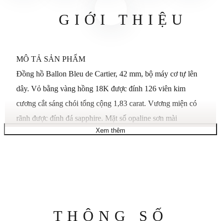
GIỚI THIỆU
MÔ TẢ SẢN PHẨM
Đồng hồ Ballon Bleu de Cartier, 42 mm, bộ máy cơ tự lên
dây. Vỏ bằng vàng hồng 18K được đính 126 viên kim
cương cắt sáng chói tổng cộng 1,83 carat. Vương miện có
rãnh được đính đá sapphire. Mặt số opaline sơn mài
Xem thêm
guilloché màu bạc. Bàn tay hình thanh kiếm bằng thép
xanh. Tinh thể sapphire. Vòng tay vàng hồng 18K. Kích
thước cổ tay: 185 mm. Khẩu độ lịch ở vị trí 3 giờ. Độ dày
vỏ: 13 mm. Chống nước ở áp suất 3 bar (khoảng 30 mét/100
feet).
GIỚI THIỆU BỘ SƯU TẬP
Thông
THÔNG SỐ