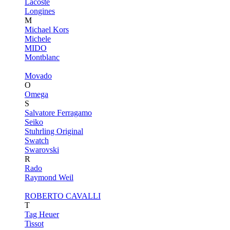
Lacoste
Longines
M
Michael Kors
Michele
MIDO
Montblanc
Movado
O
Omega
S
Salvatore Ferragamo
Seiko
Stuhrling Original
Swatch
Swarovski
R
Rado
Raymond Weil
ROBERTO CAVALLI
T
Tag Heuer
Tissot