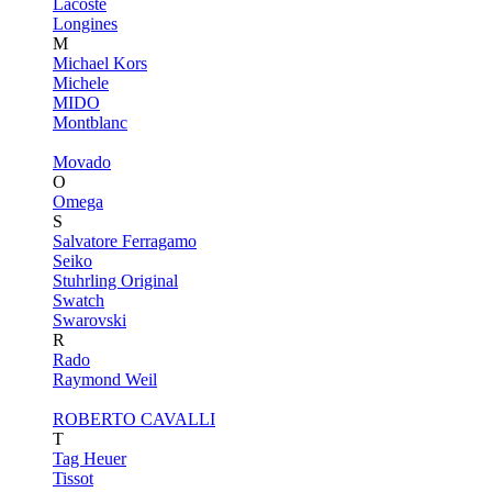
Lacoste
Longines
M
Michael Kors
Michele
MIDO
Montblanc
Movado
O
Omega
S
Salvatore Ferragamo
Seiko
Stuhrling Original
Swatch
Swarovski
R
Rado
Raymond Weil
ROBERTO CAVALLI
T
Tag Heuer
Tissot