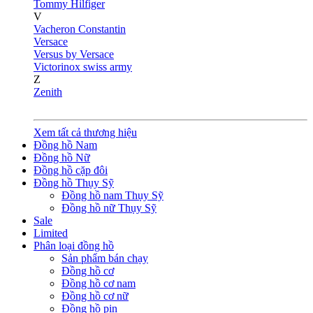
Tommy Hilfiger
V
Vacheron Constantin
Versace
Versus by Versace
Victorinox swiss army
Z
Zenith
Xem tất cả thương hiệu
Đồng hồ Nam
Đồng hồ Nữ
Đồng hồ cặp đôi
Đồng hồ Thụy Sỹ
Đồng hồ nam Thụy Sỹ
Đồng hồ nữ Thụy Sỹ
Sale
Limited
Phân loại đồng hồ
Sản phẩm bán chạy
Đồng hồ cơ
Đồng hồ cơ nam
Đồng hồ cơ nữ
Đồng hồ pin