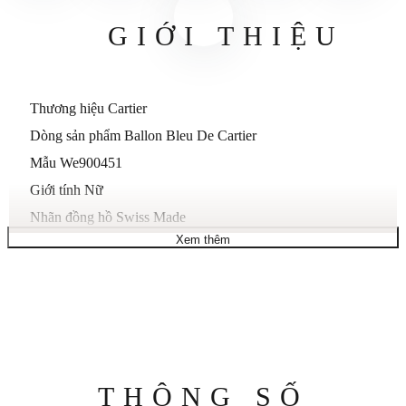
GIỚI THIỆU
Thương hiệu Cartier
Dòng sản phẩm Ballon Bleu De Cartier
Mẫu We900451
Giới tính Nữ
Nhãn đồng hồ Swiss Made
Xem thêm
Chuyển động tự động
Động cơ Cartier Calibre 076
Dự trữ năng lượng 38 giờ
Trường hợp
Kích thước vỏ 36mm
Độ dày vỏ 12 mm
Thông
THÔNG SỐ