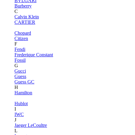
BVLGARI
Burberry
C
Calvin Klein
CARTIER
Chopard
Citizen
F
Fendi
Frederique Constant
Fossil
G
Gucci
Guess
Guess GC
H
Hamilton
Hublot
I
IWC
J
Jaeger LeCoultre
L