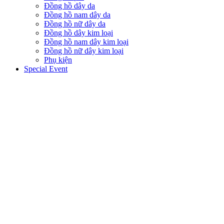
Đồng hồ dây da
Đồng hồ nam dây da
Đồng hồ nữ dây da
Đồng hồ dây kim loại
Đồng hồ nam dây kim loại
Đồng hồ nữ dây kim loại
Phụ kiện
Special Event