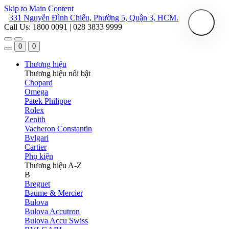
Skip to Main Content
331 Nguyễn Đình Chiểu, Phường 5, Quận 3, HCM.
Call Us: 1800 0091 | 028 3833 9999
0
0
Thương hiệu
Thương hiệu nổi bật
Chopard
Omega
Patek Philippe
Rolex
Zenith
Vacheron Constantin
Bvlgari
Cartier
Phụ kiện
Thương hiệu A-Z
B
Breguet
Baume & Mercier
Bulova
Bulova Accutron
Bulova Accu Swiss