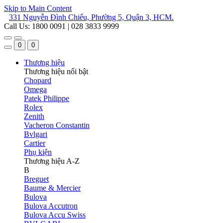
Skip to Main Content
331 Nguyễn Đình Chiểu, Phường 5, Quận 3, HCM.
Call Us: 1800 0091 | 028 3833 9999
0
0
Thương hiệu
Thương hiệu nổi bật
Chopard
Omega
Patek Philippe
Rolex
Zenith
Vacheron Constantin
Bvlgari
Cartier
Phụ kiện
Thương hiệu A-Z
B
Breguet
Baume & Mercier
Bulova
Bulova Accutron
Bulova Accu Swiss