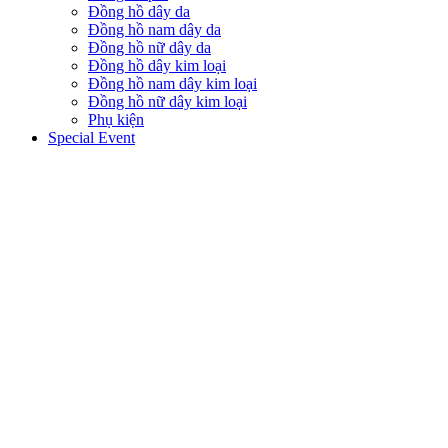
Đồng hồ dây da
Đồng hồ nam dây da
Đồng hồ nữ dây da
Đồng hồ dây kim loại
Đồng hồ nam dây kim loại
Đồng hồ nữ dây kim loại
Phụ kiện
Special Event