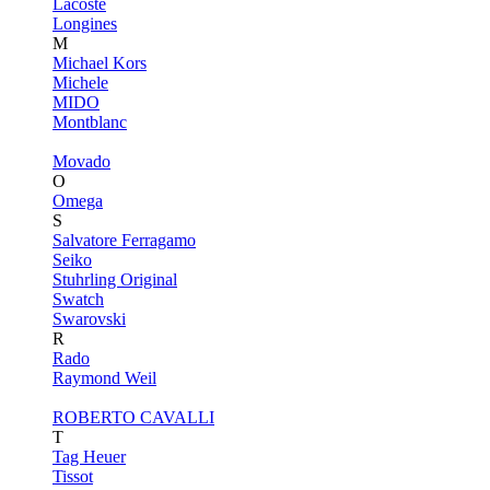
Lacoste
Longines
M
Michael Kors
Michele
MIDO
Montblanc
Movado
O
Omega
S
Salvatore Ferragamo
Seiko
Stuhrling Original
Swatch
Swarovski
R
Rado
Raymond Weil
ROBERTO CAVALLI
T
Tag Heuer
Tissot