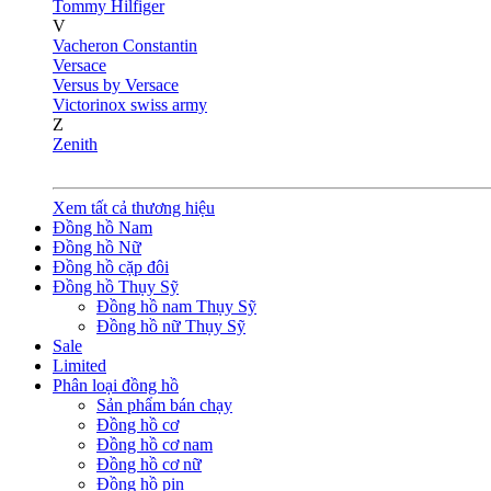
Tommy Hilfiger
V
Vacheron Constantin
Versace
Versus by Versace
Victorinox swiss army
Z
Zenith
Xem tất cả thương hiệu
Đồng hồ Nam
Đồng hồ Nữ
Đồng hồ cặp đôi
Đồng hồ Thụy Sỹ
Đồng hồ nam Thụy Sỹ
Đồng hồ nữ Thụy Sỹ
Sale
Limited
Phân loại đồng hồ
Sản phẩm bán chạy
Đồng hồ cơ
Đồng hồ cơ nam
Đồng hồ cơ nữ
Đồng hồ pin