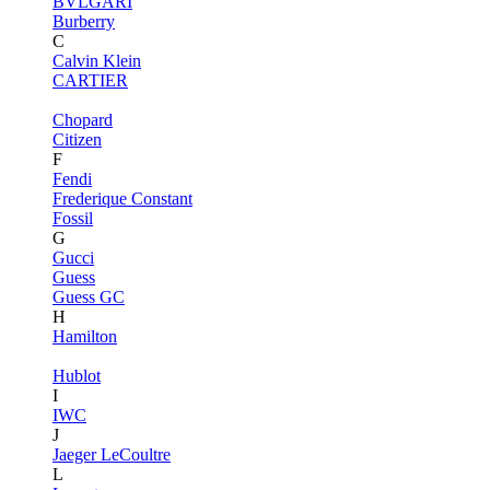
BVLGARI
Burberry
C
Calvin Klein
CARTIER
Chopard
Citizen
F
Fendi
Frederique Constant
Fossil
G
Gucci
Guess
Guess GC
H
Hamilton
Hublot
I
IWC
J
Jaeger LeCoultre
L