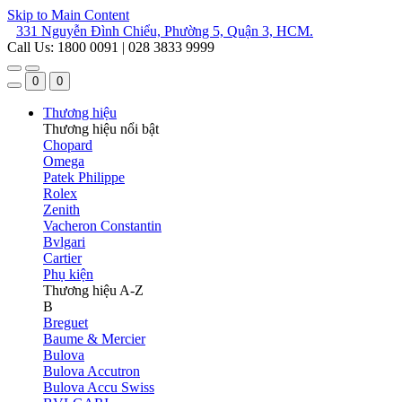
Skip to Main Content
331 Nguyễn Đình Chiểu, Phường 5, Quận 3, HCM.
Call Us: 1800 0091 | 028 3833 9999
0
0
Thương hiệu
Thương hiệu nổi bật
Chopard
Omega
Patek Philippe
Rolex
Zenith
Vacheron Constantin
Bvlgari
Cartier
Phụ kiện
Thương hiệu A-Z
B
Breguet
Baume & Mercier
Bulova
Bulova Accutron
Bulova Accu Swiss