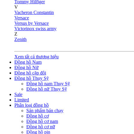
Tommy Hilfiger
V
Vacheron Constantin
Versace
Versus by Versace
Victorinox swiss army
Z
Zenith
Xem tất cả thương hiệu
Đồng hồ Nam
Đồng hồ Nữ
Đồng hồ cặp đôi
Đồng hồ Thụy Sỹ
Đồng hồ nam Thụy Sỹ
Đồng hồ nữ Thụy Sỹ
Sale
Limited
Phân loại đồng hồ
Sản phẩm bán chạy
Đồng hồ cơ
Đồng hồ cơ nam
Đồng hồ cơ nữ
Đồng hồ pin