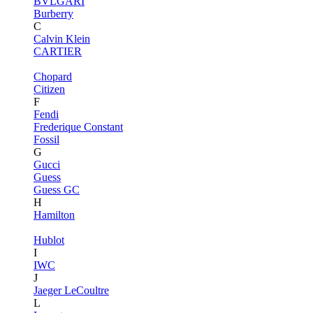
BVLGARI
Burberry
C
Calvin Klein
CARTIER
Chopard
Citizen
F
Fendi
Frederique Constant
Fossil
G
Gucci
Guess
Guess GC
H
Hamilton
Hublot
I
IWC
J
Jaeger LeCoultre
L