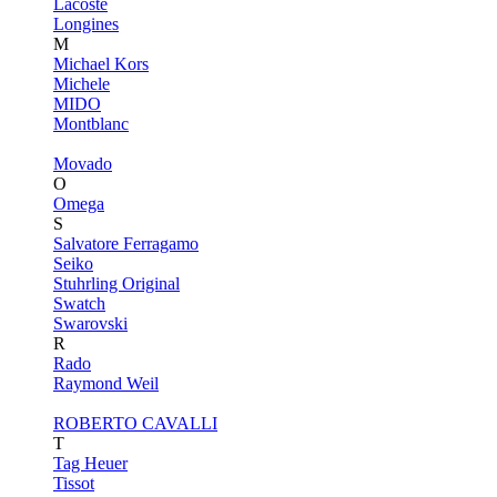
Lacoste
Longines
M
Michael Kors
Michele
MIDO
Montblanc
Movado
O
Omega
S
Salvatore Ferragamo
Seiko
Stuhrling Original
Swatch
Swarovski
R
Rado
Raymond Weil
ROBERTO CAVALLI
T
Tag Heuer
Tissot