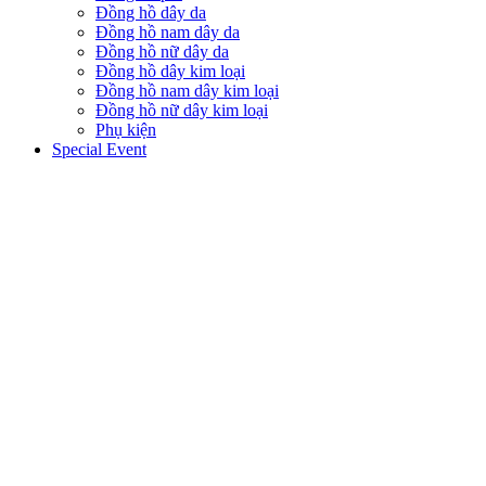
Đồng hồ dây da
Đồng hồ nam dây da
Đồng hồ nữ dây da
Đồng hồ dây kim loại
Đồng hồ nam dây kim loại
Đồng hồ nữ dây kim loại
Phụ kiện
Special Event