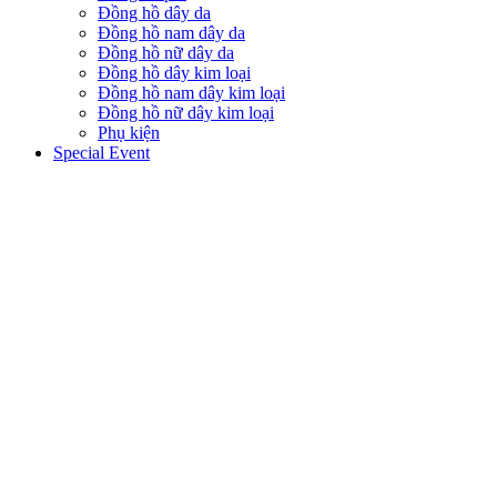
Đồng hồ dây da
Đồng hồ nam dây da
Đồng hồ nữ dây da
Đồng hồ dây kim loại
Đồng hồ nam dây kim loại
Đồng hồ nữ dây kim loại
Phụ kiện
Special Event