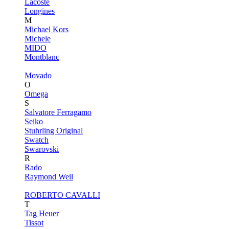
Lacoste
Longines
M
Michael Kors
Michele
MIDO
Montblanc
Movado
O
Omega
S
Salvatore Ferragamo
Seiko
Stuhrling Original
Swatch
Swarovski
R
Rado
Raymond Weil
ROBERTO CAVALLI
T
Tag Heuer
Tissot