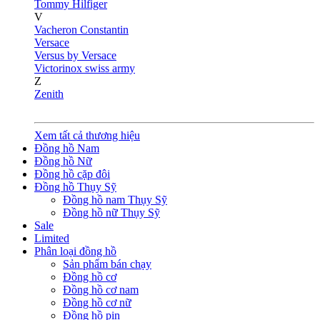
Tommy Hilfiger
V
Vacheron Constantin
Versace
Versus by Versace
Victorinox swiss army
Z
Zenith
Xem tất cả thương hiệu
Đồng hồ Nam
Đồng hồ Nữ
Đồng hồ cặp đôi
Đồng hồ Thụy Sỹ
Đồng hồ nam Thụy Sỹ
Đồng hồ nữ Thụy Sỹ
Sale
Limited
Phân loại đồng hồ
Sản phẩm bán chạy
Đồng hồ cơ
Đồng hồ cơ nam
Đồng hồ cơ nữ
Đồng hồ pin