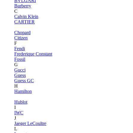
BVLGARI
Burberry
C
Calvin Klein
CARTIER
Chopard
Citizen
F
Fendi
Frederique Constant
Fossil
G
Gucci
Guess
Guess GC
H
Hamilton
Hublot
I
IWC
J
Jaeger LeCoultre
L