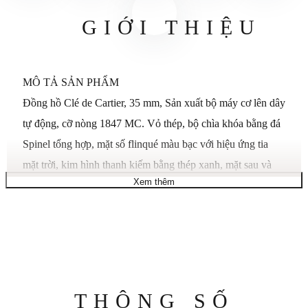
GIỚI THIỆU
MÔ TẢ SẢN PHẨM
Đồng hồ Clé de Cartier, 35 mm, Sản xuất bộ máy cơ lên dây
tự động, cỡ nòng 1847 MC. Vỏ thép, bộ chìa khóa bằng đá
Spinel tổng hợp, mặt số flinqué màu bạc với hiệu ứng tia
mặt trời, kim hình thanh kiếm bằng thép xanh, mặt sau và
Xem thêm
mặt kính sapphire, dây đeo da cá sấu Bordeaux sáng bóng,
khóa gấp đôi bằng thép có thể điều chỉnh được. Độ dày vỏ:
10,09 mm. Chống nước ở áp suất 3 bar (khoảng 30 mét /
100 feet).
GIỚI THIỆU BỘ SƯU TẬP
Cartier tiếp tục khẳng định vị thế là bậc thầy về đồng hồ với
Thông
THÔNG SỐ