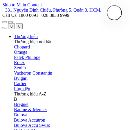
Skip to Main Content
331 Nguyễn Đình Chiểu, Phường 5, Quận 3, HCM.
Call Us: 1800 0091 | 028 3833 9999
0
0
Thương hiệu
Thương hiệu nổi bật
Chopard
Omega
Patek Philippe
Rolex
Zenith
Vacheron Constantin
Bvlgari
Cartier
Phụ kiện
Thương hiệu A-Z
B
Breguet
Baume & Mercier
Bulova
Bulova Accutron
Bulova Accu Swiss