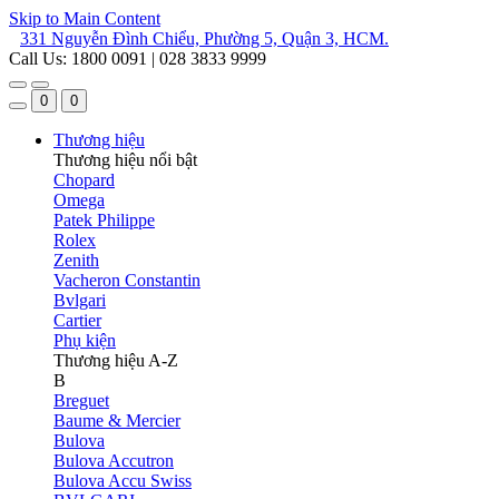
Skip to Main Content
331 Nguyễn Đình Chiểu, Phường 5, Quận 3, HCM.
Call Us: 1800 0091 | 028 3833 9999
0
0
Thương hiệu
Thương hiệu nổi bật
Chopard
Omega
Patek Philippe
Rolex
Zenith
Vacheron Constantin
Bvlgari
Cartier
Phụ kiện
Thương hiệu A-Z
B
Breguet
Baume & Mercier
Bulova
Bulova Accutron
Bulova Accu Swiss