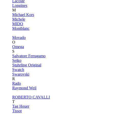
Lacoste
Longines
M
Michael Kors
Michele
MIDO
Montblanc
Movado
O
Omega
S
Salvatore Ferragamo
Seiko
Stuhrling Original
Swatch
Swarovski
R
Rado
Raymond Weil
ROBERTO CAVALLI
T
Tag Heuer
Tissot