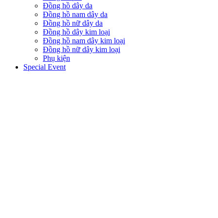
Đồng hồ dây da
Đồng hồ nam dây da
Đồng hồ nữ dây da
Đồng hồ dây kim loại
Đồng hồ nam dây kim loại
Đồng hồ nữ dây kim loại
Phụ kiện
Special Event