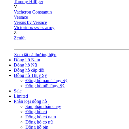
Tommy Hilfiger
V
Vacheron Constantin
Versace
Versus by Versace
Victorinox swiss army
Z
Zenith
Xem tất cả thương hiệu
Đồng hồ Nam
Đồng hồ Nữ
Đồng hồ cặp đôi
Đồng hồ Thụy Sỹ
Đồng hồ nam Thụy Sỹ
Đồng hồ nữ Thụy Sỹ
Sale
Limited
Phân loại đồng hồ
Sản phẩm bán chạy
Đồng hồ cơ
Đồng hồ cơ nam
Đồng hồ cơ nữ
Đồng hồ pin