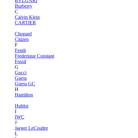
BVLGARI
Burberry
C
Calvin Klein
CARTIER
Chopard
Citizen
F
Fendi
Frederique Constant
Fossil
G
Gucci
Guess
Guess GC
H
Hamilton
Hublot
I
IWC
J
Jaeger LeCoultre
L