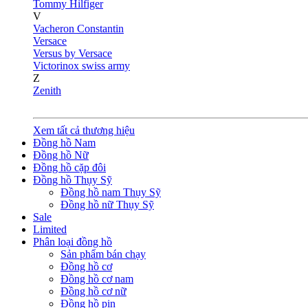
Tommy Hilfiger
V
Vacheron Constantin
Versace
Versus by Versace
Victorinox swiss army
Z
Zenith
Xem tất cả thương hiệu
Đồng hồ Nam
Đồng hồ Nữ
Đồng hồ cặp đôi
Đồng hồ Thụy Sỹ
Đồng hồ nam Thụy Sỹ
Đồng hồ nữ Thụy Sỹ
Sale
Limited
Phân loại đồng hồ
Sản phẩm bán chạy
Đồng hồ cơ
Đồng hồ cơ nam
Đồng hồ cơ nữ
Đồng hồ pin