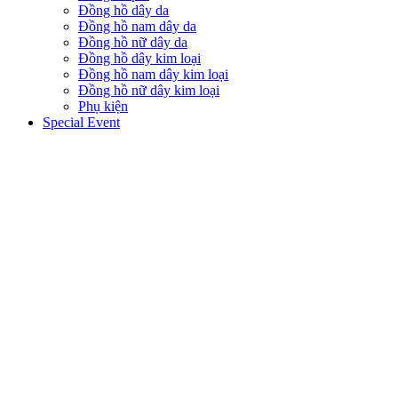
Đồng hồ dây da
Đồng hồ nam dây da
Đồng hồ nữ dây da
Đồng hồ dây kim loại
Đồng hồ nam dây kim loại
Đồng hồ nữ dây kim loại
Phụ kiện
Special Event