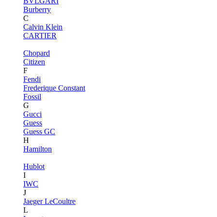
BVLGARI
Burberry
C
Calvin Klein
CARTIER
Chopard
Citizen
F
Fendi
Frederique Constant
Fossil
G
Gucci
Guess
Guess GC
H
Hamilton
Hublot
I
IWC
J
Jaeger LeCoultre
L