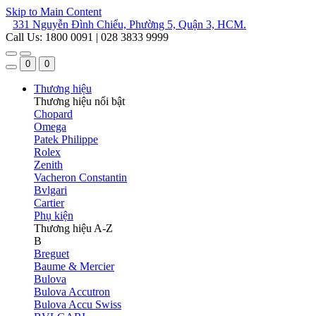
Skip to Main Content
331 Nguyễn Đình Chiểu, Phường 5, Quận 3, HCM.
Call Us: 1800 0091 | 028 3833 9999
0
0
Thương hiệu
Thương hiệu nổi bật
Chopard
Omega
Patek Philippe
Rolex
Zenith
Vacheron Constantin
Bvlgari
Cartier
Phụ kiện
Thương hiệu A-Z
B
Breguet
Baume & Mercier
Bulova
Bulova Accutron
Bulova Accu Swiss