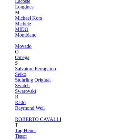
Lacoste
Longines
M
Michael Kors
Michele
MIDO
Montblanc
Movado
O
Omega
S
Salvatore Ferragamo
Seiko
Stuhrling Original
Swatch
Swarovski
R
Rado
Raymond Weil
ROBERTO CAVALLI
T
Tag Heuer
Tissot