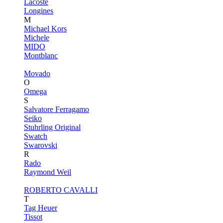
Lacoste
Longines
M
Michael Kors
Michele
MIDO
Montblanc
Movado
O
Omega
S
Salvatore Ferragamo
Seiko
Stuhrling Original
Swatch
Swarovski
R
Rado
Raymond Weil
ROBERTO CAVALLI
T
Tag Heuer
Tissot