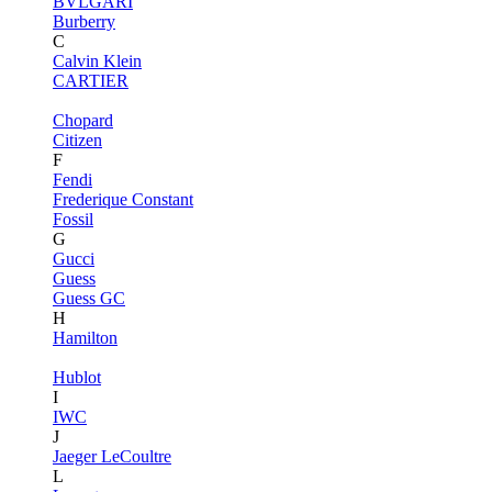
BVLGARI
Burberry
C
Calvin Klein
CARTIER
Chopard
Citizen
F
Fendi
Frederique Constant
Fossil
G
Gucci
Guess
Guess GC
H
Hamilton
Hublot
I
IWC
J
Jaeger LeCoultre
L