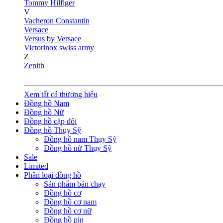
Tommy Hilfiger
V
Vacheron Constantin
Versace
Versus by Versace
Victorinox swiss army
Z
Zenith
Xem tất cả thương hiệu
Đồng hồ Nam
Đồng hồ Nữ
Đồng hồ cặp đôi
Đồng hồ Thụy Sỹ
Đồng hồ nam Thụy Sỹ
Đồng hồ nữ Thụy Sỹ
Sale
Limited
Phân loại đồng hồ
Sản phẩm bán chạy
Đồng hồ cơ
Đồng hồ cơ nam
Đồng hồ cơ nữ
Đồng hồ pin