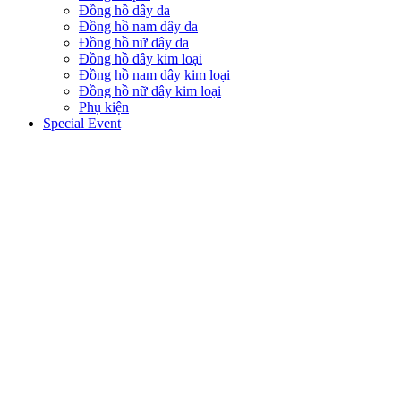
Đồng hồ dây da
Đồng hồ nam dây da
Đồng hồ nữ dây da
Đồng hồ dây kim loại
Đồng hồ nam dây kim loại
Đồng hồ nữ dây kim loại
Phụ kiện
Special Event