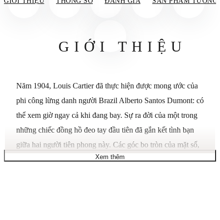
GIỚI THIỆU
THÔNG SỐ
ĐÁNH GIÁ
SẢN PHẨM TƯƠNG
GIỚI THIỆU
Năm 1904, Louis Cartier đã thực hiện được mong ước của
phi công lừng danh người Brazil Alberto Santos Dumont: có
thể xem giờ ngay cả khi đang bay. Sự ra đời của một trong
những chiếc đồng hồ đeo tay đầu tiên đã gắn kết tình bạn
giữa hai người tiên phong này. Các góc bo tròn của mặt số,
Xem thêm
đường cong liền mạch của sừng và các ốc vít lộ ra tạo nên
một chiếc đồng hồ mang tính biểu tượng sẽ truyền cảm
hứng cho vô số cách diễn giải lại. Đồng hồ Santos. Mẫu
lớn. Bộ máy cơ với chức năng lên dây tự động. Caliber
1847 Mc. Vỏ vàng hồng 750/1000. Núm điều chỉnh 7 mặt