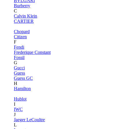
BVLGARI
Burberry
C
Calvin Klein
CARTIER
Chopard
Citizen
F
Fendi
Frederique Constant
Fossil
G
Gucci
Guess
Guess GC
H
Hamilton
Hublot
I
IWC
J
Jaeger LeCoultre
L