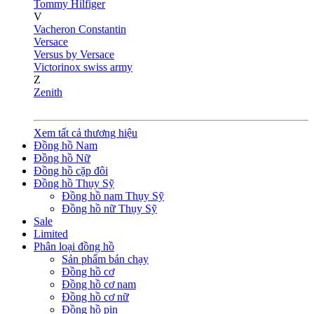
Tommy Hilfiger
V
Vacheron Constantin
Versace
Versus by Versace
Victorinox swiss army
Z
Zenith
Xem tất cả thương hiệu
Đồng hồ Nam
Đồng hồ Nữ
Đồng hồ cặp đôi
Đồng hồ Thụy Sỹ
Đồng hồ nam Thụy Sỹ
Đồng hồ nữ Thụy Sỹ
Sale
Limited
Phân loại đồng hồ
Sản phẩm bán chạy
Đồng hồ cơ
Đồng hồ cơ nam
Đồng hồ cơ nữ
Đồng hồ pin