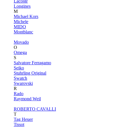
Lacoste
Longines
M
Michael Kors
Michele
MIDO
Montblanc
Movado
O
Omega
S
Salvatore Ferragamo
Seiko
Stuhrling Original
Swatch
Swarovski
R
Rado
Raymond Weil
ROBERTO CAVALLI
T
Tag Heuer
Tissot