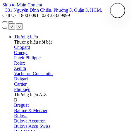
Skip to Main Content
331 Nguyễn Đình Chiểu, Phường 5, Quận 3, HCM.
Call Us: 1800 0091 | 028 3833 9999
0
0
Thương hiệu
Thương hiệu nổi bật
Chopard
Omega
Patek Philippe
Rolex
Zenith
Vacheron Constantin
Bvlgari
Cartier
Phụ kiện
Thương hiệu A-Z
B
Breguet
Baume & Mercier
Bulova
Bulova Accutron
Bulova Accu Swiss