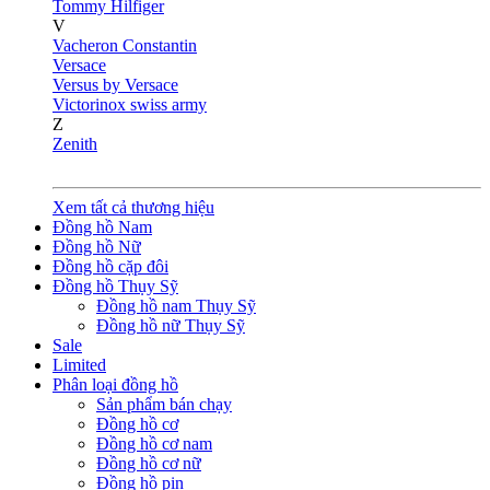
Tommy Hilfiger
V
Vacheron Constantin
Versace
Versus by Versace
Victorinox swiss army
Z
Zenith
Xem tất cả thương hiệu
Đồng hồ Nam
Đồng hồ Nữ
Đồng hồ cặp đôi
Đồng hồ Thụy Sỹ
Đồng hồ nam Thụy Sỹ
Đồng hồ nữ Thụy Sỹ
Sale
Limited
Phân loại đồng hồ
Sản phẩm bán chạy
Đồng hồ cơ
Đồng hồ cơ nam
Đồng hồ cơ nữ
Đồng hồ pin