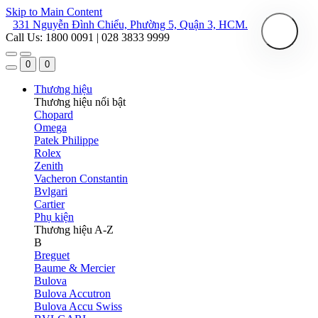
Skip to Main Content
331 Nguyễn Đình Chiểu, Phường 5, Quận 3, HCM.
Call Us: 1800 0091 | 028 3833 9999
0
0
Thương hiệu
Thương hiệu nổi bật
Chopard
Omega
Patek Philippe
Rolex
Zenith
Vacheron Constantin
Bvlgari
Cartier
Phụ kiện
Thương hiệu A-Z
B
Breguet
Baume & Mercier
Bulova
Bulova Accutron
Bulova Accu Swiss