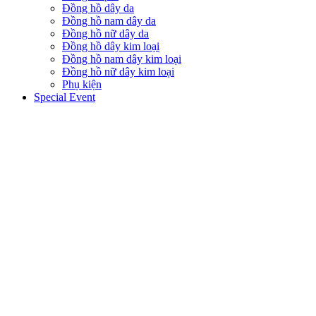
Đồng hồ dây da
Đồng hồ nam dây da
Đồng hồ nữ dây da
Đồng hồ dây kim loại
Đồng hồ nam dây kim loại
Đồng hồ nữ dây kim loại
Phụ kiện
Special Event