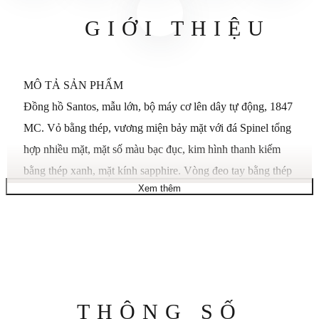
GIỚI THIỆU
MÔ TẢ SẢN PHẨM
Đồng hồ Santos, mẫu lớn, bộ máy cơ lên dây tự động, 1847
MC. Vỏ bằng thép, vương miện bảy mặt với đá Spinel tổng
hợp nhiều mặt, mặt số màu bạc đục, kim hình thanh kiếm
bằng thép xanh, mặt kính sapphire. Vòng đeo tay bằng thép
Xem thêm
với hệ thống thay đổi kích thước “SmartLink”. Vòng đeo
tay thứ hai bằng da bê, có khóa gấp đôi bằng thép có thể
điều chỉnh được. Hai vòng đeo tay được trang bị hệ thống
có thể hoán đổi cho nhau “QuickSwitch”. Chiều rộng vỏ:
39,8 mm, độ dày: 9,08 mm. Chống nước đến 10 bar
(khoảng 100 mét).
Thông
THÔNG SỐ