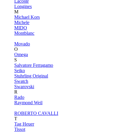
Lacoste
Longines
M
Michael Kors
Michele
MIDO
Montblanc
Movado
O
Omega
S
Salvatore Ferragamo
Seiko
Stuhrling Original
Swatch
Swarovski
R
Rado
Raymond Weil
ROBERTO CAVALLI
T
Tag Heuer
Tissot