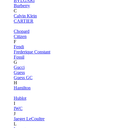
BVLGARI
Burberry
C
Calvin Klein
CARTIER
Chopard
Citizen
F
Fendi
Frederique Constant
Fossil
G
Gucci
Guess
Guess GC
H
Hamilton
Hublot
I
IWC
J
Jaeger LeCoultre
L