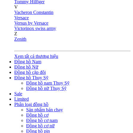
Tommy Hilfiger
V
Vacheron Constantin
Versace
Versus by Versace
Victorinox swiss army
Z
Zenith
Xem tất cả thương hiệu
Đồng hồ Nam
Đồng hồ Nữ
Đồng hồ cặp đôi
Đồng hồ Thụy Sỹ
Đồng hồ nam Thụy Sỹ
Đồng hồ nữ Thụy Sỹ
Sale
Limited
Phân loại đồng hồ
Sản phẩm bán chạy
Đồng hồ cơ
Đồng hồ cơ nam
Đồng hồ cơ nữ
Đồng hồ pin