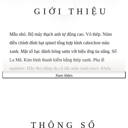
GIỚI THIỆU
Mẫu nhỏ. Bộ máy thạch anh tự động cao. Vỏ thép. Núm
điều chỉnh đính hạt spinel tổng hợp hình cabochon màu
xanh. Mặt số bạc đánh bóng satin với hiệu ứng tia nắng. Số
La Mã. Kim hình thanh kiếm bằng thép xanh. Pha lê
sapphire. Dây đeo bằng da cá sấu màu xanh navy. Khóa
Xem thêm
ardillon bằng thép. Kích thước vỏ: 38 mm x 27,5 mm. Độ
dày: 7,3 mm. Khả năng chống nước lên đến 3 bar (khoảng
30 mét/100 feet)
Thông
THÔNG SỐ