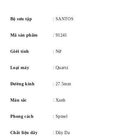
số
Bộ sưu tập
: SANTOS
Mã sản phẩm
: 91241
Giới tính
: Nữ
Loại máy
: Quartz
Đường kính
: 27.5mm
Màu sắc
: Xanh
Phong cách
: Spinel
Chất liệu dây
: Dây Da