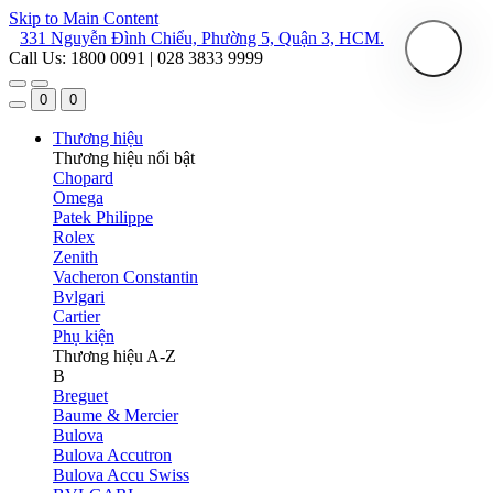
Skip to Main Content
331 Nguyễn Đình Chiểu, Phường 5, Quận 3, HCM.
Call Us: 1800 0091 | 028 3833 9999
0
0
Thương hiệu
Thương hiệu nổi bật
Chopard
Omega
Patek Philippe
Rolex
Zenith
Vacheron Constantin
Bvlgari
Cartier
Phụ kiện
Thương hiệu A-Z
B
Breguet
Baume & Mercier
Bulova
Bulova Accutron
Bulova Accu Swiss