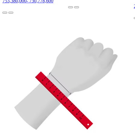
753,380,000
-
730,778,600