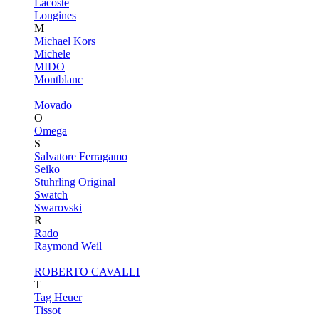
Lacoste
Longines
M
Michael Kors
Michele
MIDO
Montblanc
Movado
O
Omega
S
Salvatore Ferragamo
Seiko
Stuhrling Original
Swatch
Swarovski
R
Rado
Raymond Weil
ROBERTO CAVALLI
T
Tag Heuer
Tissot