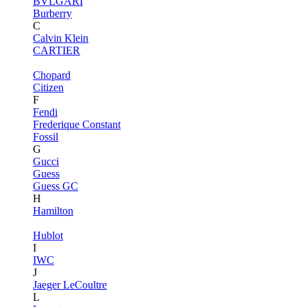
BVLGARI
Burberry
C
Calvin Klein
CARTIER
Chopard
Citizen
F
Fendi
Frederique Constant
Fossil
G
Gucci
Guess
Guess GC
H
Hamilton
Hublot
I
IWC
J
Jaeger LeCoultre
L