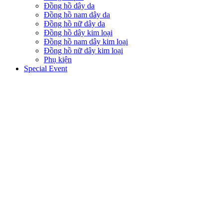
Đồng hồ dây da
Đồng hồ nam dây da
Đồng hồ nữ dây da
Đồng hồ dây kim loại
Đồng hồ nam dây kim loại
Đồng hồ nữ dây kim loại
Phụ kiện
Special Event