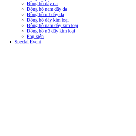
Đồng hồ dây da
Đồng hồ nam dây da
Đồng hồ nữ dây da
Đồng hồ dây kim loại
Đồng hồ nam dây kim loại
Đồng hồ nữ dây kim loại
Phụ kiện
Special Event