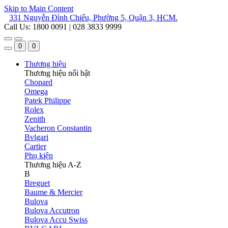
Skip to Main Content
331 Nguyễn Đình Chiểu, Phường 5, Quận 3, HCM.
Call Us: 1800 0091 | 028 3833 9999
0
0
Thương hiệu
Thương hiệu nổi bật
Chopard
Omega
Patek Philippe
Rolex
Zenith
Vacheron Constantin
Bvlgari
Cartier
Phụ kiện
Thương hiệu A-Z
B
Breguet
Baume & Mercier
Bulova
Bulova Accutron
Bulova Accu Swiss