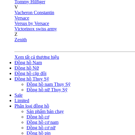
Tommy Hilfiger
V
Vacheron Constantin
Versace
Versus by Versace
Victorinox swiss army
Z
Zenith
Xem tất cả thương hiệu
Đồng hồ Nam
Đồng hồ Nữ
Đồng hồ cặp đôi
Đồng hồ Thụy Sỹ
Đồng hồ nam Thụy Sỹ
Đồng hồ nữ Thụy Sỹ
Sale
Limited
Phân loại đồng hồ
Sản phẩm bán chạy
Đồng hồ cơ
Đồng hồ cơ nam
Đồng hồ cơ nữ
Đồng hồ pin