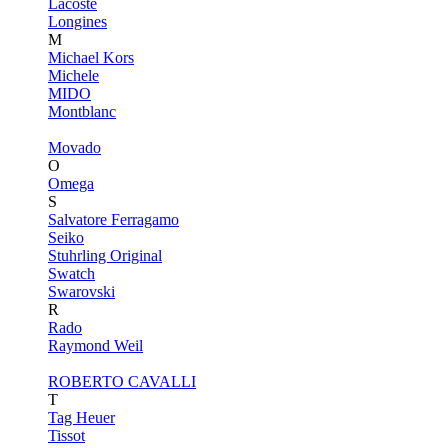
Lacoste
Longines
M
Michael Kors
Michele
MIDO
Montblanc
Movado
O
Omega
S
Salvatore Ferragamo
Seiko
Stuhrling Original
Swatch
Swarovski
R
Rado
Raymond Weil
ROBERTO CAVALLI
T
Tag Heuer
Tissot