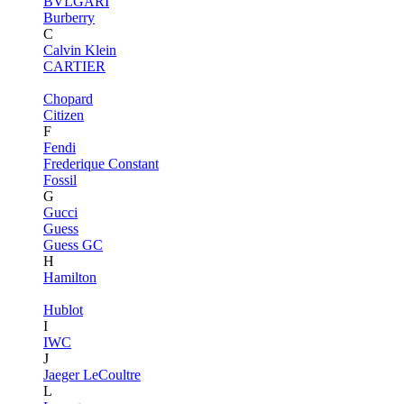
BVLGARI
Burberry
C
Calvin Klein
CARTIER
Chopard
Citizen
F
Fendi
Frederique Constant
Fossil
G
Gucci
Guess
Guess GC
H
Hamilton
Hublot
I
IWC
J
Jaeger LeCoultre
L