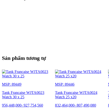
Sản phẩm tương tự
MSP: 89449
MSP: 89446
Tank Francaise WJTA0023
Tank Francaise WJTA0024
Watch 30 x 25
Watch 25 x20
956,448,000
-
927,754,560
832,464,000
-
807,490,080