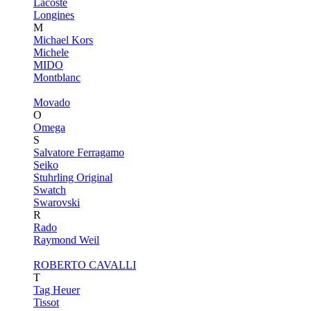
Lacoste
Longines
M
Michael Kors
Michele
MIDO
Montblanc
Movado
O
Omega
S
Salvatore Ferragamo
Seiko
Stuhrling Original
Swatch
Swarovski
R
Rado
Raymond Weil
ROBERTO CAVALLI
T
Tag Heuer
Tissot