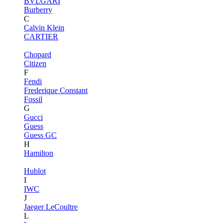
BVLGARI
Burberry
C
Calvin Klein
CARTIER
Chopard
Citizen
F
Fendi
Frederique Constant
Fossil
G
Gucci
Guess
Guess GC
H
Hamilton
Hublot
I
IWC
J
Jaeger LeCoultre
L