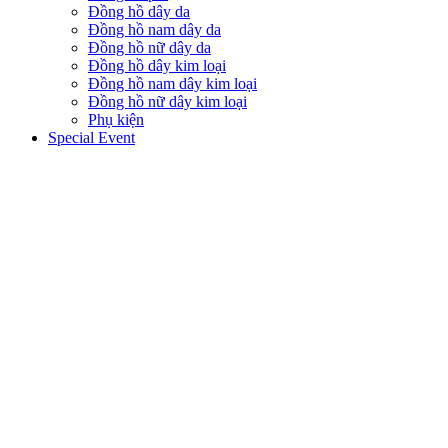
Đồng hồ dây da
Đồng hồ nam dây da
Đồng hồ nữ dây da
Đồng hồ dây kim loại
Đồng hồ nam dây kim loại
Đồng hồ nữ dây kim loại
Phụ kiện
Special Event