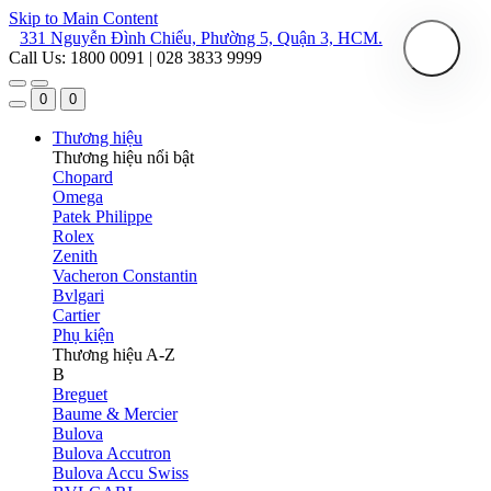
Skip to Main Content
331 Nguyễn Đình Chiểu, Phường 5, Quận 3, HCM.
Call Us: 1800 0091 | 028 3833 9999
0
0
Thương hiệu
Thương hiệu nổi bật
Chopard
Omega
Patek Philippe
Rolex
Zenith
Vacheron Constantin
Bvlgari
Cartier
Phụ kiện
Thương hiệu A-Z
B
Breguet
Baume & Mercier
Bulova
Bulova Accutron
Bulova Accu Swiss