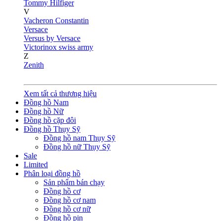
Tommy Hilfiger
V
Vacheron Constantin
Versace
Versus by Versace
Victorinox swiss army
Z
Zenith
Xem tất cả thương hiệu
Đồng hồ Nam
Đồng hồ Nữ
Đồng hồ cặp đôi
Đồng hồ Thụy Sỹ
Đồng hồ nam Thụy Sỹ
Đồng hồ nữ Thụy Sỹ
Sale
Limited
Phân loại đồng hồ
Sản phẩm bán chạy
Đồng hồ cơ
Đồng hồ cơ nam
Đồng hồ cơ nữ
Đồng hồ pin