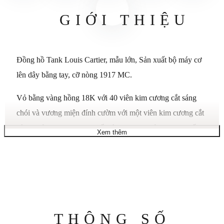
GIỚI THIỆU
Đồng hồ Tank Louis Cartier, mẫu lớn, Sản xuất bộ máy cơ
lên dây bằng tay, cỡ nòng 1917 MC.
Vỏ bằng vàng hồng 18K với 40 viên kim cương cắt sáng
chói và vương miện đính cườm với một viên kim cương cắt
sáng chói 0,65 carat, mặt số màu bạc, kim hình thanh kiếm
Xem thêm
bằng thép xanh, pha lê khoáng, vòng đeo tay bằng vàng
hồng 18K.
Kích thước vỏ: 33,7 mm x 25,5 mm. Độ dày: 6,6 mm.
Chống nước ở áp suất 3 bar (khoảng 30 mét).
Thông
THÔNG SỐ