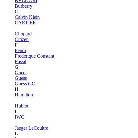
BVLGARI
Burberry
C
Calvin Klein
CARTIER
Chopard
Citizen
F
Fendi
Frederique Constant
Fossil
G
Gucci
Guess
Guess GC
H
Hamilton
Hublot
I
IWC
J
Jaeger LeCoultre
L