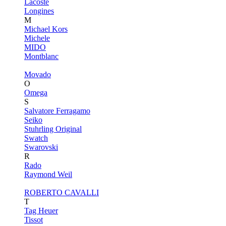
Lacoste
Longines
M
Michael Kors
Michele
MIDO
Montblanc
Movado
O
Omega
S
Salvatore Ferragamo
Seiko
Stuhrling Original
Swatch
Swarovski
R
Rado
Raymond Weil
ROBERTO CAVALLI
T
Tag Heuer
Tissot