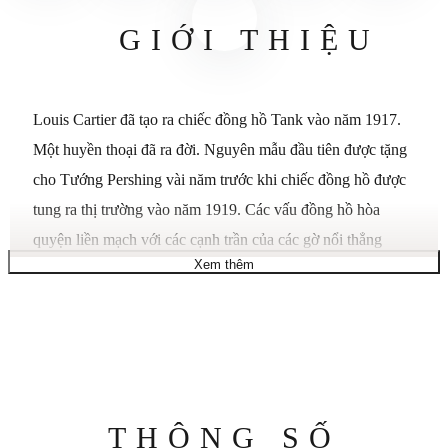
GIỚI THIỆU
Louis Cartier đã tạo ra chiếc đồng hồ Tank vào năm 1917.
Một huyền thoại đã ra đời. Nguyên mẫu đầu tiên được tặng
cho Tướng Pershing vài năm trước khi chiếc đồng hồ được
tung ra thị trường vào năm 1919. Các vấu đồng hồ hòa
quyện liền mạch với các cạnh trần của các gờ nổi thẳng
Xem thêm
đứng, mang lại cho chiếc đồng hồ vẻ đẹp độc đáo. Những
đường nét gọn gàng, sắc nét đã được chứng minh là rất phổ
biến với những khách hàng thanh lịch, phóng khoáng.
Chiếc đồng hồ Tank nay đã trở thành biểu tượng đã truyền
cảm hứng cho vô số phiên bản khác nhau, nhưng vẫn giữ
được bản sắc riêng biệt của nó. Đồng hồ Tank Must, mẫu
Thông
THÔNG SỐ