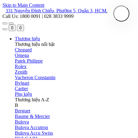
Skip to Main Content
331 Nguyễn Đình Chiểu, Phường 5, Quận 3, HCM.
Call Us: 1800 0091 | 028 3833 9999
0
0
Thương hiệu
Thương hiệu nổi bật
Chopard
Omega
Patek Philippe
Rolex
Zenith
Vacheron Constantin
Bvlgari
Cartier
Phụ kiện
Thương hiệu A-Z
B
Breguet
Baume & Mercier
Bulova
Bulova Accutron
Bulova Accu Swiss