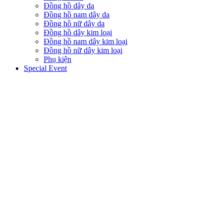
Đồng hồ dây da
Đồng hồ nam dây da
Đồng hồ nữ dây da
Đồng hồ dây kim loại
Đồng hồ nam dây kim loại
Đồng hồ nữ dây kim loại
Phụ kiện
Special Event