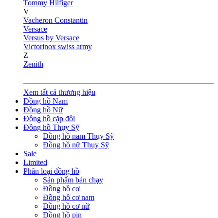
Tommy Hilfiger
V
Vacheron Constantin
Versace
Versus by Versace
Victorinox swiss army
Z
Zenith
Xem tất cả thương hiệu
Đồng hồ Nam
Đồng hồ Nữ
Đồng hồ cặp đôi
Đồng hồ Thụy Sỹ
Đồng hồ nam Thụy Sỹ
Đồng hồ nữ Thụy Sỹ
Sale
Limited
Phân loại đồng hồ
Sản phẩm bán chạy
Đồng hồ cơ
Đồng hồ cơ nam
Đồng hồ cơ nữ
Đồng hồ pin