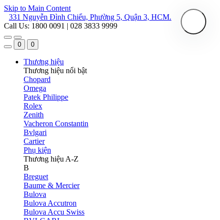
Skip to Main Content
331 Nguyễn Đình Chiểu, Phường 5, Quận 3, HCM.
Call Us: 1800 0091 | 028 3833 9999
0
0
Thương hiệu
Thương hiệu nổi bật
Chopard
Omega
Patek Philippe
Rolex
Zenith
Vacheron Constantin
Bvlgari
Cartier
Phụ kiện
Thương hiệu A-Z
B
Breguet
Baume & Mercier
Bulova
Bulova Accutron
Bulova Accu Swiss