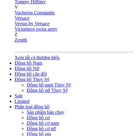
Tommy Hilfiger
V
Vacheron Constantin
Versace
Versus by Versace
Victorinox swiss army
Z
Zenith
Xem tất cả thương hiệu
Đồng hồ Nam
Đồng hồ Nữ
Đồng hồ cặp đôi
Đồng hồ Thụy Sỹ
Đồng hồ nam Thụy Sỹ
Đồng hồ nữ Thụy Sỹ
Sale
Limited
Phân loại đồng hồ
Sản phẩm bán chạy
Đồng hồ cơ
Đồng hồ cơ nam
Đồng hồ cơ nữ
Đồng hồ pin