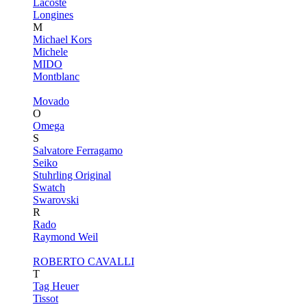
Lacoste
Longines
M
Michael Kors
Michele
MIDO
Montblanc
Movado
O
Omega
S
Salvatore Ferragamo
Seiko
Stuhrling Original
Swatch
Swarovski
R
Rado
Raymond Weil
ROBERTO CAVALLI
T
Tag Heuer
Tissot