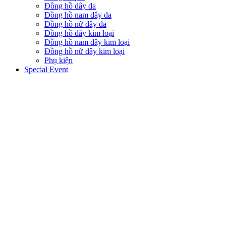
Đồng hồ dây da
Đồng hồ nam dây da
Đồng hồ nữ dây da
Đồng hồ dây kim loại
Đồng hồ nam dây kim loại
Đồng hồ nữ dây kim loại
Phụ kiện
Special Event