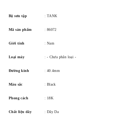
Viền
đã sửa
số
Vương miện bắt vít
KHÔNG
Không thấm nước
20m/65,6ft
Bộ sưu tập
: TANK
Quay lại
Chất rắn
Mã sản phẩm
: 86072
Chất liệu dây đeo
Da cá sấu/da cá sấu
Màu sắc/Hoàn thiện
Màu nâu
Giới tính
: Nam
móc cài
Đường Khóa
Sự chuyển động
Gió thủ công
Loại máy
: - Chưa phân loại -
Đường kính
: 40.4mm
Màu sắc
: Black
Phong cách
: 18K
Chất liệu dây
: Dây Da