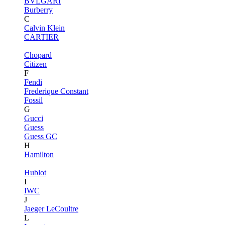
BVLGARI
Burberry
C
Calvin Klein
CARTIER
Chopard
Citizen
F
Fendi
Frederique Constant
Fossil
G
Gucci
Guess
Guess GC
H
Hamilton
Hublot
I
IWC
J
Jaeger LeCoultre
L