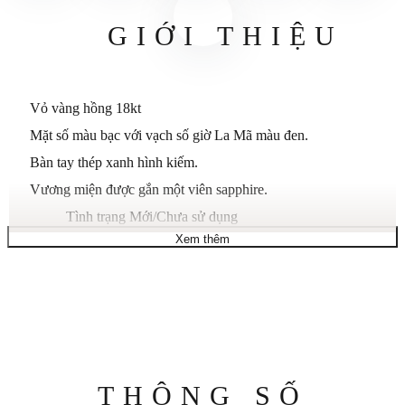
GIỚI THIỆU
Vỏ vàng hồng 18kt
Mặt số màu bạc với vạch số giờ La Mã màu đen.
Bàn tay thép xanh hình kiếm.
Vương miện được gắn một viên sapphire.
Tình trạng
Mới/Chưa sử dụng
Xem thêm
Hình dạng vỏ
Hình chữ nhật
Kích thước trường hợp
34,92mm X 40,4mm
Độ dày vỏ
5,1mm
Chất liệu vỏ
Vàng hồng 18kt
Quay số màu
Bạc
Pha lê
Pha lê tinh khiết
Thông
THÔNG SỐ