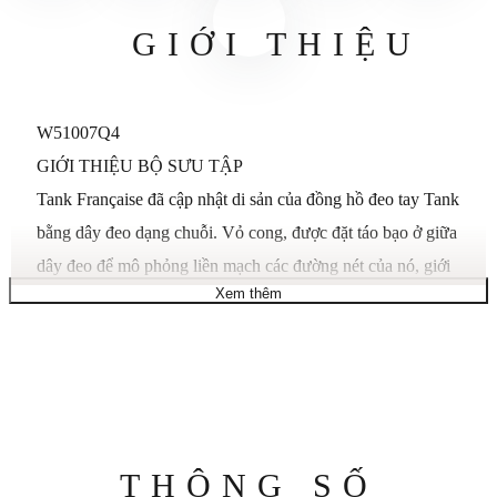
GIỚI THIỆU
W51007Q4
GIỚI THIỆU BỘ SƯU TẬP
Tank Française đã cập nhật di sản của đồng hồ đeo tay Tank
bằng dây đeo dạng chuỗi. Vỏ cong, được đặt táo bạo ở giữa
dây đeo để mô phỏng liền mạch các đường nét của nó, giới
Xem thêm
thiệu dòng Tank mới có cùng thẩm mỹ thiết kế hiện đại.
MÔ TẢ SẢN PHẨM
Đồng hồ Tank Française, mẫu nhỏ, bộ máy thạch anh.
Vỏ thép, bộ vương miện bằng vàng hồng 18K 8 mặt với
cabochon Spinel tổng hợp, mặt số hạt bạc, kim hình thanh
Thông
THÔNG SỐ