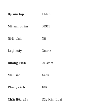
kiếm bằng thép xanh, mặt kính sapphire, vòng đeo tay bằng
số
thép và vàng hồng 18K có khóa gấp ba lần bằng thép.
Kích thước vỏ: 25,35 mm x 20,3 mm, độ dày: 5,94 mm.
Bộ sưu tập
: TANK
Chống nước ở độ sâu 30 mét/100 feet.
Mã sản phẩm
: 80911
Giới tính
: Nữ
Loại máy
: Quartz
Đường kính
: 20.3mm
Màu sắc
: Xanh
Phong cách
: 18K
Chất liệu dây
: Dây Kim Loại