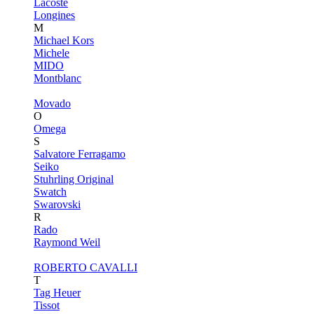
Lacoste
Longines
M
Michael Kors
Michele
MIDO
Montblanc
Movado
O
Omega
S
Salvatore Ferragamo
Seiko
Stuhrling Original
Swatch
Swarovski
R
Rado
Raymond Weil
ROBERTO CAVALLI
T
Tag Heuer
Tissot