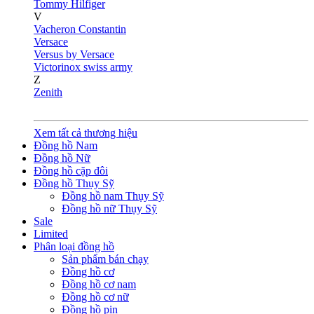
Tommy Hilfiger
V
Vacheron Constantin
Versace
Versus by Versace
Victorinox swiss army
Z
Zenith
Xem tất cả thương hiệu
Đồng hồ Nam
Đồng hồ Nữ
Đồng hồ cặp đôi
Đồng hồ Thụy Sỹ
Đồng hồ nam Thụy Sỹ
Đồng hồ nữ Thụy Sỹ
Sale
Limited
Phân loại đồng hồ
Sản phẩm bán chạy
Đồng hồ cơ
Đồng hồ cơ nam
Đồng hồ cơ nữ
Đồng hồ pin