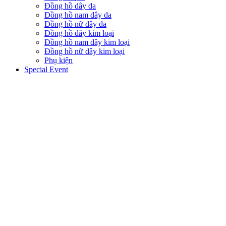
Đồng hồ dây da
Đồng hồ nam dây da
Đồng hồ nữ dây da
Đồng hồ dây kim loại
Đồng hồ nam dây kim loại
Đồng hồ nữ dây kim loại
Phụ kiện
Special Event