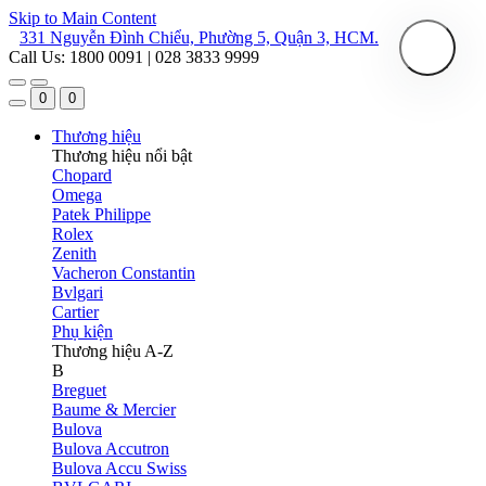
Skip to Main Content
331 Nguyễn Đình Chiểu, Phường 5, Quận 3, HCM.
Call Us: 1800 0091 | 028 3833 9999
0
0
Thương hiệu
Thương hiệu nổi bật
Chopard
Omega
Patek Philippe
Rolex
Zenith
Vacheron Constantin
Bvlgari
Cartier
Phụ kiện
Thương hiệu A-Z
B
Breguet
Baume & Mercier
Bulova
Bulova Accutron
Bulova Accu Swiss