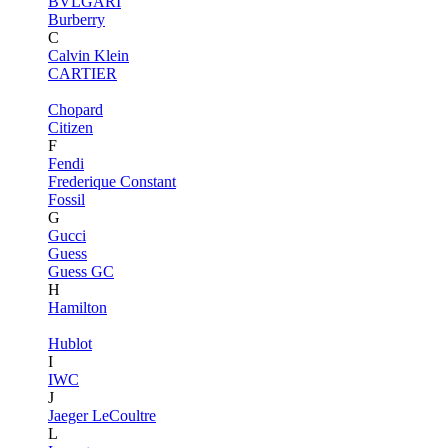
BVLGARI
Burberry
C
Calvin Klein
CARTIER
Chopard
Citizen
F
Fendi
Frederique Constant
Fossil
G
Gucci
Guess
Guess GC
H
Hamilton
Hublot
I
IWC
J
Jaeger LeCoultre
L