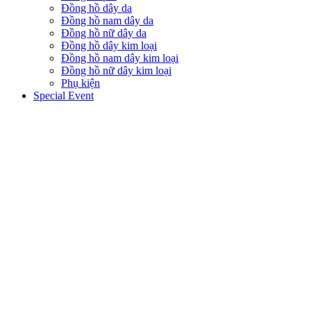
Đồng hồ dây da
Đồng hồ nam dây da
Đồng hồ nữ dây da
Đồng hồ dây kim loại
Đồng hồ nam dây kim loại
Đồng hồ nữ dây kim loại
Phụ kiện
Special Event