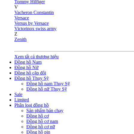
Tommy Hilfiger
V
Vacheron Constantin
Versace
Versus by Versace
Victorinox swiss army
Z
Zenith
Xem tất cả thương hiệu
Đồng hồ Nam
Đồng hồ Nữ
Đồng hồ cặp đôi
Đồng hồ Thụy Sỹ
Đồng hồ nam Thụy Sỹ
Đồng hồ nữ Thụy Sỹ
Sale
Limited
Phân loại đồng hồ
Sản phẩm bán chạy
Đồng hồ cơ
Đồng hồ cơ nam
Đồng hồ cơ nữ
Đồng hồ pin