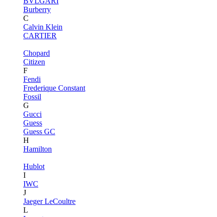
BVLGARI
Burberry
C
Calvin Klein
CARTIER
Chopard
Citizen
F
Fendi
Frederique Constant
Fossil
G
Gucci
Guess
Guess GC
H
Hamilton
Hublot
I
IWC
J
Jaeger LeCoultre
L