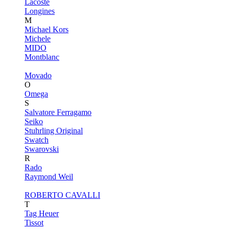
Lacoste
Longines
M
Michael Kors
Michele
MIDO
Montblanc
Movado
O
Omega
S
Salvatore Ferragamo
Seiko
Stuhrling Original
Swatch
Swarovski
R
Rado
Raymond Weil
ROBERTO CAVALLI
T
Tag Heuer
Tissot