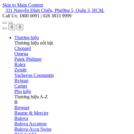
Skip to Main Content
331 Nguyễn Đình Chiểu, Phường 5, Quận 3, HCM.
Call Us: 1800 0091 | 028 3833 9999
0
0
Thương hiệu
Thương hiệu nổi bật
Chopard
Omega
Patek Philippe
Rolex
Zenith
Vacheron Constantin
Bvlgari
Cartier
Phụ kiện
Thương hiệu A-Z
B
Breguet
Baume & Mercier
Bulova
Bulova Accutron
Bulova Accu Swiss