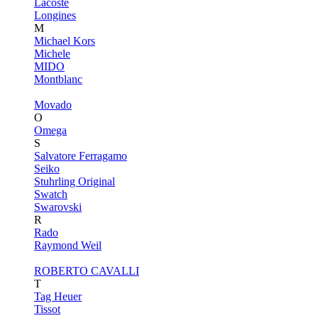
Lacoste
Longines
M
Michael Kors
Michele
MIDO
Montblanc
Movado
O
Omega
S
Salvatore Ferragamo
Seiko
Stuhrling Original
Swatch
Swarovski
R
Rado
Raymond Weil
ROBERTO CAVALLI
T
Tag Heuer
Tissot