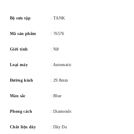
trắng 18K đính kim cương.
số
Khả năng chống nước đến 30 mét.
Bộ sưu tập
: TANK
Mã sản phẩm
: 76576
Giới tính
: Nữ
Loại máy
: Automatic
Đường kính
: 29.8mm
Màu sắc
: Blue
Phong cách
: Diamonds
Chất liệu dây
: Dây Da