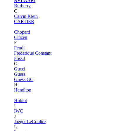
BVLGARI
Burberry
C
Calvin Klein
CARTIER
Chopard
Citizen
F
Fendi
Frederique Constant
Fossil
G
Gucci
Guess
Guess GC
H
Hamilton
Hublot
I
IWC
J
Jaeger LeCoultre
L