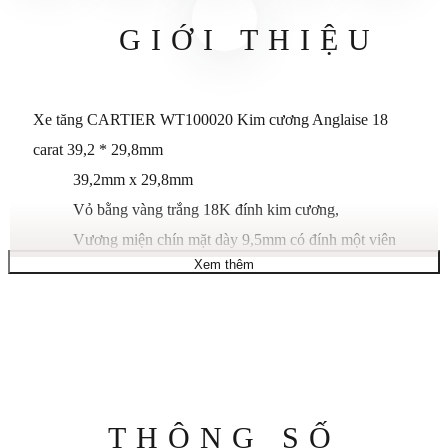
GIỚI THIỆU
Xe tăng CARTIER WT100020 Kim cương Anglaise 18
carat 39,2 * 29,8mm
39,2mm x 29,8mm
Vỏ bằng vàng trắng 18K đính kim cương,
Vương miện chín mặt dày 9,5mm có đính một viên
Xem thêm
kim cương cắt,
Tinh thể sapphire,
Mặt số màu bạc với kim thép xanh,
Bộ máy tự động Calibre Cartier 076,
Dây đeo cá sấu Fuschia,
Khóa triển khai đôi có thể điều chỉnh bằng bộ vàng
Thông
THÔNG SỐ