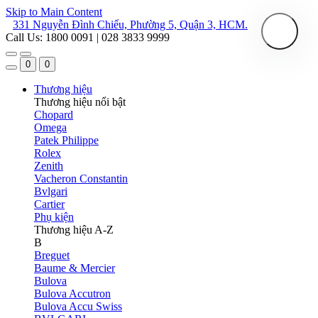
Skip to Main Content
331 Nguyễn Đình Chiểu, Phường 5, Quận 3, HCM.
Call Us: 1800 0091 | 028 3833 9999
0
0
Thương hiệu
Thương hiệu nổi bật
Chopard
Omega
Patek Philippe
Rolex
Zenith
Vacheron Constantin
Bvlgari
Cartier
Phụ kiện
Thương hiệu A-Z
B
Breguet
Baume & Mercier
Bulova
Bulova Accutron
Bulova Accu Swiss