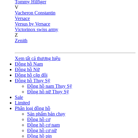
Tommy Hilfiger
V
Vacheron Constantin
Versace
Versus by Versace
Victorinox swiss army
Z
Zenith
Xem tất cả thương hiệu
Đồng hồ Nam
Đồng hồ Nữ
Đồng hồ cặp đôi
Đồng hồ Thụy Sỹ
Đồng hồ nam Thụy Sỹ
Đồng hồ nữ Thụy Sỹ
Sale
Limited
Phân loại đồng hồ
Sản phẩm bán chạy
Đồng hồ cơ
Đồng hồ cơ nam
Đồng hồ cơ nữ
Đồng hồ pin