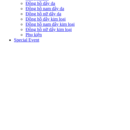
Đồng hồ dây da
Đồng hồ nam dây da
Đồng hồ nữ dây da
Đồng hồ dây kim loại
Đồng hồ nam dây kim loại
Đồng hồ nữ dây kim loại
Phụ kiện
Special Event